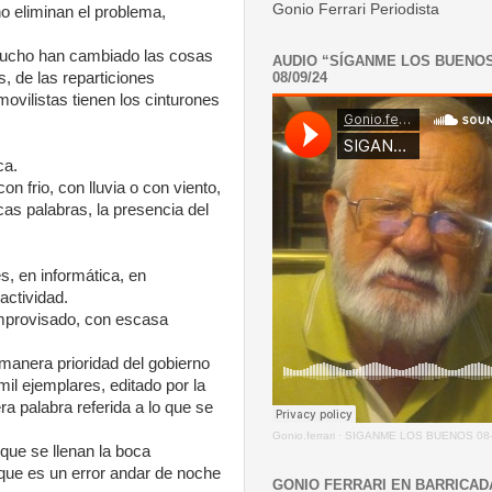
Gonio Ferrari Periodista
no eliminan el problema,
 mucho han cambiado las cosas
AUDIO “SÍGANME LOS BUENO
08/09/24
, de las reparticiones
movilistas tienen los cinturones
ca.
n frio, con lluvia o con viento,
as palabras, la presencia del
, en informática, en
actividad.
improvisado, con escasa
manera prioridad del gobierno
mil ejemplares, editado por la
ra palabra referida a lo que se
Gonio.ferrari
·
SIGANME LOS BUENOS 08-
que se llenan la boca
 que es un error andar de noche
GONIO FERRARI EN BARRICAD