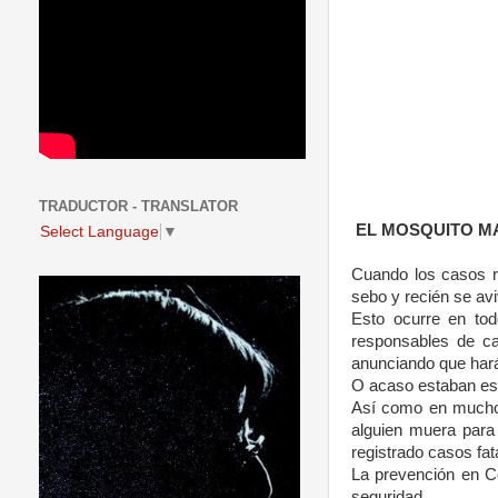
TRADUCTOR - TRANSLATOR
EL MOSQUITO M
Select Language
▼
Cuando los casos re
sebo y recién se avi
Esto ocurre en tod
responsables de ca
anunciando que hará
O acaso estaban esp
Así como en muchos
alguien muera para
registrado casos fat
La prevención en C
seguridad.