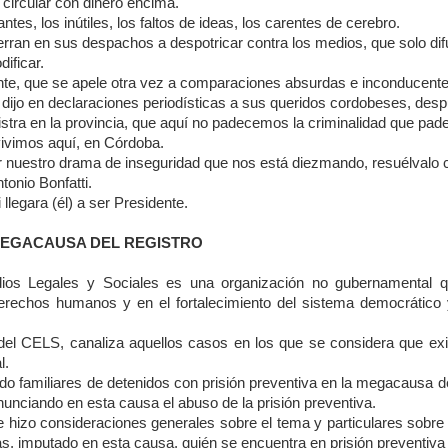
 circular con dinero encima.
tes, los inútiles, los faltos de ideas, los carentes de cerebro.
erran en sus despachos a despotricar contra los medios, que solo dif
ificar.
te, que se apele otra vez a comparaciones absurdas e inconducente
ijo en declaraciones periodísticas a sus queridos cordobeses, despué
istra en la provincia, que aquí no padecemos la criminalidad que pad
vivimos aquí, en Córdoba.
r nuestro drama de inseguridad que nos está diezmando, resuélvalo 
tonio Bonfatti.
llegara (él) a ser Presidente.
MEGACAUSA DEL REGISTRO
ios Legales y Sociales es una organización no gubernamental q
derechos humanos y en el fortalecimiento del sistema democrático 
 del CELS, canaliza aquellos casos en los que se considera que exi
l.
do familiares de detenidos con prisión preventiva en la megacausa d
unciando en esta causa el abuso de la prisión preventiva.
 hizo consideraciones generales sobre el tema y particulares sobre
as, imputado en esta causa, quién se encuentra en prisión preventiv