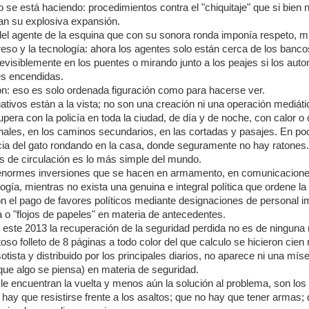
 se está haciendo: procedimientos contra el "chiquitaje" que si bien 
an su explosiva expansión.
el agente de la esquina que con su sonora ronda imponía respeto,
eso y la tecnología: ahora los agentes solo están cerca de los bancos
evisiblemente en los puentes o mirando junto a los peajes si los auto
es encendidas.
n: eso es solo ordenada figuración como para hacerse ver.
ativos están a la vista; no son una creación ni una operación mediáti
pera con la policía en toda la ciudad, de día y de noche, con calor o co
nales, en los caminos secundarios, en las cortadas y pasajes. En poc
cacia del gato rondando en la casa, donde seguramente no hay ratones.
os de circulación es lo más simple del mundo.
enormes inversiones que se hacen en armamento, en comunicaciones
logía, mientras no exista una genuina e integral política que ordene la 
n el pago de favores políticos mediante designaciones de personal 
a o "flojos de papeles" en materia de antecedentes.
 este 2013 la recuperación de la seguridad perdida no es de ninguna 
toso folleto de 8 páginas a todo color del que calculo se hicieron cien 
otista y distribuido por los principales diarios, no aparece ni una míse
que algo se piensa) en materia de seguridad.
e encuentran la vuelta y menos aún la solución al problema, son los 
hay que resistirse frente a los asaltos; que no hay que tener armas;