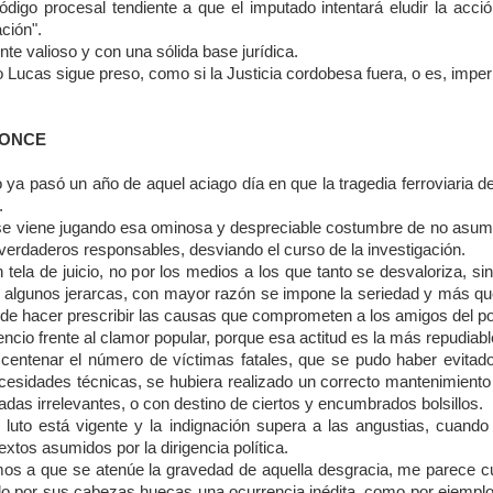
ódigo procesal tendiente a que el imputado intentará eludir la acción
ación".
te valioso y con una sólida base jurídica.
o Lucas sigue preso, como si la Justicia cordobesa fuera, o es, imper
 ONCE
 ya pasó un año de aquel aciago día en que la tragedia ferroviaria d
.
e viene jugando esa ominosa y despreciable costumbre de no asumi
 verdaderos responsables, desviando el curso de la investigación.
 tela de juicio, no por los medios a los que tanto se desvaloriza, sino
 algunos jerarcas, con mayor razón se impone la seriedad y más que 
de hacer prescribir las causas que comprometen a los amigos del po
lencio frente al clamor popular, porque esa actitud es la más repudiab
ntenar el número de víctimas fatales, que se pudo haber evitado,
ecesidades técnicas, se hubiera realizado un correcto mantenimiento 
das irrelevantes, o con destino de ciertos y encumbrados bolsillos.
l luto está vigente y la indignación supera a las angustias, cuando
extos asumidos por la dirigencia política.
mos a que se atenúe la gravedad de aquella desgracia, me parece cu
do por sus cabezas huecas una ocurrencia inédita, como por ejemplo