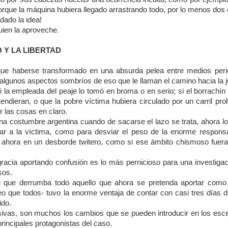
 porque la máquina hubiera llegado arrastrando todo, por lo menos do
dado la idea!
uien la aproveche.
O Y LA LIBERTAD
que haberse transformado en una absurda pelea entre medios period
 algunos aspectos sombríos de eso que le llaman el camino hacia la ju
i la empleada del peaje lo tomó en broma o en serio; si el borrachín
tendieran, o que la pobre víctima hubiera circulado por un carril pr
 las cosas en claro.
a costumbre argentina cuando de sacarse el lazo se trata, ahora lo
ar a la víctima, como para desviar el peso de la enorme responsab
 ahora en un desborde twitero, como si ese ámbito chismoso fuera
gracia aportando confusión es lo más pernicioso para una investig
sos.
e que derrumba todo aquello que ahora se pretenda aportar como ú
eo que todos- tuvo la enorme ventaja de contar con casi tres días d
ido.
ivas, son muchos los cambios que se pueden introducir en los esc
principales protagonistas del caso.