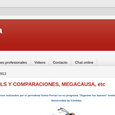
a
es profesionales
Videos
Contacto
Chat online
2013
DLS Y COMPARACIONES, MEGACAUSA, etc
ios realizados por el periodista Gonio Ferrari en su programa “Síganme los buenos” emit
Universidad de Córdoba.