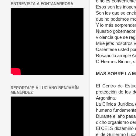
o no es conveniente
ENTREVISTA A FONTANARROSA
Esos son los inoperan
Son los que se enci
que no podemos mod
Y lo más sorprenden
Nuestro gobernador d
violencia que se reg
Mire jefe: nosotros 
Caliéntese usted po
Rosario lo arregle An
O Hermes Binner, si 
MAS SOBRE LA 
El Centro de Estud
REPORTAJE A LUCIANO BENJAMÍN
protección de los 
MENÉNDEZ
Argentina.
La Clínica Jurídica
humano fundamenta
Durante el año pasa
dicho organismo den
El CELS dictaminó e
el de Guillermo Luc