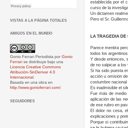
establecida por el c
curso de la investig
Un dictamen realmen
Pero el Sr. Guillerm
VISTAS A LA PÁGINA TOTALES
AMIGOS EN EL MUNDO
LA TRAGEDIA DE
Parece mentira pero
todos los argentinos
Gonio Ferrari Periodista
por
Gonio
Y desde entonces, s
Ferrari
se distribuye bajo una
de no salpicar a los
Licencia Creative Commons
Si ha sido puesta en
Atribución-SinDerivar 4.0
acción u omisión de
Internacional
.
costumbre nacional 
Basada en una obra en
http://www.gonioferrari.com/
.
Es inadmisible el si
Fue más de medio ce
aplicación de las n
SEGUIDORES
de ese rubro en pava
El dolor no cesa, e
explicaciones y pret
Porque si contribui
se le hubiera cruza