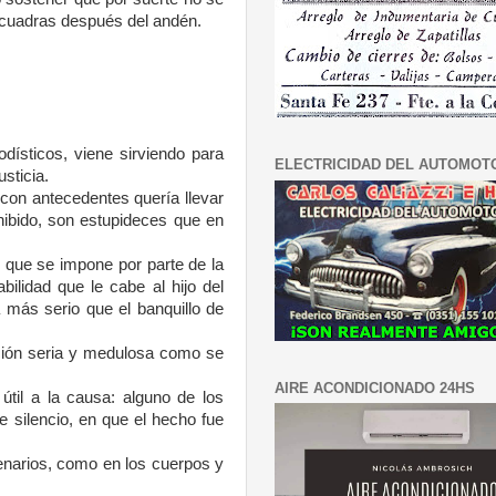
s cuadras después del andén.
ísticos, viene sirviendo para
ELECTRICIDAD DEL AUTOMOT
sticia.
 con antecedentes quería llevar
ohibido, son estupideces que en
 que se impone por parte de la
ilidad que le cabe al hijo del
 más serio que el banquillo de
ación seria y medulosa como se
AIRE ACONDICIONADO 24HS
til a la causa: alguno de los
e silencio, en que el hecho fue
enarios, como en los cuerpos y