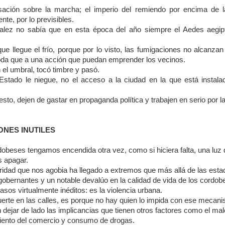
sación sobre la marcha; el imperio del remiendo por encima de 
nte, por lo previsibles.
lez no sabía que en esta época del año siempre el Aedes aegip
ue llegue el frío, porque por lo visto, las fumigaciones no alcanza
oda que a una acción que puedan emprender los vecinos.
el umbral, tocó timbre y pasó.
stado le niegue, no el acceso a la ciudad en la que está instala
sto, dejen de gastar en propaganda política y trabajen en serio por la
NES INUTILES
dobeses tengamos encendida otra vez, como si hiciera falta, una luz 
 apagar.
ridad que nos agobia ha llegado a extremos que más allá de las estad
gobernantes y un notable devalúo en la calidad de vida de los cordob
casos virtualmente inéditos: es la violencia urbana.
uerte en las calles, es porque no hay quien lo impida con ese mecani
n dejar de lado las implicancias que tienen otros factores como el male
miento del comercio y consumo de drogas.