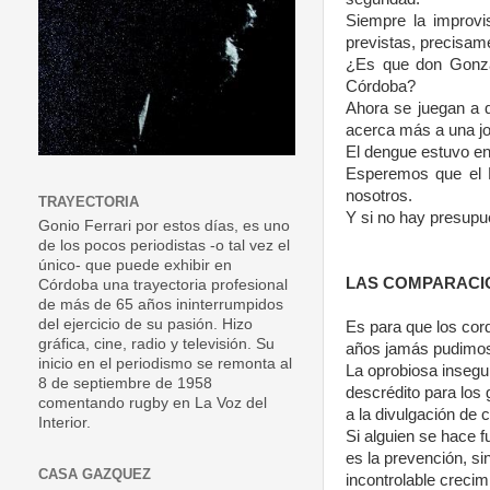
Siempre la improvi
previstas, precisame
¿Es que don Gonza
Córdoba?
Ahora se juegan a q
acerca más a una j
El dengue estuvo en 
Esperemos que el E
nosotros.
TRAYECTORIA
Y si no hay presupue
Gonio Ferrari por estos días, es uno
de los pocos periodistas -o tal vez el
único- que puede exhibir en
LAS COMPARACIO
Córdoba una trayectoria profesional
de más de 65 años ininterrumpidos
del ejercicio de su pasión. Hizo
Es para que los cor
gráfica, cine, radio y televisión. Su
años jamás pudimos
inicio en el periodismo se remonta al
La oprobiosa insegu
8 de septiembre de 1958
descrédito para los 
comentando rugby en La Voz del
a la divulgación de 
Interior.
Si alguien se hace f
es la prevención, si
CASA GAZQUEZ
incontrolable creci