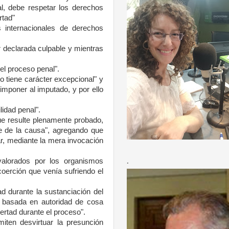
al, debe respetar los derechos
rtad"
s internacionales de derechos
 declarada culpable y mientras
el proceso penal".
so tiene carácter excepcional" y
mponer al imputado, y por ello
lidad penal".
que resulte plenamente probado,
te de la causa", agregando que
ar, mediante la mera invocación
valorados por los organismos
.
 coerción que venía sufriendo el
d durante la sustanciación del
a basada en autoridad de cosa
bertad durante el proceso".
iten desvirtuar la presunción