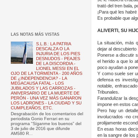
trató del tren bala,
¡Para qué les habré 
Es probable que alg
ALIVERTI, SU HIJ
LAS NOTAS MÁS VISTAS
La situación, más 
S.L.B.: LA PATRIA
dejar al descubierto
DESCALZA O LA
INJURIA DE LOS PIES
Ponerse a discutir s
DESNUDOS - PEAJES
el herido a que lo a
DE LA DISCORDIA -
poco ayudan a poner
LIONEL MESSI EN EL
Y como suele ser un
OJO DE LA TORMENTA - 200 AÑOS
DE ¿INDEPENDENCIA? - LA
defensa es investig
MEGACAUSA FATAL - LOS
notable, enfrascado
JUBILADOS Y LAS CARROZAS -
Tribunales.
ANIVERSARIO DE LA MUERTE DE
Farandulizar la des
PERÓN - UNA VEZ MÁS GANARON
LOS LADRONES - LA CIUDAD Y SU
impone en estos ca
CUMPLEAÑOS, ETC.
Pero hay un detall
Desgrabación de los comentarios del
involucrados -no cr
periodista Gonio Ferrari en su
prolijamente escond
programa “Síganme los buenos” del
3 de julio de 2016 que difunde
En esas horas decis
AM580 R...
en la sangre de los 