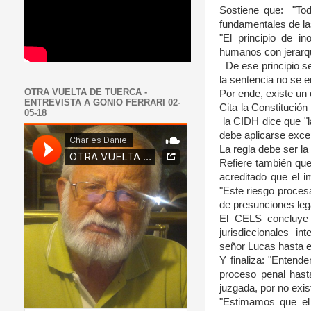
Sostiene que:
"To
fundamentales de las
"El principio de i
humanos con jerarquí
De ese principio s
la sentencia no se en
OTRA VUELTA DE TUERCA -
Por ende, existe un 
ENTREVISTA A GONIO FERRARI 02-
Cita la Constitución
05-18
la CIDH dice que "l
debe aplicarse exc
La regla debe ser la
Refiere también que
acreditado que el i
"Este riesgo proces
de presunciones leg
El CELS concluye
jurisdiccionales int
señor Lucas hasta 
Y finaliza: "Entend
proceso penal hast
juzgada, por no exist
"Estimamos que el 