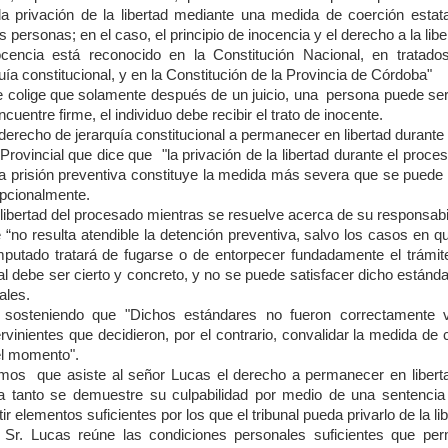
da privación de la libertad mediante una medida de coerción estat
 personas; en el caso, el principio de inocencia y el derecho a la libe
nocencia está reconocido en la Constitución Nacional, en tratado
a constitucional, y en la Constitución de la Provincia de Córdoba"
e colige que solamente después de un juicio, una persona puede ser
cuentre firme, el individuo debe recibir el trato de inocente.
derecho de jerarquía constitucional a permanecer en libertad durante 
 Provincial que dice que "la privación de la libertad durante el proce
a prisión preventiva constituye la medida más severa que se puede i
epcionalmente.
 libertad del procesado mientras se resuelve acerca de su responsabi
 “no resulta atendible la detención preventiva, salvo los casos en 
mputado tratará de fugarse o de entorpecer fundadamente el trámi
al debe ser cierto y concreto, y no se puede satisfacer dicho estánd
ales.
 sosteniendo que
"Dichos estándares no fueron correctamente 
ervinientes que decidieron, por el contrario, convalidar la medida de
el momento".
emos que asiste al señor Lucas el derecho a permanecer en liberta
a tanto se demuestre su culpabilidad por medio de una sentenci
ir elementos suficientes por los que el tribunal pueda privarlo de la li
Sr. Lucas reúne las condiciones personales suficientes que perm