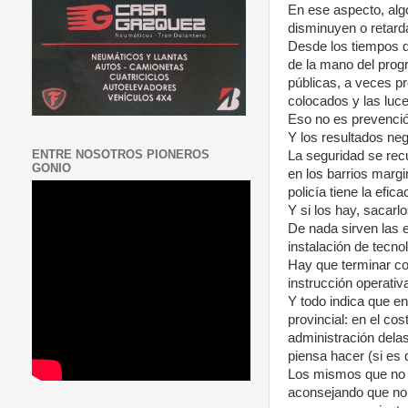
En ese aspecto, algo
disminuyen o retard
Desde los tiempos d
de la mano del progr
públicas, a veces pr
colocados y las luc
Eso no es prevenció
Y los resultados neg
ENTRE NOSOTROS PIONEROS
La seguridad se recu
GONIO
en los barrios margi
policía tiene la efi
Y si los hay, sacarl
De nada sirven las 
instalación de tecno
Hay que terminar co
instrucción operativ
Y todo indica que en
provincial: en el cos
administración delas
piensa hacer (si es 
Los mismos que no l
aconsejando que no 