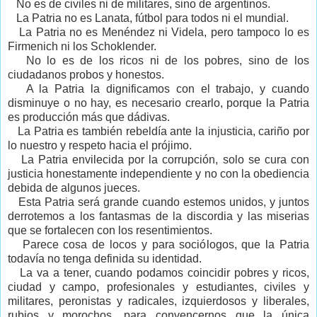
No es de civiles ni de militares, sino de argentinos.
La Patria no es Lanata, fútbol para todos ni el mundial.
La Patria no es Menéndez ni Videla, pero tampoco lo es
Firmenich ni los Schoklender.
No lo es de los ricos ni de los pobres, sino de los
ciudadanos probos y honestos.
A la Patria la dignificamos con el trabajo, y cuando
disminuye o no hay, es necesario crearlo, porque la Patria
es producción más que dádivas.
La Patria es también rebeldía ante la injusticia, cariño por
lo nuestro y respeto hacia el prójimo.
La Patria envilecida por la corrupción, solo se cura con
justicia honestamente independiente y no con la obediencia
debida de algunos jueces.
Esta Patria será grande cuando estemos unidos, y juntos
derrotemos a los fantasmas de la discordia y las miserias
que se fortalecen con los resentimientos.
Parece cosa de locos y para sociólogos, que la Patria
todavía no tenga definida su identidad.
La va a tener, cuando podamos coincidir pobres y ricos,
ciudad y campo, profesionales y estudiantes, civiles y
militares, peronistas y radicales, izquierdosos y liberales,
rubios y morochos, para convencernos que la única