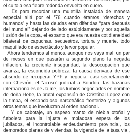
el culto a esa fiebre redonda envuelta en cuero.
Es para recordar una muletilla instalada de manera
especial allá por el ’78 cuando éramos “derechos y
humanos” y hasta las deudas eran diferidas “para después
del mundial” dejando de lado estúpidamente y por aquella
ilusión de la copa, el espanto que era nuestra cotidianeidad
bilateral de capuchas, secuestros, tortura y muerte, todo
maquillado de espectáculo y fervor popular.
Ahora tendremos al menos, aunque nos vaya mal, un par
de meses en que pasarán a segundo plano la negada
inflación, la creciente inseguridad, la desocupación que
avanza, la escondida pobreza, la causa derivada de ese
absurdo de recuperar YPF y negociar casi secretamente
con Chevrón, el “acoso” judicial a Boudou, las hazañas
internacionales de Jaime, los turbios negociados en nombre
de doña Hebe, la brutal expansión de Cristóbal Lopez con
la timba, el escandaloso narcotráfico fronterizo y algunos
otros temas que involucran al orden nacional.
Y de cabotaje, un espeso manto de niebla otoñal y
futbolera para la injusta e impiadosa espera de los
jubilados, el incontrolable endeudamiento provincial, los
demorados planes de viviendas, la vigencia de la tasa vial,