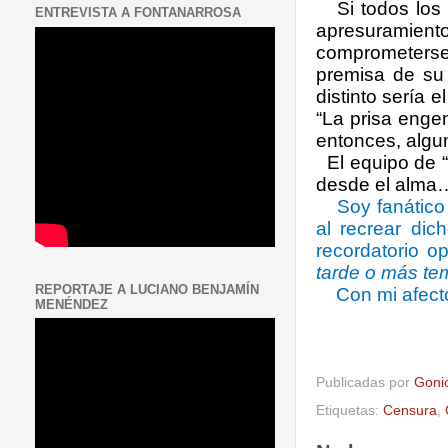
Si todos los po
ENTREVISTA A FONTANARROSA
apresuramien
comprometerse 
premisa de su
distinto sería 
“La prisa enge
entonces, algun
El equipo de
desde el alma
Soy fanático
al recrear dic
recordatorio 
tarde o más tem
REPORTAJE A LUCIANO BENJAMÍN
Con mi afect
MENÉNDEZ
Publicadas por
Goni
Etiquetas:
Censura
,