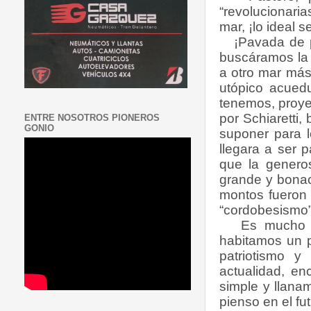
“revolucionari
mar, ¡lo ideal
¡Pavada de pro
buscáramos la 
a otro mar más
utópico acuedu
tenemos, proye
por Schiaretti,
ENTRE NOSOTROS PIONEROS
GONIO
suponer para 
llegara a ser p
que la generos
grande y bonac
montos fueron 
“cordobesismo” 
Es mucho ent
habitamos un p
patriotismo y
actualidad, e
simple y llana
pienso en el fu