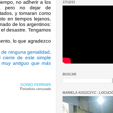
iempo, no adherir a los
17/12/21
ma pero no dejar de
ultados, y tomaran como
to en tiempos lejanos,
nado de los argentinos:
o el desastre. Tengamos
mento, lo que agradezco
a de ninguna genialidad,
l cierre de este simple
o muy antiguo que más
BUSCAR
GONIO FERRARI
P
eriodista censurado
MARIELA KUSZCZYC - LOCUCI