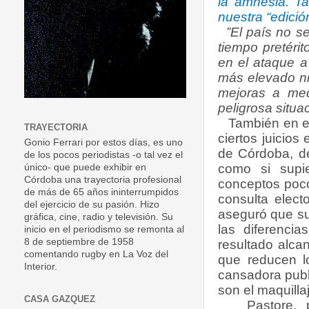
la amnesia. Ta
nuestra “edició
”El país no s
tiempo pretéri
en el ataque a 
más elevado ni
mejoras a med
peligrosa situ
También en est
TRAYECTORIA
ciertos juicios
Gonio Ferrari por estos días, es uno
de Córdoba, de
de los pocos periodistas -o tal vez el
como si supie
único- que puede exhibir en
Córdoba una trayectoria profesional
conceptos poco 
de más de 65 años ininterrumpidos
consulta elect
del ejercicio de su pasión. Hizo
aseguró que su 
gráfica, cine, radio y televisión. Su
las diferencia
inicio en el periodismo se remonta al
8 de septiembre de 1958
resultado alca
comentando rugby en La Voz del
que reducen l
Interior.
cansadora publi
son el maquilla
CASA GAZQUEZ
Pastore, por