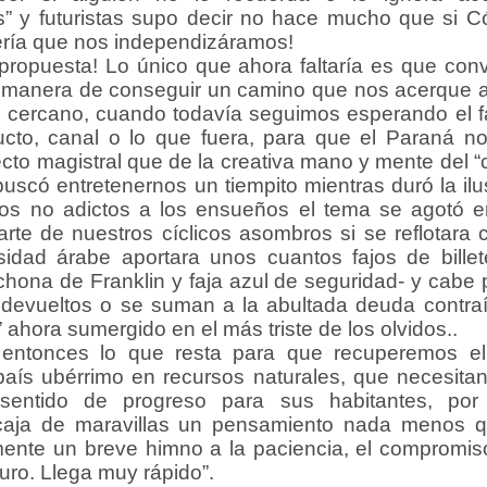
as” y futuristas supo decir no hace mucho que si Có
 sería que nos independizáramos!
puesta! Lo único que ahora faltaría es que conv
manera de conseguir un camino que nos acerque al A
 cercano, cuando todavía seguimos esperando el fa
cto, canal o lo que fuera, para que el Paraná no
cto magistral que de la creativa mano y mente del 
 buscó entretenernos un tiempito mientras duró la i
los no adictos a los ensueños el tema se agotó 
arte de nuestros cíclicos asombros si se reflotara 
idad árabe aportara unos cuantos fajos de bille
hona de Franklin y faja azul de seguridad- y cabe 
devueltos o se suman a la abultada deuda contraí
ahora sumergido en el más triste de los olvidos..
onces lo que resta para que recuperemos el 
aís ubérrimo en recursos naturales, que necesitan
 sentido de progreso para sus habitantes, po
ncaja de maravillas un pensamiento nada menos q
mente un breve himno a la paciencia, el compromiso 
turo. Llega muy rápido”.