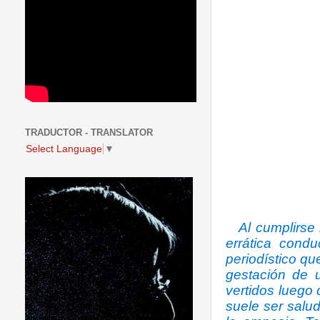
TRADUCTOR - TRANSLATOR
Select Language
▼
Al cumplirse
errática condu
periodístico qu
gestación de 
vertidos luego 
suele ser salud