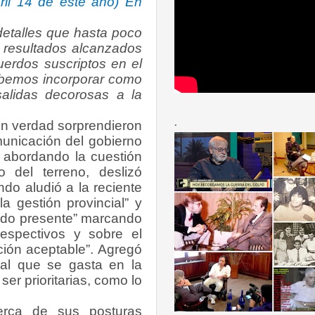
bril 14 de este año) En
 detalles que hasta poco
s resultados alcanzados
cuerdos suscriptos en el
ebemos incorporar como
alidas decorosas a la
.
en verdad sorprendieron
omunicación del gobierno
y abordando la cuestión
 del terreno, deslizó
ndo aludió a la reciente
a gestión provincial” y
tado presente” marcando
despectivos y sobre el
ción aceptable”. Agregó
ral que se gasta en la
er prioritarias, como lo
rca de sus posturas