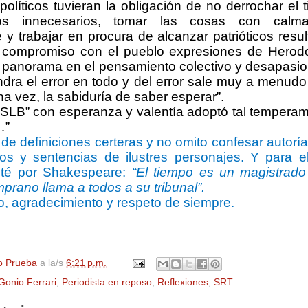
líticos tuvieran la obligación de no derrochar el t
tos innecesarios, tomar las cosas con cal
y trabajar en procura de alcanzar patrióticos res
 compromiso con el pueblo expresiones de Herodo
el panorama en el pensamiento colectivo y desapasio
ndra el error en todo y del error sale muy a menud
a vez, la sabiduría de saber esperar”.
“SLB”
con esperanza y valentía adoptó tal tempera
…”
 de definiciones certeras y no omito confesar autorí
hos y sentencias de ilustres personajes. Y para e
opté por Shakespeare:
“El tiempo es un magistrad
prano llama a todos a su tribunal”.
o, agradecimiento y respeto de siempre.
o Prueba
a la/s
6:21 p.m.
Gonio Ferrari
,
Periodista en reposo
,
Reflexiones
,
SRT