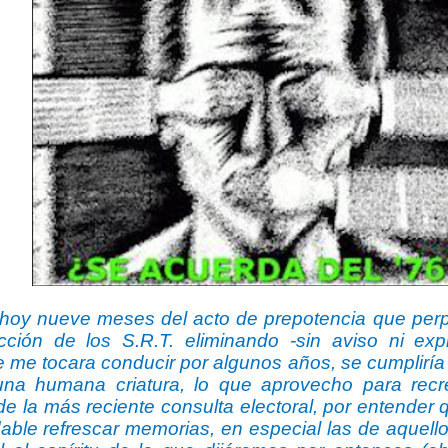
 hoy nueve meses del acto de prepotencia que perp
cción de los S.R.T. eliminando -sin aviso ni exp
e me tocara conducir por algunos años, se cumpliría
una humana criatura, lo que aprovecho para recr
de la más reciente consulta electoral, por entender
able refrescar memorias, en especial las de aquello