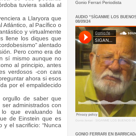
Gonio Ferrari Periodista
rdoba tuviera salida al
AUDIO “SÍGANME LOS BUENO
enciera a Llaryora que
08/09/24
tlántico, al Pacífico o
ntástico y virtualmente
s llene los diques que
“cordobesismo” alentado
lusión. Pero como era de
en sí mismo aunque no
como al principio, antes
tes verdosos -con cara
preguntar ahora si esos
da por el empalidecido
orgullo de saber que
 ser administrados con
r lo que evaluando la
ue de Einstein que es
Gonio.ferrari
·
SIGANME LOS BUENOS 08-
y el sacrificio: “Nunca
GONIO FERRARI EN BARRICAD