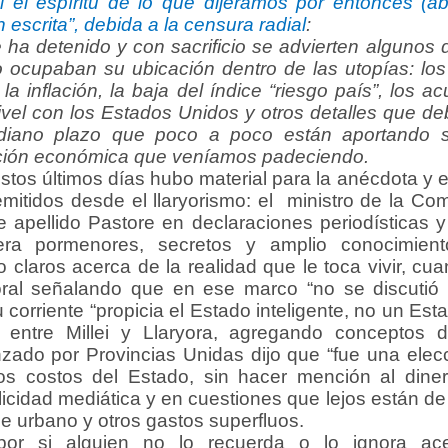
l el espíritu de lo que dijéramos por entonces (a
n escrita”, debida a la censura radial
:
e ha detenido y con sacrificio se advierten algunos
to ocupaban su ubicación dentro de las utopías: lo
la inflación, la baja del índice “riesgo país”, los a
vel con los Estados Unidos y otros detalles que d
iano plazo que poco a poco están aportando s
ación económica que veníamos padeciendo.
os últimos días hubo material para la anécdota y 
 emitidos desde el llaryorismo: el ministro de la C
 apellido Pastore en declaraciones periodísticas 
ra pormenores, secretos y amplio conocimiento
claros acerca de la realidad que le toca vivir, cua
oral señalando que en ese marco “no se discutió l
corriente “propicia el Estado inteligente, no un Es
s entre Millei y Llaryora, agregando conceptos 
nzado por Provincias Unidas dijo que “fue una elec
os costos del Estado, sin hacer mención al dine
cidad mediática y en cuestiones que lejos están de s
je urbano y otros gastos superfluos.
 si alguien no lo recuerda o lo ignora ace