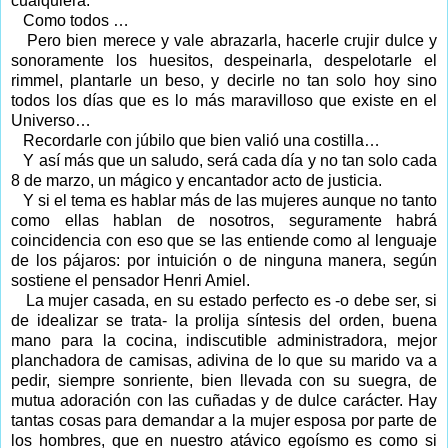
cualquiera.
Como todos …
Pero bien merece y vale abrazarla, hacerle crujir dulce y
sonoramente los huesitos, despeinarla, despelotarle el
rimmel, plantarle un beso, y decirle no tan solo hoy sino
todos los días que es lo más maravilloso que existe en el
Universo…
Recordarle con júbilo que bien valió una costilla…
Y así más que un saludo, será cada día y no tan solo cada
8 de marzo, un mágico y encantador acto de justicia.
Y si el tema es hablar más de las mujeres aunque no tanto
como ellas hablan de nosotros, seguramente habrá
coincidencia con eso que se las entiende como al lenguaje
de los pájaros: por intuición o de ninguna manera, según
sostiene el pensador Henri Amiel.
La mujer casada, en su estado perfecto es -o debe ser, si
de idealizar se trata- la prolija síntesis del orden, buena
mano para la cocina, indiscutible administradora, mejor
planchadora de camisas, adivina de lo que su marido va a
pedir, siempre sonriente, bien llevada con su suegra, de
mutua adoración con las cuñadas y de dulce carácter. Hay
tantas cosas para demandar a la mujer esposa por parte de
los hombres, que en nuestro atávico egoísmo es como si