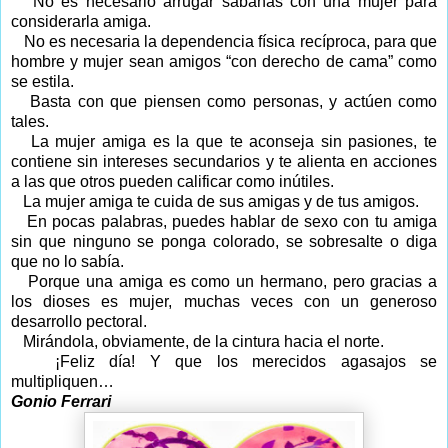
No es necesario arrugar sábanas con una mujer para
considerarla amiga.
No es necesaria la dependencia física recíproca, para que
hombre y mujer sean amigos “con derecho de cama” como
se estila.
Basta con que piensen como personas, y actúen como
tales.
La mujer amiga es la que te aconseja sin pasiones, te
contiene sin intereses secundarios y te alienta en acciones
a las que otros pueden calificar como inútiles.
La mujer amiga te cuida de sus amigas y de tus amigos.
En pocas palabras, puedes hablar de sexo con tu amiga
sin que ninguno se ponga colorado, se sobresalte o diga
que no lo sabía.
Porque una amiga es como un hermano, pero gracias a
los dioses es mujer, muchas veces con un generoso
desarrollo pectoral.
Mirándola, obviamente, de la cintura hacia el norte.
¡Feliz día! Y que los merecidos agasajos se
multipliquen…
Gonio Ferrari