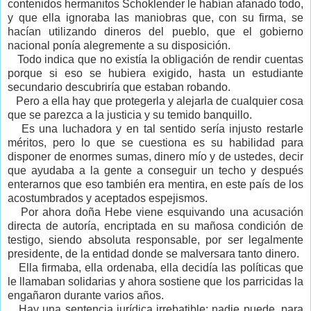
contenidos hermanitos Schoklender le habían afanado todo,
y que ella ignoraba las maniobras que, con su firma, se
hacían utilizando dineros del pueblo, que el gobierno
nacional ponía alegremente a su disposición.
Todo indica que no existía la obligación de rendir cuentas
porque si eso se hubiera exigido, hasta un estudiante
secundario descubriría que estaban robando.
Pero a ella hay que protegerla y alejarla de cualquier cosa
que se parezca a la justicia y su temido banquillo.
Es una luchadora y en tal sentido sería injusto restarle
méritos, pero lo que se cuestiona es su habilidad para
disponer de enormes sumas, dinero mío y de ustedes, decir
que ayudaba a la gente a conseguir un techo y después
enterarnos que eso también era mentira, en este país de los
acostumbrados y aceptados espejismos.
Por ahora doña Hebe viene esquivando una acusación
directa de autoría, encriptada en su mañosa condición de
testigo, siendo absoluta responsable, por ser legalmente
presidente, de la entidad donde se malversara tanto dinero.
Ella firmaba, ella ordenaba, ella decidía las políticas que
le llamaban solidarias y ahora sostiene que los parricidas la
engañaron durante varios años.
Hay una sentencia jurídica irrebatible: nadie puede, para