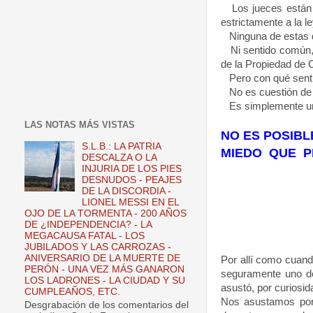
Los jueces están ob
estrictamente a la l
Ninguna de estas de
Ni sentido común, ni
de la Propiedad de C
Pero con qué sentid
No es cuestión de t
Es simplemente una
LAS NOTAS MÁS VISTAS
NO ES POSIBL
S.L.B.: LA PATRIA
MIEDO QUE P
DESCALZA O LA
INJURIA DE LOS PIES
DESNUDOS - PEAJES
DE LA DISCORDIA -
LIONEL MESSI EN EL
OJO DE LA TORMENTA - 200 AÑOS
DE ¿INDEPENDENCIA? - LA
MEGACAUSA FATAL - LOS
JUBILADOS Y LAS CARROZAS -
ANIVERSARIO DE LA MUERTE DE
Por allí como cuand
PERÓN - UNA VEZ MÁS GANARON
seguramente uno de 
LOS LADRONES - LA CIUDAD Y SU
asustó, por curiosid
CUMPLEAÑOS, ETC.
Nos asustamos por 
Desgrabación de los comentarios del