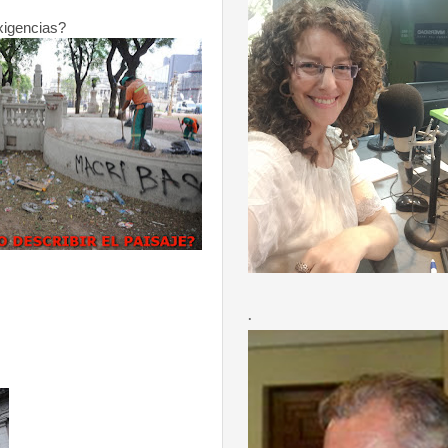
xigencias?
.