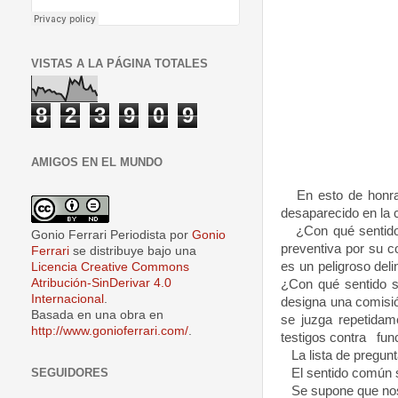
VISTAS A LA PÁGINA TOTALES
8
2
3
9
0
9
AMIGOS EN EL MUNDO
En esto de honrar 
desaparecido en la 
¿Con qué sentido u
Gonio Ferrari Periodista
por
Gonio
preventiva por su c
Ferrari
se distribuye bajo una
es un peligroso del
Licencia Creative Commons
Atribución-SinDerivar 4.0
¿Con qué sentido se
Internacional
.
designa una comisió
Basada en una obra en
se juzga repetidam
http://www.gonioferrari.com/
.
testigos contra fu
La lista de preguntas
El sentido común se
SEGUIDORES
Se supone que nos a