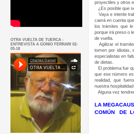
proyectiles y otros 
¿Es posible que sea
Vaya e intente tra
caerá en cuenta que
los trámites que le
porque irá preso o 
de vuelta.
OTRA VUELTA DE TUERCA -
Agilizar el tramite
ENTREVISTA A GONIO FERRARI 02-
05-18
tomen por idiotas, 
especialistas en fal
de dietas.
El problema fue qu
que ese número es
realidad, que fue
nuestra hospitalidad
Alguna vez tendrem
LA MEGACAUS
COMÚN DE L