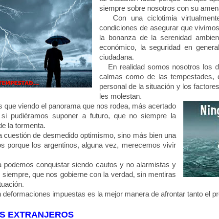
siempre sobre nosotros con su amen
Con una ciclotimia virtualmente
condiciones de asegurar que vivimo
la bonanza de la serenidad ambienta
económico, la seguridad en genera
ciudadana.
En realidad somos nosotros los du
calmas como de las tempestades, 
personal de la situación y los factor
les molestan.
s que viendo el panorama que nos rodea, más acertado
o si pudiéramos suponer a futuro, que no siempre la
de la tormenta.
 cuestión de desmedido optimismo, sino más bien una
s porque los argentinos, alguna vez, merecemos vivir
a podemos conquistar siendo cautos y no alarmistas y
, siempre, que nos gobierne con la verdad, sin mentiras
ituación.
n deformaciones impuestas es la mejor manera de afrontar tanto el pr
S EXTRANJEROS