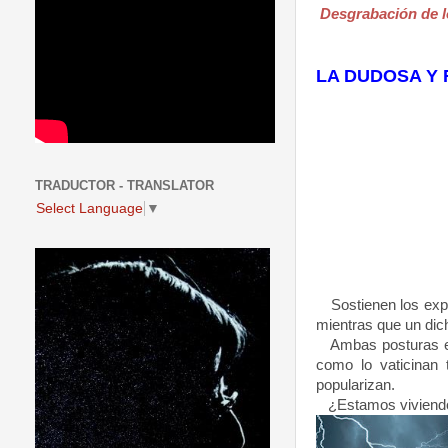
Desgrabación de l
LA DUDOSA Y 
TRADUCTOR - TRANSLATOR
Select Language
▼
Sostienen los expe
mientras que un dic
Ambas posturas est
como lo vaticinan 
popularizan.
¿Estamos viviendo