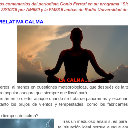
os comentarios del periodista Gonio Ferrari en su programa “Sí
28/10/18 por AM580 y la FM88.5 ambas de Radio Universidad de
RELATIVA CALMA
rtos, al menos en cuestiones meteorológicas, que después de la t
ho popular asegura que siempre que llovió paró.
án en lo cierto, aunque cuando se trata de panoramas y escenario
tanto los brujos de vientos y tempestades, como los fabricante
 tiempos de calma?
Tras un meduloso análisis, es para 
tal situación ideal porque aunque ap