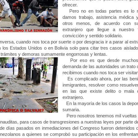
ofrecer.
Pero no en todas partes es lo m
damos trabajo, asistencia médica 
otros menos, de acuerdo con sus
extranjero que llegue a nuestro 
convicción y sentido solidario.
versa, cuando nos toca por suerte o por desgracia ir a parar al ext
 los Estados Unidos o en Bolivia solo para citar tres casos aisl
, trámites y demoras sumamente engorrosas y lentas.
Por eso es que desde muchos s
demanda de las autoridades un trato c
recibimos cuando nos toca ser visitan
Es complicado ahora, por las beni
inmigrantes, resolver como resuelven
en las que existe delito o mala 
extranjero.
En la mayoría de los casos la deport
sumaria.
Pero nosotros tenemos mil vueltas y
auditas, para casos de transgresiones a nuestras leyes por parte de
e días pasados en inmediaciones del Congreso fueron detenidos cu
ezolanos a quienes se comprobó su participación en los enfrentamie