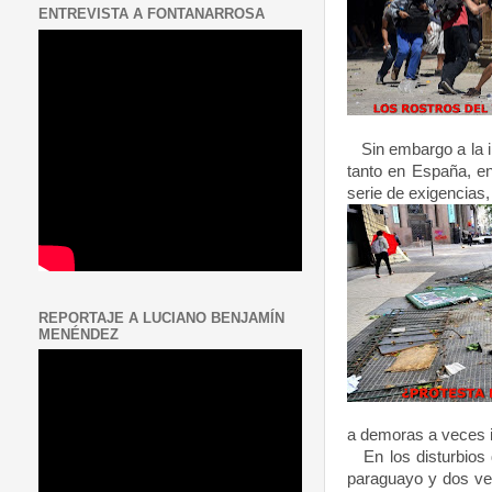
ENTREVISTA A FONTANARROSA
Sin embargo a la in
tanto en España, en
serie de exigencias
REPORTAJE A LUCIANO BENJAMÍN
MENÉNDEZ
a demoras a veces in
En los disturbios d
paraguayo y dos ven