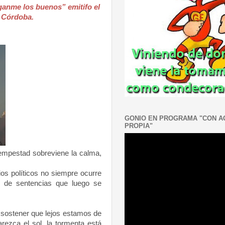
ganme los buenos” emitifo el
 Córdoba.
GONIO EN PROGRAMA "CON 
PROPIA"
empestad sobreviene la calma,
s políticos no siempre ocurre
s de sentencias que luego se
sostener que lejos estamos de
arezca el sol, la tormenta está