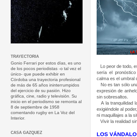
TRAYECTORIA
Gonio Ferrari por estos días, es uno
Lo peor de todo, e
de los pocos periodistas -o tal vez el
sería el pronóstic
único- que puede exhibir en
calma es el umbral 
Córdoba una trayectoria profesional
No es tan sólo una
de más de 65 años ininterrumpidos
expresión de anhelo
del ejercicio de su pasión. Hizo
gráfica, cine, radio y televisión. Su
sin sobresaltos.
inicio en el periodismo se remonta al
A la tranquilidad l
8 de septiembre de 1958
exigiéndole al poder
comentando rugby en La Voz del
ni maquillajes a la s
Interior.
Vivir la realidad si
CASA GAZQUEZ
LOS VÁNDALO