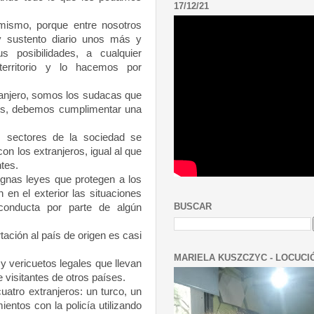
17/12/21
ismo, porque entre nosotros
y sustento diario unos más y
 posibilidades, a cualquier
territorio y lo hacemos por
ranjero, somos los sudacas que
ados, debemos cumplimentar una
ectores de la sociedad se
on los extranjeros, igual al que
tes.
gnas leyes que protegen a los
 en el exterior las situaciones
BUSCAR
conducta por parte de algún
ación al país de origen es casi
MARIELA KUSZCZYC - LOCUCI
 vericuetos legales que llevan
 visitantes de otros países.
atro extranjeros: un turco, un
ntos con la policía utilizando