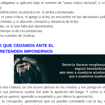
ligados a aplicarlo bajo el nombre de “sana crítica racional”, y si
ey.
finiciones se practica en lo arriba cuestionado.
 sana crítica, ni apego a la ley se encuentra en las decisiones judi
órdoba, y sí absurdo, sinrazón y distancia de la ley.
o, es lo que falta aún desentrañar.
iempo ni de circunstancias.
 cuestión de Justicia.
E QUE CEDAMOS ANTE EL
RETENDEN IMPONERNOS
o era criatura, se me ocurre pensar en los miedos y me pongo en el 
sus primeros sustos fue ante la aparición del fuego. Y como si l
ad se quemó, aprendió a respetarlo y por último lo aprovechó.
la corrupción, aprendimos que es posible combatirla con la ley, r