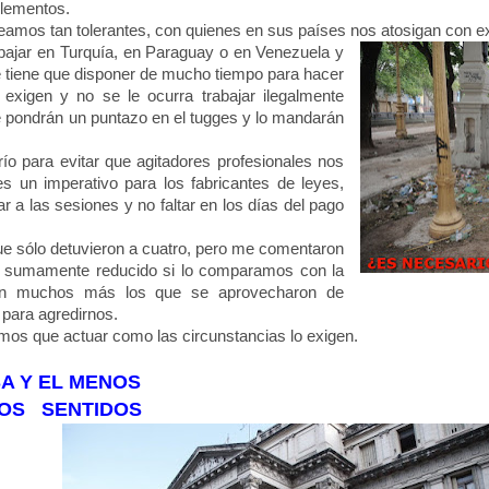
elementos.
mos tan tolerantes, con quienes en sus países nos atosigan con e
bajar en Turquía, en Paraguay o en Venezuela y
 tiene que disponer de mucho tiempo para hacer
 exigen y no se le ocurra trabajar ilegalmente
le pondrán un puntazo en el tugges y lo mandarán
río para evitar que agitadores profesionales nos
es un imperativo para los fabricantes de leyes,
tar a las sesiones y no faltar en los días del pago
e sólo detuvieron a cuatro, pero me comentaron
 sumamente reducido si lo comparamos con la
ron muchos más los que se aprovecharon de
 para agredirnos.
os que actuar como las circunstancias lo exigen.
A Y EL MENOS
OS SENTIDOS