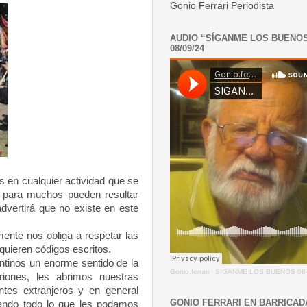
Gonio Ferrari Periodista
AUDIO “SÍGANME LOS BUENO
08/09/24
 en cualquier actividad que se
e para muchos pueden resultar
advertirá que no existe en este
mente nos obliga a respetar las
quieren códigos escritos.
tinos un enorme sentido de la
Gonio.ferrari
·
SIGANME LOS BUENOS 08-
triones, les abrimos nuestras
ntes extranjeros y en general
GONIO FERRARI EN BARRICAD
ando todo lo que les podamos