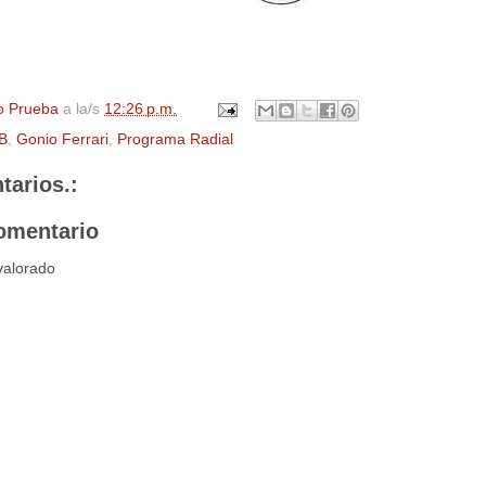
o Prueba
a la/s
12:26 p.m.
B
,
Gonio Ferrari
,
Programa Radial
tarios.:
omentario
valorado