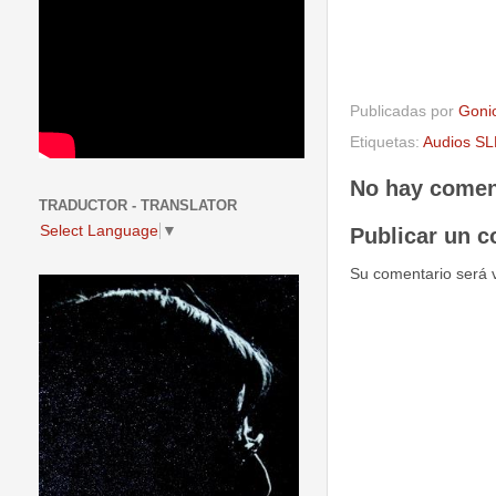
Publicadas por
Goni
Etiquetas:
Audios SL
No hay comen
TRADUCTOR - TRANSLATOR
Select Language
▼
Publicar un c
Su comentario será 