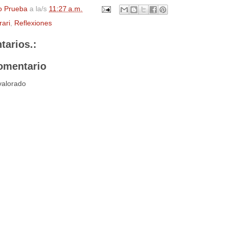
o Prueba
a la/s
11:27 a.m.
rari
,
Reflexiones
tarios.:
omentario
valorado