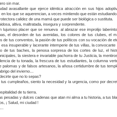
ero sin mar.
ad avasallante que ejerce idéntica atracción en sus hijos adoptiv
en los que se aquerencian, a veces mintiendo que están estudiando
rotectora calidez de una mamá que puede ser biológica o sustituta.
idosa, altiva, maltratada, insegura y sorprendente.
 lujurioso placer que se renueva
al abrazar ese improlijo laberint
as, el desorden de tus avenidas, los colores de tus clubes, el m
 de tus conventos, la pasión de tus políticos con su vocación de ete
, esa insuperable y lacerante intemperie de tus villas, la convocant
go de tus baches, la penosa sorpresa de los cortes de luz, el hi
cipales, la siestera e invariable pachorra de tu Justicia, la mentir
dencia de tu tonada, la frescura de tus estudiantes, la columna vert
de palomas y de falsos artesanos, la añosa certidumbre de tus templo
 abrigo del invierno…
ecirte que no lo sepas?
tus cumpleaños, siento la necesidad y la urgencia, como por decreto
pitalidad de tu tierra.
sas pesadas y dulces cadenas que atan mi alma a tu historia, a tus b
s, ¡ Salud, mi ciudad !
 …