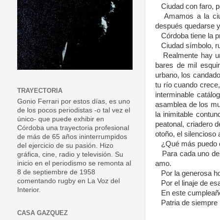
Ciudad con faro, p
Amamos a la ciud
después quedarse y 
Córdoba tiene la p
Ciudad símbolo, ru
Realmente hay un
bares de mil esquin
urbano, los candados
tu río cuando crece
TRAYECTORIA
interminable catálo
Gonio Ferrari por estos días, es uno
asamblea de los muni
de los pocos periodistas -o tal vez el
la inimitable contun
único- que puede exhibir en
peatonal, criadero 
Córdoba una trayectoria profesional
otoño, el silencioso
de más de 65 años ininterrumpidos
¿Qué más puedo d
del ejercicio de su pasión. Hizo
Para cada uno de 
gráfica, cine, radio y televisión. Su
amo.
inicio en el periodismo se remonta al
8 de septiembre de 1958
Por la generosa hos
comentando rugby en La Voz del
Por el linaje de e
Interior.
En este cumpleaño
Patria de siempre
CASA GAZQUEZ