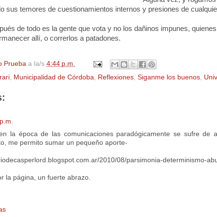
ado sus temores de cuestionamientos internos y presiones de cualquier
pués de todo es la gente que vota y no los dañinos impunes, quienes 
ermanecer allí, o correrlos a patadones.
o Prueba
a la/s
4:44 p.m.
rari
,
Municipalidad de Córdoba
,
Reflexiones
,
Siganme los buenos
,
Uni
s:
 p.m.
en la época de las comunicaciones paradógicamente se sufre de a
o, me permito sumar un pequeño aporte-
riodecasperlord.blogspot.com.ar/2010/08/parsimonia-determinismo-abu
or la página, un fuerte abrazo.
as