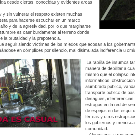
ida desde ciertas, conocidas y evidentes arcas
 y sin vulnerar el respeto existen muchas
testa para hacerse escuchar en un marco
 daño y de la agresividad, por lo que marginarse
stumbre es caer burdamente al terreno donde
e la brutalidad y la prepotencia.
 seguir siendo víctimas de los miedos que acosan a los gobernante
mándose en cómplices por silencio, mal disimulada indiferencia u omi
La rapiña de insumos ta
manera de debilitar a cual
mismo que el colapso int
informáticos, obstruccion
alumbrado público, vanda
transporte público de pa
desagües, interferencias
estragos en la red de sem
de espejos en las esquin
férreas y otros estropicios
los gobiernos y menoscab
comunidad.
Alguna vez, y rogamos qu