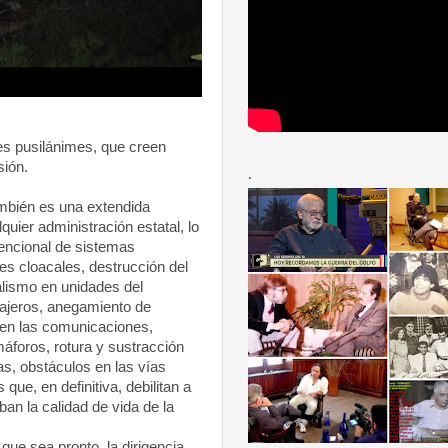
s pusilánimes, que creen
sión.
.
mbién es una extendida
quier administración estatal, lo
encional de sistemas
es cloacales, destrucción del
lismo en unidades del
sajeros, anegamiento de
 en las comunicaciones,
áforos, rotura y sustracción
as, obstáculos en las vías
 que, en definitiva, debilitan a
an la calidad de vida de la
e sea pronto, la dirigencia