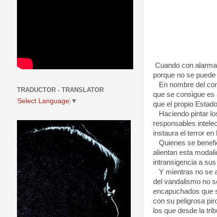
Cuando con alarmant
porque no se puede 
En nombre del confl
TRADUCTOR - TRANSLATOR
que se consigue es 
Select Language
▼
que el propio Estado
Haciendo pintar los
responsables intelec
instaura el terror en
Quienes se benefici
alientan esta modal
intransigencia a sus
Y mientras no se ape
del vandalismo no s
encapuchados que se
con su peligrosa pir
los que desde la tr