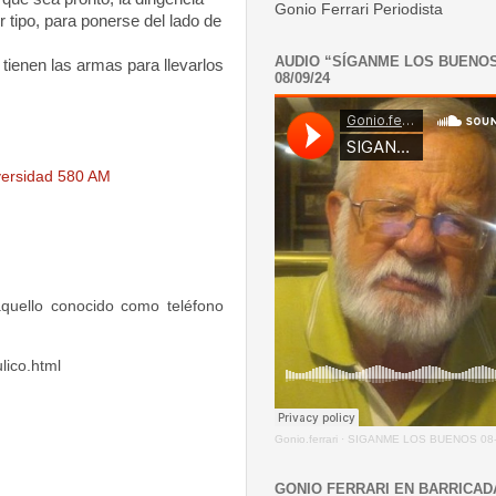
Gonio Ferrari Periodista
 tipo, para ponerse del lado de
AUDIO “SÍGANME LOS BUENO
tienen las armas para llevarlos
08/09/24
versidad 580 AM
quello conocido como teléfono
lico.html
Gonio.ferrari
·
SIGANME LOS BUENOS 08-
GONIO FERRARI EN BARRICAD