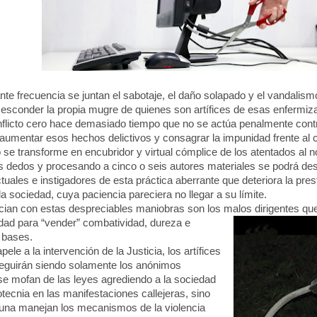
e frecuencia se juntan el sabotaje, el daño solapado y el vandalismo
esconder la propia mugre de quienes son artífices de esas enfermizas
icto cero hace demasiado tiempo que no se actúa penalmente contra
aumentar esos hechos delictivos y consagrar la impunidad frente al 
 se transforme en encubridor y virtual cómplice de los atentados al n
 dedos y procesando a cinco o seis autores materiales se podrá de
tuales e instigadores de esta práctica aberrante que deteriora la pr
 la sociedad, cuya paciencia pareciera no llegar a su límite.
an con estas despreciables maniobras son los malos dirigentes qu
idad para “vender” combatividad, dureza e
 bases.
le a la intervención de la Justicia, los artífices
eguirán siendo solamente los anónimos
 mofan de las leyes agrediendo a la sociedad
otecnia en las manifestaciones callejeras, sino
ibuna manejan los mecanismos de la violencia