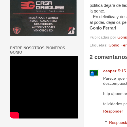
política dejará de l
la gente.
En definitiva y des
al poder, dejarlos p
Gonio Ferrari
Publicadas por
Goni
Etiquetas:
Gonio Fer
ENTRE NOSOTROS PIONEROS
GONIO
2 comentario
casper
5:15
Parece que 
descompuest
http://poema
felicidades p
Responder
Respuest