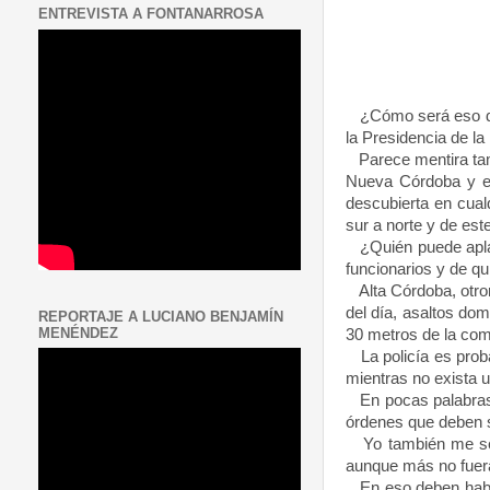
ENTREVISTA A FONTANARROSA
¿Cómo será eso de “
la Presidencia
de
la
Parece mentira tama
Nueva Córdoba y en 
descubierta en cual
sur a norte y de est
¿Quién puede aplaudi
funcionarios y de qu
Alta Córdoba, otrora
del día, asaltos dom
REPORTAJE A LUCIANO BENJAMÍN
MENÉNDEZ
30 metros
de la comi
La policía es prob
mientras no exista u
En pocas palabras e
órdenes que deben s
Yo también me senti
aunque más no fuera
En eso deben hab