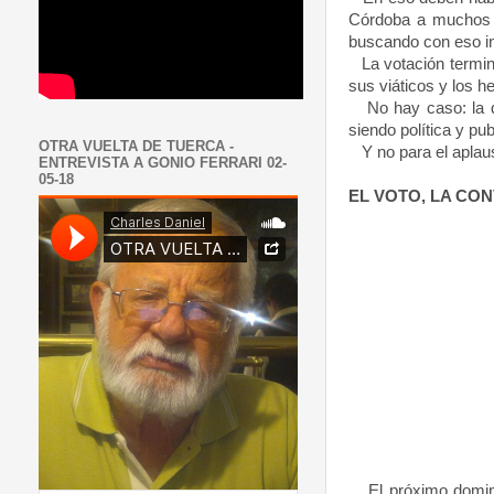
Córdoba a muchos ef
buscando con eso in
La votación terminó
sus viáticos y los h
No hay caso: la de
siendo política y pub
OTRA VUELTA DE TUERCA -
Y no para el apla
ENTREVISTA A GONIO FERRARI 02-
05-18
EL VOTO,
LA CON
El próximo domin