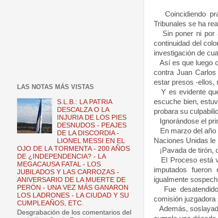
Coincidiendo prác
Tribunales se ha rea
Sin poner ni por as
continuidad del colo
investigación de cual
Así es que luego de
contra Juan Carlos
estar presos -ellos,
LAS NOTAS MÁS VISTAS
Y es evidente que 
escuche bien, estuv
S.L.B.: LA PATRIA
DESCALZA O LA
probara su culpabili
INJURIA DE LOS PIES
Ignorándose el prin
DESNUDOS - PEAJES
En marzo del año 
DE LA DISCORDIA -
Naciones Unidas le 
LIONEL MESSI EN EL
OJO DE LA TORMENTA - 200 AÑOS
¡Pavada de tirón, d
DE ¿INDEPENDENCIA? - LA
El Proceso está ves
MEGACAUSA FATAL - LOS
imputados fueron e
JUBILADOS Y LAS CARROZAS -
igualmente sospech
ANIVERSARIO DE LA MUERTE DE
PERÓN - UNA VEZ MÁS GANARON
Fue desatendido e
LOS LADRONES - LA CIUDAD Y SU
comisión juzgadora 
CUMPLEAÑOS, ETC.
Además, soslayados
Desgrabación de los comentarios del