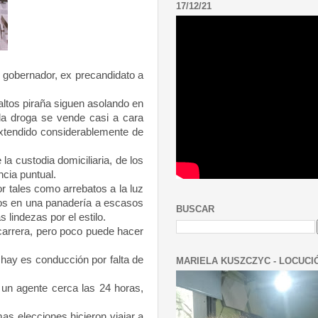
17/12/21
e gobernador, ex precandidato a
ltos piraña siguen asolando en
 la droga se vende casi a cara
 extendido considerablemente de
a custodia domiciliaria, de los
ncia puntual.
r tales como arrebatos a la luz
ntos en una panadería a escasos
BUSCAR
 lindezas por el estilo.
arrera, pero poco puede hacer
hay es conducción por falta de
MARIELA KUSZCZYC - LOCUCI
 un agente cerca las 24 horas,
as elecciones hicieron viajar a