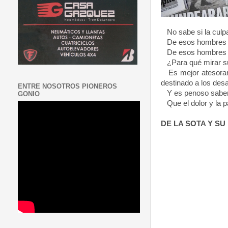
No sabe si la culpa
De esos hombres que
De esos hombres en
¿Para qué mirar su 
Es mejor atesorarlo
destinado a los des
ENTRE NOSOTROS PIONEROS
Y es penoso saber q
GONIO
Que el dolor y la p
DE
LA SOTA Y
SU 