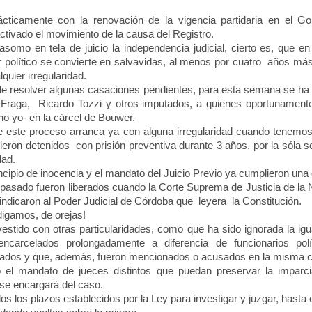
ticamente con la renovación de la vigencia partidaria en el G
ctivado el movimiento de la causa del Registro.
omo en tela de juicio la independencia judicial, cierto es, que en 
r político se convierte en salvavidas, al menos por cuatro años más,
quier irregularidad.
 resolver algunas casaciones pendientes, para esta semana se ha fija
 Fraga, Ricardo Tozzi y otros imputados, a quienes oportunament
 no yo- en la cárcel de Bouwer.
este proceso arranca ya con alguna irregularidad cuando tenemos
ieron detenidos con prisión preventiva durante 3 años, por la sóla s
dad.
cipio de inocencia y el mandato del Juicio Previo ya cumplieron un
pasado fueron liberados cuando
la Corte Suprema
de Justicia de
la 
indicaron al Poder Judicial de Córdoba que leyera
la Constitución.
igamos, de orejas!
tido con otras particularidades, como que ha sido ignorada la igua
ncarcelados prolongadamente a diferencia de funcionarios polít
ados y que, además, fueron mencionados o acusados en la misma 
l mandato de jueces distintos que puedan preservar la imparc
se encargará del caso.
 los plazos establecidos por
la Ley
para investigar y juzgar, hasta