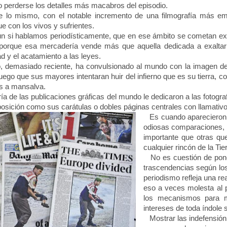
o perderse los detalles más macabros del episodio.
lo mismo, con el notable incremento de una filmografía más em
e con los vivos y sufrientes.
si hablamos periodísticamente, que en ese ámbito se cometan ex
, porque esa mercadería vende más que aquella dedicada a exaltar 
ad y el acatamiento a las leyes.
demasiado reciente, ha convulsionado al mundo con la imagen del 
uego que sus mayores intentaran huir del infierno que es su tierra, 
s a mansalva.
de las publicaciones gráficas del mundo le dedicaron a las fotograf
osición como sus carátulas o dobles páginas centrales con llamativos
Es cuando aparecieron l
odiosas comparaciones,
importante que otras q
cualquier rincón de
la Tie
No es cuestión de poner
trascendencias según los
periodismo refleja una re
eso a veces molesta al 
los mecanismos para me
intereses de toda índole 
Mostrar las indefensión 