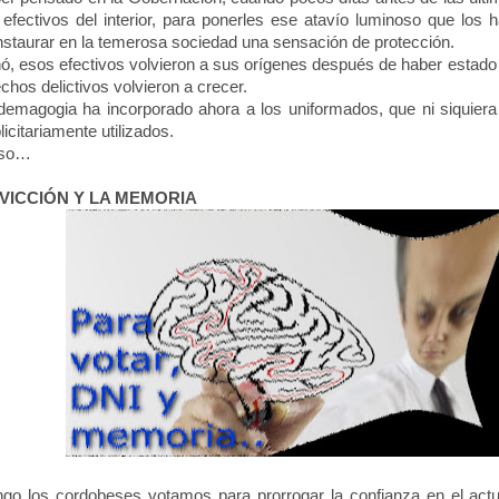
ectivos del interior, para ponerles ese atavío luminoso que los h
staurar en la temerosa sociedad una sensación de protección.
, esos efectivos volvieron a sus orígenes después de haber estado
echos delictivos volvieron a crecer.
magogia ha incorporado ahora a los uniformados, que ni siquiera
licitariamente utilizados.
uso…
VICCIÓN
Y
LA MEMORIA
go los cordobeses votamos para prorrogar la confianza en el actu