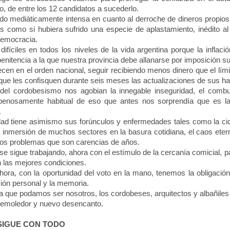
o, de entre los 12 candidatos a sucederlo.
mediáticamente intensa en cuanto al derroche de dineros propios y
es como si hubiera sufrido una especie de aplastamiento, inédito
democracia.
íciles en todos los niveles de la vida argentina porque la inflaci
enitencia a la que nuestra provincia debe allanarse por imposición su
en en el orden nacional, seguir recibiendo menos dinero que el lími
que les confisquen durante seis meses las actualizaciones de sus ha
l cordobesismo nos agobian la innegable inseguridad, el combus
penosamente habitual de eso que antes nos sorprendía que es la 
.
d tiene asimismo sus forúnculos y enfermedades tales como la cicl
a inmersión de muchos sectores en la basura cotidiana, el caos eter
tros problemas que son carencias de años.
e sigue trabajando, ahora con el estímulo de la cercanía comicial, 
n las mejores condiciones.
ra, con la oportunidad del voto en la mano, tenemos la obligación
ción personal y la memoria.
que podamos ser nosotros, los cordobeses, arquitectos y albañiles 
demoledor y nuevo desencanto.
SIGUE
CON TODO