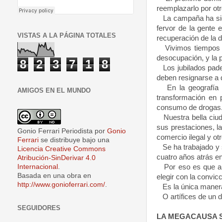
reemplazarlo por otr
La campaña ha sido 
fervor de la gente 
VISTAS A LA PÁGINA TOTALES
recuperación de la 
Vivimos tiempos dif
desocupación, y la p
8
2
3
7
1
8
Los jubilados padec
deben resignarse a 
En la geografía de
AMIGOS EN EL MUNDO
transformación en 
consumo de drogas
Nuestra bella ciuda
sus prestaciones, l
Gonio Ferrari Periodista
por
Gonio
comercio ilegal y o
Ferrari
se distribuye bajo una
Se ha trabajado y s
Licencia Creative Commons
cuatro años atrás e
Atribución-SinDerivar 4.0
Por eso es que aho
Internacional
.
Basada en una obra en
elegir con la convic
http://www.gonioferrari.com/
.
Es la única manera 
O artífices de un 
SEGUIDORES
LA MEGACAUSA 