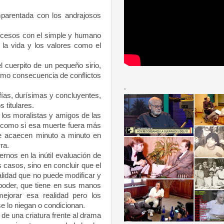
parentada con los andrajosos
cesos con el simple y humano
la vida y los valores como el
cuerpito de un pequeño sirio,
como consecuencia de conflictos
.
ías, durísimas y concluyentes,
 titulares.
os moralistas y amigos de las
 como si esa muerte fuera más
ue acaecen minuto a minuto en
rra.
nos en la inútil evaluación de
 casos, sino en concluir que el
alidad que no puede modificar y
poder, que tiene en sus manos
jorar esa realidad pero los
se lo niegan o condicionan.
de una criatura frente al drama