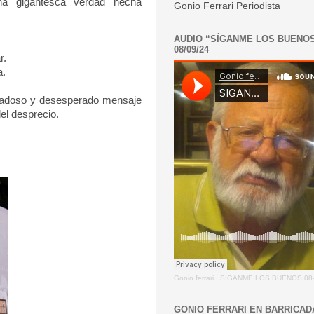
a gigantesca verdad hecha
Gonio Ferrari Periodista
AUDIO “SÍGANME LOS BUENO
08/09/24
r.
a.
 piadoso y desesperado mensaje
el desprecio.
Gonio.ferrari
·
SIGANME LOS BUENOS 08-
GONIO FERRARI EN BARRICAD