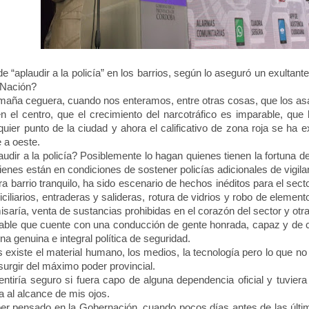
aplaudir a la policía” en los barrios, según lo aseguró un exultant
 Nación
?
ña ceguera, cuando nos enteramos, entre otras cosas, que los asa
el centro, que el crecimiento del narcotráfico es imparable, que
quier punto de la ciudad y ahora el calificativo de zona roja se ha
e a oeste.
r a la policía? Posiblemente lo hagan quienes tienen la fortuna de l
ienes están en condiciones de sostener policías adicionales de vigila
 barrio tranquilo, ha sido escenario de hechos inéditos para el secto
iciliarios, entraderas y salideras, rotura de vidrios y robo de eleme
saría, venta de sustancias prohibidas en el corazón del sector y otras
able que cuente con una conducción de gente honrada, capaz y de c
na genuina e integral política de seguridad.
xiste el material humano, los medios, la tecnología pero lo que no 
urgir del máximo poder provincial.
ría seguro si fuera capo de alguna dependencia oficial y tuviera
 al alcance de mis ojos.
er pensado en
la Gobernación
, cuando pocos días antes de las últim