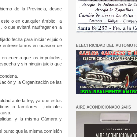
obierno de
la Provincia
, desde
este o en cualquier ámbito, la
 lo que evitará naufragar en la
do fecha para iniciar el juicio
ELECTRICIDAD DEL AUTOMOT
e entrevistamos en ocasión de
 en cuenta que los imputados,
ospecha y sin ningún juicio que
a condena.
Nación
y
la Organización
de las
ldad ante la ley, ya que estos
icos o familiares judiciales
AIRE ACONDICIONADO 24HS
causa.
ialidad, y la misma Cámara y
 el punto que la misma comisión