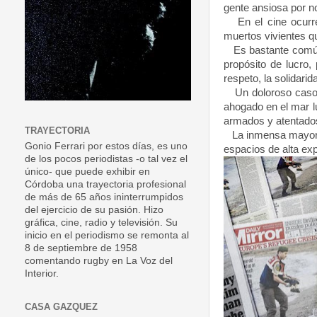
gente ansiosa por n
En el cine ocurre 
muertos vivientes qu
Es bastante común 
propósito de lucro
respeto, la solidarid
Un doloroso caso, 
ahogado en el mar l
armados y atentado
TRAYECTORIA
La inmensa mayoría 
Gonio Ferrari por estos días, es uno
espacios de alta exp
de los pocos periodistas -o tal vez el
único- que puede exhibir en
Córdoba una trayectoria profesional
de más de 65 años ininterrumpidos
del ejercicio de su pasión. Hizo
gráfica, cine, radio y televisión. Su
inicio en el periodismo se remonta al
8 de septiembre de 1958
comentando rugby en La Voz del
Interior.
CASA GAZQUEZ