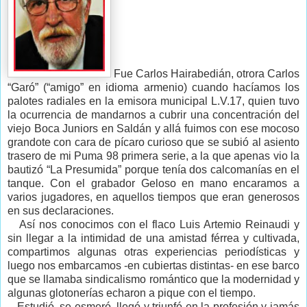
Fue Carlos Hairabedián, otrora Carlos
“Garó” (“amigo” en idioma armenio) cuando hacíamos los
palotes radiales en la emisora municipal L.V.17, quien tuvo
la ocurrencia de mandarnos a cubrir una concentración del
viejo Boca Juniors en Saldán y allá fuimos con ese mocoso
grandote con cara de pícaro curioso que se subió al asiento
trasero de mi Puma 98 primera serie, a la que apenas vio la
bautizó “La Presumida” porque tenía dos calcomanías en el
tanque. Con el grabador Geloso en mano encaramos a
varios jugadores, en aquellos tiempos que eran generosos
en sus declaraciones.
Así nos conocimos con el flaco Luis Artemio Reinaudi y
sin llegar a la intimidad de una amistad férrea y cultivada,
compartimos algunas otras experiencias periodísticas y
luego nos embarcamos -en cubiertas distintas- en ese barco
que se llamaba sindicalismo romántico que la modernidad y
algunas glotonerías echaron a pique con el tiempo.
Estudió, se esmeró, llegó y triunfó en la profesión y jamás