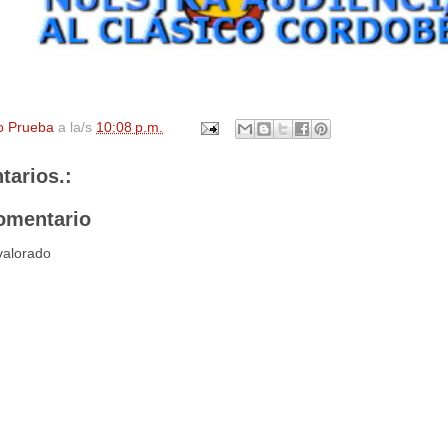
o Prueba
a la/s
10:08 p.m.
tarios.:
omentario
valorado