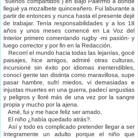
“sueños compartidos”) en Bajo Palermo a donde
llegué ya mozalbete quinceañero. Fui laburante a
partir de entonces y nunca hasta el presente dejé
de trabajar. Tenía responsabilidades y a los 18
años y unos meses comencé en La Voz del
Interior primero comentando rugby -mi pasión- y
luego corrector y por fin en la Redacción.
Recorrí el mundo hacia todas las lejanías, gocé
paisajes, hice amigos, admiré otras culturas,
incursioné sin éxito por idiomas inentendibles,
conocí gente tan distinta como maravillosa, supe
pasar hambre, sufrí miedos, vi demasiadas e
injustas muertes en una guerra, padecí angustias
y peligros y lloré más de una vez por la sangre
propia y mucho por la ajena.
Amé, fui y me hace feliz ser amado.
El niño ¿había quedado atrás?.
Así y todo es complicado pretender llegar a ser
íntegramente un adulto porque el niño que