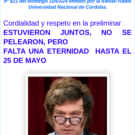
nº 821 del domingo 10/03/24 emitido por la AM580 Radio
Universidad Nacional de Córdoba.
Cordialidad y respeto en la preliminar
ESTUVIERON JUNTOS, NO SE
PELEARON, PERO
FALTA UNA ETERNIDAD HASTA EL
25 DE MAYO