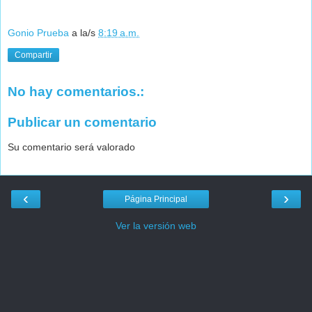
Gonio Prueba
a la/s
8:19 a.m.
Compartir
No hay comentarios.:
Publicar un comentario
Su comentario será valorado
‹
›
Página Principal
Ver la versión web