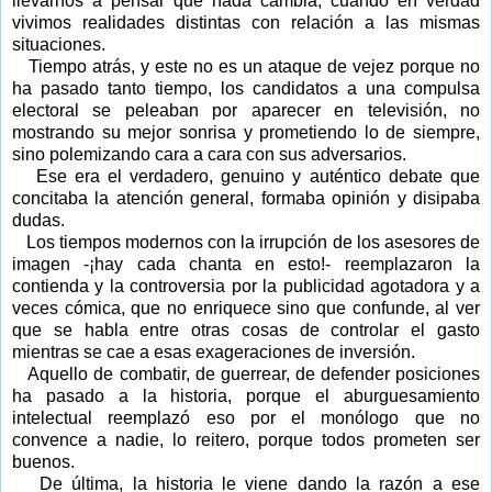
llevarnos a pensar que nada cambia, cuando en verdad
vivimos realidades distintas con relación a las mismas
situaciones.
Tiempo atrás, y este no es un ataque de vejez porque no
ha pasado tanto tiempo, los candidatos a una compulsa
electoral se peleaban por aparecer en televisión, no
mostrando su mejor sonrisa y prometiendo lo de siempre,
sino polemizando cara a cara con sus adversarios.
Ese era el verdadero, genuino y auténtico debate que
concitaba la atención general, formaba opinión y disipaba
dudas.
Los tiempos modernos con la irrupción de los asesores de
imagen -¡hay cada chanta en esto!- reemplazaron la
contienda y la controversia por la publicidad agotadora y a
veces cómica, que no enriquece sino que confunde, al ver
que se habla entre otras cosas de controlar el gasto
mientras se cae a esas exageraciones de inversión.
Aquello de combatir, de guerrear, de defender posiciones
ha pasado a la historia, porque el aburguesamiento
intelectual reemplazó eso por el monólogo que no
convence a nadie, lo reitero, porque todos prometen ser
buenos.
De última, la historia le viene dando la razón a ese