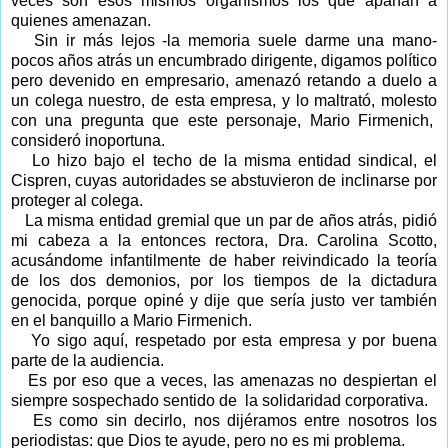
veces son esos mismos organismos los que apañan a
quienes amenazan.
Sin ir más lejos -la memoria suele darme una mano-
pocos años atrás un encumbrado dirigente, digamos político
pero devenido en empresario, amenazó retando a duelo a
un colega nuestro, de esta empresa, y lo maltrató, molesto
con una pregunta que este personaje, Mario Firmenich,
consideró inoportuna.
Lo hizo bajo el techo de la misma entidad sindical, el
Cispren, cuyas autoridades se abstuvieron de inclinarse por
proteger al colega.
La misma entidad gremial que un par de años atrás, pidió
mi cabeza a la entonces rectora, Dra. Carolina Scotto,
acusándome infantilmente de haber reivindicado la teoría
de los dos demonios, por los tiempos de la dictadura
genocida, porque opiné y dije que sería justo ver también
en el banquillo a Mario Firmenich.
Yo sigo aquí, respetado por esta empresa y por buena
parte de la audiencia.
Es por eso que a veces, las amenazas no despiertan el
siempre sospechado sentido de
la solidaridad corporativa.
Es como sin decirlo, nos dijéramos entre nosotros los
periodistas: que Dios te ayude, pero no es mi problema.