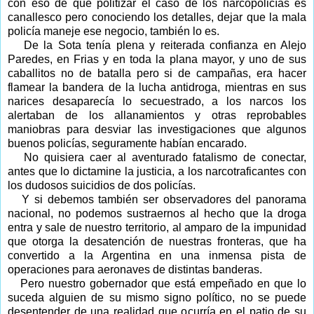
con eso de que politizar el caso de los narcopolicías es
canallesco pero conociendo los detalles, dejar que la mala
policía maneje ese negocio, también lo es.
De la Sota tenía plena y reiterada confianza en Alejo
Paredes, en Frias y en toda la plana mayor, y uno de sus
caballitos no de batalla pero si de campañas, era hacer
flamear la bandera de la lucha antidroga, mientras en sus
narices desaparecía lo secuestrado, a los narcos los
alertaban de los allanamientos y otras reprobables
maniobras para desviar las investigaciones que algunos
buenos policías, seguramente habían encarado.
No quisiera caer al aventurado fatalismo de conectar,
antes que lo dictamine la justicia, a los narcotraficantes con
los dudosos suicidios de dos policías.
Y si debemos también ser observadores del panorama
nacional, no podemos sustraernos al hecho que la droga
entra y sale de nuestro territorio, al amparo de la impunidad
que otorga la desatención de nuestras fronteras, que ha
convertido a la Argentina en una inmensa pista de
operaciones para aeronaves de distintas banderas.
Pero nuestro gobernador que está empeñado en que lo
suceda alguien de su mismo signo político, no se puede
desentender de una realidad que ocurría en el patio de su