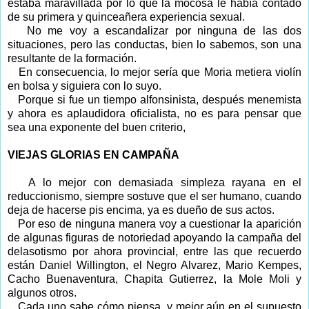
estaba maravillada por lo que la mocosa le había contado
de su primera y quinceañera experiencia sexual.
No me voy a escandalizar por ninguna de las dos
situaciones, pero las conductas, bien lo sabemos, son una
resultante de la formación.
En consecuencia, lo mejor sería que Moria metiera violín
en bolsa y siguiera con lo suyo.
Porque si fue un tiempo alfonsinista, después menemista
y ahora es aplaudidora oficialista, no es para pensar que
sea una exponente del buen criterio,
VIEJAS GLORIAS EN CAMPAÑA
A lo mejor con demasiada simpleza rayana en el
reduccionismo, siempre sostuve que el ser humano, cuando
deja de hacerse pis encima, ya es dueño de sus actos.
Por eso de ninguna manera voy a cuestionar la aparición
de algunas figuras de notoriedad apoyando la campaña del
delasotismo por ahora provincial, entre las que recuerdo
están Daniel Willington, el Negro Alvarez, Mario Kempes,
Cacho Buenaventura, Chapita Gutierrez, la Mole Moli y
algunos otros.
Cada uno sabe cómo piensa, y mejor aún en el supuesto