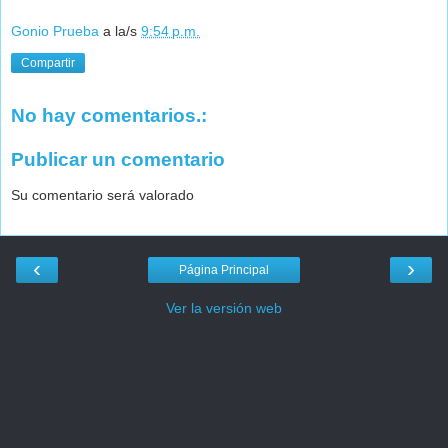
Gonio Prueba
a la/s
9:54 p.m.
Compartir
No hay comentarios.:
Publicar un comentario
Su comentario será valorado
‹
›
Página Principal
Ver la versión web