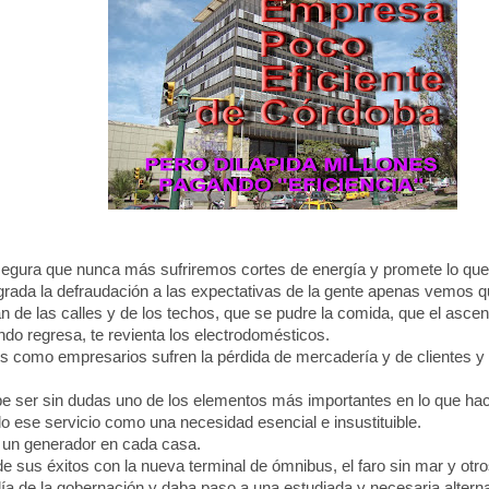
gura que nunca más sufriremos cortes de energía y promete lo que
grada la defraudación a las expectativas de la gente apenas vemos qu
n de las calles y de los techos, que se pudre la comida, que el asce
o regresa, te revienta los electrodomésticos.
como empresarios sufren la pérdida de mercadería y de clientes y
e ser sin dudas uno de los elementos más importantes en lo que hace
o ese servicio como una necesidad esencial e insustituible.
 un generador en cada casa.
us éxitos con la nueva terminal de ómnibus, el faro sin mar y otro
día de la gobernación y daba paso a una estudiada y necesaria alter