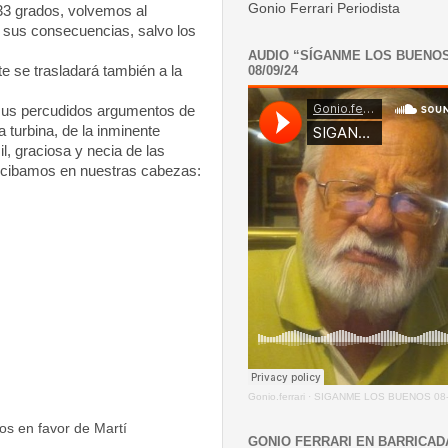
Gonio Ferrari Periodista
33 grados, volvemos al
n sus consecuencias, salvo los
AUDIO “SÍGANME LOS BUENO
08/09/24
te se trasladará también a
la
 sus percudidos argumentos de
a turbina, de la inminente
l, graciosa y necia de las
recibamos en nuestras cabezas:
Gonio.ferrari
·
SIGANME LOS BUENOS 08-
cos en favor de Martí
GONIO FERRARI EN BARRICAD