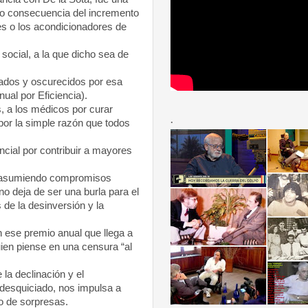
mo consecuencia del incremento
es o los acondicionadores de
ocial, a la que dicho sea de
ados y oscurecidos por esa
ual por Eficiencia).
, a los médicos por curar
.
or la simple razón que todos
ncial por contribuir a mayores
y asumiendo compromisos
no deja de ser una burla para el
de la desinversión y la
 ese premio anual que llega a
ien piense en una censura “al
la declinación y el
desquiciado, nos impulsa a
o de sorpresas.