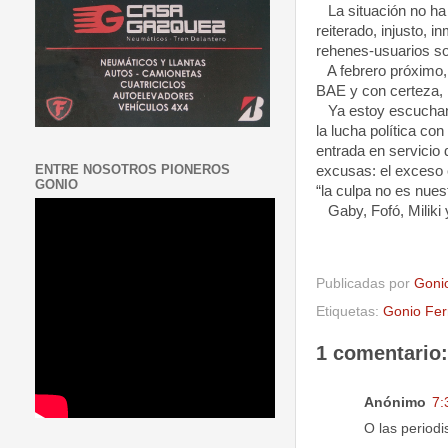
La situación no ha 
reiterado, injusto,
rehenes-usuarios so
A febrero próximo, 
BAE
y con certeza, 
Ya estoy escuchando
la lucha política con
entrada en servicio 
ENTRE NOSOTROS PIONEROS
excusas: el exceso 
GONIO
“la culpa no es nues
Gaby, Fofó, Miliki 
Publicadas por
Goni
Etiquetas:
Gonio Fer
1 comentario:
Anónimo
7:
O las periodi