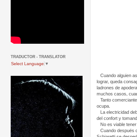
TRADUCTOR - TRANSLATOR
Select Language
▼
Cuando alguien ase
lograr, queda consa
ladrones de apodera
muchos casos, cuand
Tanto comerciantes 
ocupa.
La electricidad deb
del confort y tomand
No es viable tener
Cuando después de s
Schiaretti se despe