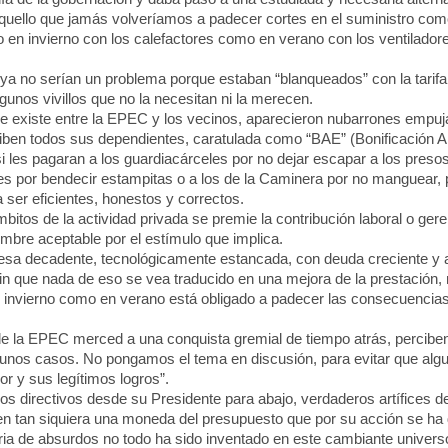
uello que jamás volveríamos a padecer cortes en el suministro co
o en invierno con los calefactores como en verano con los ventilador
no serían un problema porque estaban “blanqueados” con la tarifa s
gunos vivillos que no la necesitan ni la merecen.
e existe entre
la EPEC
y los vecinos, aparecieron nubarrones empuj
ciben todos sus dependientes, caratulada como “BAE” (Bonificación An
les pagaran a los guardiacárceles por no dejar escapar a los presos
les por bendecir estampitas o a los de
la Caminera
por no manguear, p
ser eficientes, honestos y correctos.
os de la actividad privada se premie la contribución laboral o gere
mbre aceptable por el estímulo que implica.
a decadente, tecnológicamente estancada, con deuda creciente 
 sin que nada de eso se vea traducido en una mejora de la prestación, 
n invierno como en verano está obligado a padecer las consecuencias 
de
la EPEC
merced a una conquista gremial de tiempo atrás, perciben
gunos casos. No pongamos el tema en discusión, para evitar que algu
r y sus legítimos logros”.
os directivos desde su Presidente para abajo, verdaderos artífices de 
n tan siquiera una moneda del presupuesto que por su acción se ha 
ia de absurdos no todo ha sido inventado en este cambiante univers