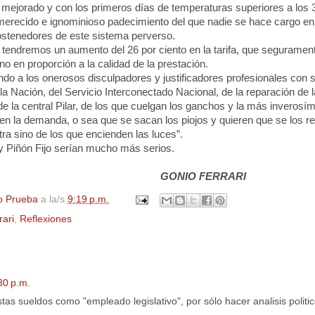
mejorado y con los primeros días de temperaturas superiores a los 
 inmerecido e ignominioso padecimiento del que nadie se hace cargo e
stenedores de este sistema perverso.
tendremos un aumento del 26 por ciento en la tarifa, que seguramen
no en proporción a la calidad de la prestación.
 a los onerosos disculpadores y justificadores profesionales con
la Nación
, del Servicio Interconectado Nacional, de la reparación de l
de la central Pilar, de los que cuelgan los ganchos y la más inverosími
en la demanda, o sea que se sacan los piojos y quieren que se los 
tra sino de los que encienden las luces”.
y Piñón Fijo serían mucho más serios.
GONIO FERRARI
o Prueba
a la/s
9:19 p.m.
rari
,
Reflexiones
30 p.m.
stas sueldos como "empleado legislativo", por sólo hacer analisis politi