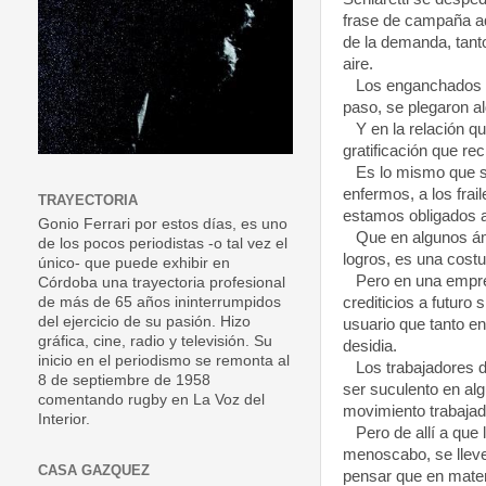
frase de campaña aq
de la demanda, tant
aire.
Los enganchados ya 
paso, se plegaron al
Y en la relación qu
gratificación que re
Es lo mismo que si 
enfermos, a los frai
TRAYECTORIA
estamos obligados a 
Gonio Ferrari por estos días, es uno
Que en algunos ámbit
de los pocos periodistas -o tal vez el
logros, es una costu
único- que puede exhibir en
Pero en una empres
Córdoba una trayectoria profesional
crediticios a futuro
de más de 65 años ininterrumpidos
del ejercicio de su pasión. Hizo
usuario que tanto e
gráfica, cine, radio y televisión. Su
desidia.
inicio en el periodismo se remonta al
Los trabajadores 
8 de septiembre de 1958
ser suculento en al
comentando rugby en La Voz del
movimiento trabajado
Interior.
Pero de allí a que l
menoscabo, se lleve
CASA GAZQUEZ
pensar que en mater