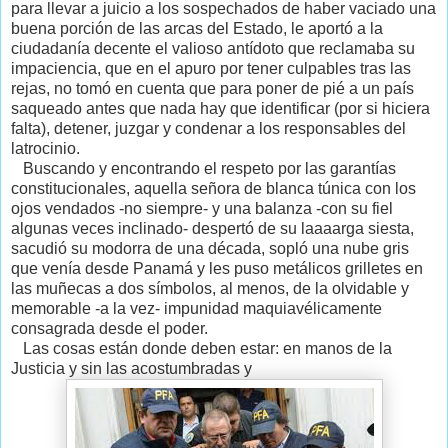
para llevar a juicio a los sospechados de haber vaciado una
buena porción de las arcas del Estado, le aportó a la
ciudadanía decente el valioso antídoto que reclamaba su
impaciencia, que en el apuro por tener culpables tras las
rejas, no tomó en cuenta que para poner de pié a un país
saqueado antes que nada hay que identificar (por si hiciera
falta), detener, juzgar y condenar a los responsables del
latrocinio.
Buscando y encontrando el respeto por las garantías
constitucionales, aquella señora de blanca túnica con los
ojos vendados -no siempre- y una balanza -con su fiel
algunas veces inclinado- despertó de su laaaarga siesta,
sacudió su modorra de una década, sopló una nube gris
que venía desde Panamá y les puso metálicos grilletes en
las muñecas a dos símbolos, al menos, de la olvidable y
memorable -a la vez- impunidad maquiavélicamente
consagrada desde el poder.
Las cosas están donde deben estar: en manos de la
Justicia y sin las acostumbradas y