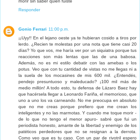
morir sin saber quien fuiste
Responder
Gonio Ferrari
11:00 p.m.
¡¡Uyy!! En el lejano oeste ya te hubieran cosido a tiros por
lerdo. ¿Recien te molestas por una nota que tiene casi 20
días? Yo que vos, me haría ver por un siquiatra porque tus
reacciones son más lentas que las de una babosa.
Además, no es mi estilo debatir con las amebas o los
potus. Veo que con tu cantidad de vistas no me llegas ni a
la suela de los mocasines de mis 600 mil. ¿Entendés,
pendejo presuntuoso y maleducado? ¡100 mil más de
medio millón! A todo esto, tu defensa de Lázaro Baez hay
que hacérsela llegar a Leonardo Fariña, el memorioso, que
uno a uno los va carneando. No me preocupa en absoluto
que no me creas porque prefiero que me crean los
inteligentes y no las marmotas. Y cuando me toque morir -
de lo que no tengo el menor apuro- sabré que fui un
periodista honesto, amante de la libertad y enemigo de los
patéticos perdedores que no se resignan a la derrota.
Como veo que es tu caso. Con un par de rivotril espero