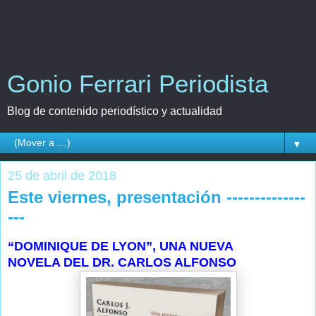
Gonio Ferrari Periodista
Blog de contenido periodístico y actualidad
▼
25 de abril de 2018
Este viernes, presentación --------------
---
“DOMINIQUE DE LYON”, UNA NUEVA
NOVELA DEL DR. CARLOS ALFONSO