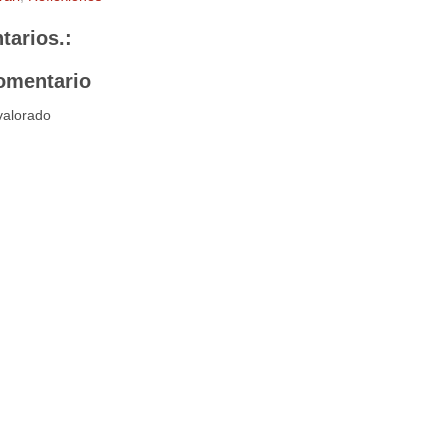
tarios.:
omentario
valorado