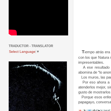
TRADUCTOR - TRANSLATOR
T
Select Language
▼
empo atrás era 
i
con los que Natura 
impresentables.
A ese resultado
abomina de “lo anor
Los muros, las pan
Por eso ahora a l
atenderlos mejor, s
gusto de mostrarlos
Porque esos enfe
papagayo, conversan