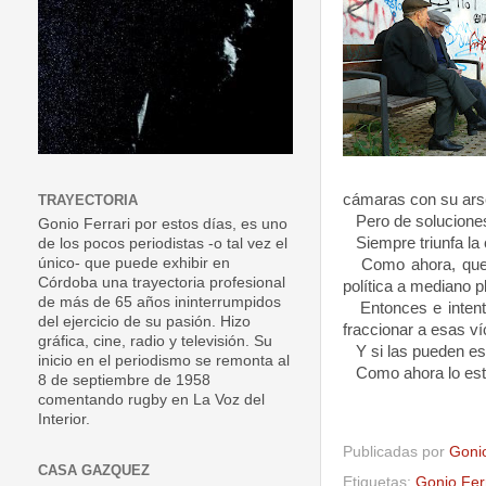
cámaras con su ars
TRAYECTORIA
Pero de soluciones
Gonio Ferrari por estos días, es uno
Siempre triunfa la
de los pocos periodistas -o tal vez el
único- que puede exhibir en
Como ahora, que 
Córdoba una trayectoria profesional
política a mediano p
de más de 65 años ininterrumpidos
Entonces e inten
del ejercicio de su pasión. Hizo
fraccionar a esas v
gráfica, cine, radio y televisión. Su
Y si las pueden es
inicio en el periodismo se remonta al
Como ahora lo est
8 de septiembre de 1958
comentando rugby en La Voz del
Interior.
Publicadas por
Goni
CASA GAZQUEZ
Etiquetas:
Gonio Fer