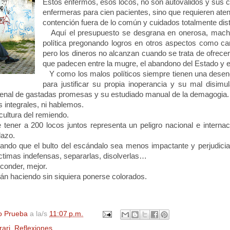
Estos enfermos, esos locos, no son autoválidos y sus 
enfermeras para cien pacientes, sino que requieren aten
contención fuera de lo común y cuidados totalmente dis
Aquí el presupuesto se desgrana en onerosa, macha
política pregonando logros en otros aspectos como ca
pero los dineros no alcanzan cuando se trata de ofrecer
que padecen entre la mugre, el abandono del Estado y el
Y como los malos políticos siempre tienen una dese
para justificar su propia inoperancia y su mal disimul
enal de gastadas promesas y su estudiado manual de la demagogia.
 integrales, ni hablemos.
 cultura del remiendo.
tener a 200 locos juntos representa un peligro nacional e internaci
lazo.
tando que el bulto del escándalo sea menos impactante y perjudicia
íctimas indefensas, separarlas, disolverlas…
conder, mejor.
án haciendo sin siquiera ponerse colorados.
o Prueba
a la/s
11:07 p.m.
rari
,
Reflexiones