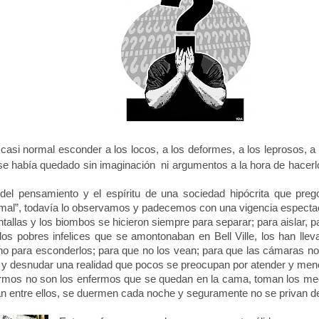
casi normal esconder a los locos, a los deformes, a los leprosos, 
se había quedado sin imaginación
ni argumentos a la hora de hacerl
 del pensamiento y el espíritu de una sociedad hipócrita que pre
mal”, todavía lo observamos y padecemos con una vigencia espectac
tallas y los biombos se hicieron siempre para separar; para aislar, 
os pobres infelices que se amontonaban en Bell Ville, los han llev
ino para esconderlos; para que no los vean; para que las cámaras no 
 y desnudar una realidad que pocos se preocupan por atender y men
rmos no son los enfermos que se quedan en la cama, toman los medi
 entre ellos, se duermen cada noche y seguramente no se privan de