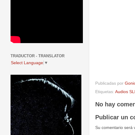
TRADUCTOR - TRANSLATOR
Select Language
▼
Publicadas por
Goni
Etiquetas:
Audios SL
No hay comen
Publicar un c
Su comentario será 