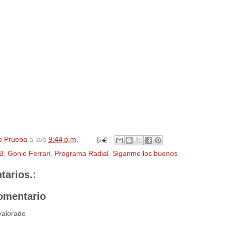
o Prueba
a la/s
9:44 p.m.
B
,
Gonio Ferrari
,
Programa Radial
,
Siganme los buenos
tarios.:
omentario
valorado