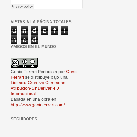
VISTAS A LA PÁGINA TOTALES
u
n
d
e
f
i
n
e
d
AMIGOS EN EL MUNDO
Gonio Ferrari Periodista
por
Gonio
Ferrari
se distribuye bajo una
Licencia Creative Commons
Atribución-SinDerivar 4.0
Internacional
.
Basada en una obra en
http://www.gonioferrari.com/
.
SEGUIDORES