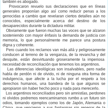
también es abogado.
Provocaron revuelo sus declaraciones que en líneas
generales proponían algo así como reducir penas a los
genocidas a cambio que revelaran ciertos detalles aún no
conocidos, especialmente acerca del destino de los
desaparecidos durante la dictadura militar.
Obviamente que fueron muchas las voces que se alzaron
sosteniendo con mayor énfasis la demanda de justicia con
memoria, lo que personalmente me parece una postura
digna y coherente.
Pero cuando los reclamos van más allá y peligrosamente
conducen al terreno de la venganza, de la revancha y del
desquite, están desvirtuando groseramente la imperiosa
necesidad de reconciliación que tenemos los argentinos.
Las diferencias ideológicas son insalvables, pero nadie
habla de perdón ni de olvido, ni de ninguna otra forma de
indulgencia, que afecte a la lucha por el respeto a los
derechos humanos, una bandera de la que algunos se
apropiaron sin haber hecho poco y nada para merecerlo.
Los argentinos reconciliados pero sin amnistías, perdones
ni olvidos podremos reencaminarnos rumbo a un futuro sin
odios, tomando ejemplos como los de Japón, Alemania o
China, que vencieron a sus fantasmas sin renegar de la