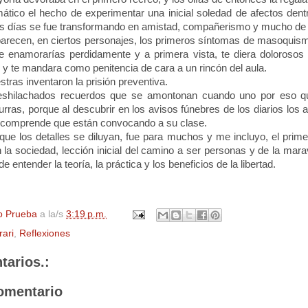
mático el hecho de experimentar una inicial soledad de afectos dent
os días se fue transformando en amistad, compañerismo y mucho de 
recen, en ciertos personajes, los primeros síntomas de masoquismo
te enamorarías perdidamente y a primera vista, te diera dolorosos t
 y te mandara como penitencia de cara a un rincón del aula.
ras inventaron la prisión preventiva.
shilachados recuerdos que se amontonan cuando uno por eso que 
urras, porque al descubrir en los avisos fúnebres de los diarios lo
 comprende que están convocando a su clase.
que los detalles se diluyan, fue para muchos y me incluyo, el prime
 la sociedad, lección inicial del camino a ser personas y de la mara
 entender la teoría, la práctica y los beneficios de la libertad.
o Prueba
a la/s
3:19 p.m.
rari
,
Reflexiones
tarios.:
omentario