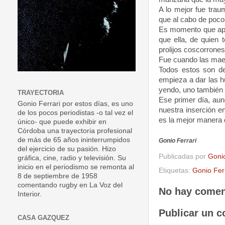
A lo mejor fue trau
que al cabo de poc
Es momento que apa
que ella, de quien 
prolijos coscorrones
Fue cuando las maest
Todos estos son de
empieza a dar las h
yendo, uno también
TRAYECTORIA
Ese primer día, aun
Gonio Ferrari por estos días, es uno
nuestra inserción en
de los pocos periodistas -o tal vez el
es la mejor manera de
único- que puede exhibir en
Córdoba una trayectoria profesional
de más de 65 años ininterrumpidos
Gonio Ferrari
del ejercicio de su pasión. Hizo
Publicadas por
Goni
gráfica, cine, radio y televisión. Su
inicio en el periodismo se remonta al
Etiquetas:
Gonio Fer
8 de septiembre de 1958
comentando rugby en La Voz del
No hay comen
Interior.
Publicar un c
CASA GAZQUEZ