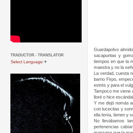
Guardapolvo almidon
TRADUCTOR - TRANSLATOR
sacapuntas y goma 
tiempos en que la m
Select Language
▼
maestra y no la seño
La verdad, cuesta r
barrio Firpo, empec
estrés y para el vul
Tampoco me viene a 
lloré o hice escánda
Y me dejó nomás ant
con lucecitas y son
ella tenía, tienen y
No llevábamos lanc
pertenencias cabían
manzana que la mayo