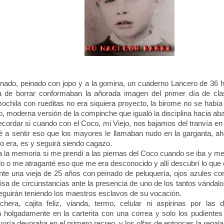
ado, peinado con jopo y a la gomina, un cuaderno Lancero de 36 ho
de borrar conformaban la añorada imagen del primer día de clas
ochila con rueditas no era siquiera proyecto, la birome no se había
, moderna versión de la compinche que igualó la disciplina hacia aba
ecordar si cuando con el Coco, mi Viejo, nos bajamos del tranvía en 
é a sentir eso que los mayores le llamaban nudo en la garganta, ah
go era, es y seguirá siendo cagazo.
la memoria si me prendí a las piernas del Coco cuando se iba y me
lo o me atraganté eso que me era desconocido y allí descubrí lo que 
e una vieja de 25 años con peinado de peluquería, ojos azules con
risa de circunstancias ante la presencia de uno de los tantos vándal
 seguirán teniendo los maestros esclavos de su vocación.
hera, cajita feliz, vianda, termo, celular ni aspirinas por las
 holgadamente en la carterita con una correa y solo los pudientes 
ría devoraba en el primero recreo, y los olfas de entonces la regala