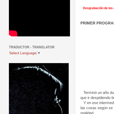
Desgrabación de los 
PRIMER PROGRA
TRADUCTOR - TRANSLATOR
Select Language
▼
Terminó un año du
que ir despidiendo ti
Y en ese intermedi
las cosas según se l
realidad.