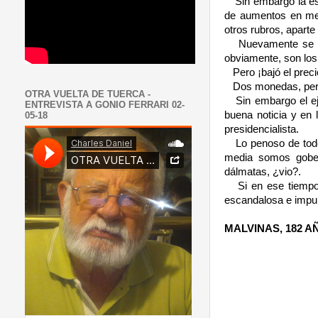
Sin embargo la e
de aumentos en merc
otros rubros, apart
Nuevamente se a
obviamente, son los
Pero ¡bajó el preci
Dos monedas, pero
OTRA VUELTA DE TUERCA -
Sin embargo el e
ENTREVISTA A GONIO FERRARI 02-
buena noticia y en
05-18
presidencialista.
Lo penoso de tod
media somos gober
dálmatas, ¿vio?.
Si en ese tiempo
escandalosa e impun
MALVINAS, 182 A