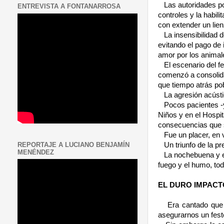
Las autoridades p
ENTREVISTA A FONTANARROSA
controles y la habil
con extender un lien
La insensibilidad 
evitando el pago de 
amor por los animal
El escenario del f
comenzó a consolida
que tiempo atrás po
La agresión acúst
Pocos pacientes -y
Niños y en el Hospit
consecuencias que so
Fue un placer, en 
REPORTAJE A LUCIANO BENJAMÍN
Un triunfo de la p
MENÉNDEZ
La nochebuena y el
fuego y el humo, to
EL DURO IMPACT
Era cantado que 
asegurarnos un fest