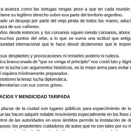
ca avanza como las tortugas rengas pese a que en cada reunión in
lame su legítimo derecho sobre esa parte del territorio argentino.
do un despojo por parte del viejo pirata de todos los mares, adu
aza de sus cañones.
os desde entonces y los corsarios siguen siendo corsarios, ahora 
uchos puntos del orbe, a lo que se suma una actitud que antigu
unidad internacional que le hace desoir dictámenes que le impone
sus desplantes y provocaciones ni restarles poderío ni rudeza.
ílica bravuconada de “que se venga el principito” nos costó luto y lág
en la lucha con argumentos históricos, es la mejor arma para evitar 
i siquiera mínimamente preparados.
iotismo la tenaz lucha diplomática.
derrotarían con sus zorros grises.
PACIOS Y MENDICIDAD TARIFADA
s plazas de la ciudad son lugares públicos para esparcimiento de l
ue las hacen adquirir notable movimiento especialmente en los fines
ntrol de las autoridades en esos ámbitos permite la instalación de d
aseos: los prepotentes cuidadores de autos que no son tales por su m