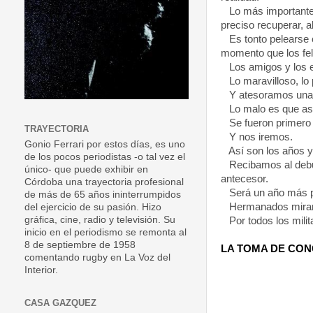
Lo más importante 
preciso recuperar, a
Es tonto pelearse 
momento que los fel
Los amigos y los e
Lo maravilloso, lo 
Y atesoramos una 
Lo malo es que as
Se fueron primero 
TRAYECTORIA
Y nos iremos.
Gonio Ferrari por estos días, es uno
Así son los años y 
de los pocos periodistas -o tal vez el
Recibamos al debu
único- que puede exhibir en
antecesor.
Córdoba una trayectoria profesional
Será un año más p
de más de 65 años ininterrumpidos
Hermanados miran
del ejercicio de su pasión. Hizo
gráfica, cine, radio y televisión. Su
Por todos los milit
inicio en el periodismo se remonta al
8 de septiembre de 1958
LA TOMA DE
CONC
comentando rugby en La Voz del
Interior.
CASA GAZQUEZ