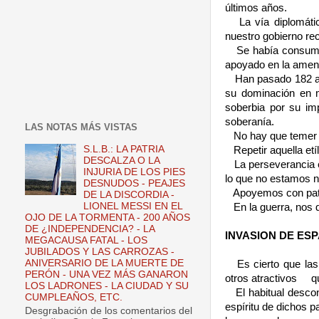
últimos años.
La vía diplomáti
nuestro gobierno rec
Se había consuma
apoyado en la amen
Han pasado 182 añ
su dominación en m
soberbia por su imp
soberanía.
LAS NOTAS MÁS VISTAS
No hay que temer 
S.L.B.: LA PATRIA
Repetir aquella et
DESCALZA O LA
La perseverancia 
INJURIA DE LOS PIES
lo que no estamos n
DESNUDOS - PEAJES
Apoyemos con patr
DE LA DISCORDIA -
LIONEL MESSI EN EL
En la guerra, nos 
OJO DE LA TORMENTA - 200 AÑOS
DE ¿INDEPENDENCIA? - LA
INVASION DE ES
MEGACAUSA FATAL - LOS
JUBILADOS Y LAS CARROZAS -
ANIVERSARIO DE LA MUERTE DE
Es cierto que la
PERÓN - UNA VEZ MÁS GANARON
otros atractivos
q
LOS LADRONES - LA CIUDAD Y SU
El habitual desco
CUMPLEAÑOS, ETC.
espíritu de dichos p
Desgrabación de los comentarios del