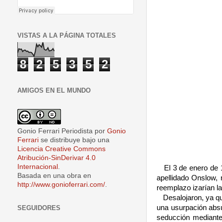
VISTAS A LA PÁGINA TOTALES
8
2
5
3
5
2
AMIGOS EN EL MUNDO
Gonio Ferrari Periodista
por
Gonio
Ferrari
se distribuye bajo una
Licencia Creative Commons
Atribución-SinDerivar 4.0
Internacional
.
El 3 de enero de 1
Basada en una obra en
apellidado Onslow, 
http://www.gonioferrari.com/
.
reemplazo izarían la
Desalojaron, ya q
una usurpación absu
SEGUIDORES
seducción mediante