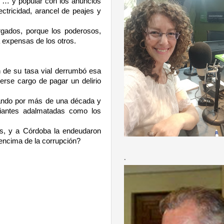
 … y popular con los anuncios
ctricidad, arancel de peajes y
rgados, porque los poderosos,
 expensas de los otros.
ón de su tasa vial derrumbó esa
rse cargo de pagar un delirio
uando por más de una década y
riantes adalmatadas como los
des, y a Córdoba la endeudaron
encima de la corrupción?
.