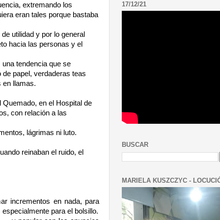
17/12/21
uencia, extremando los
quiera eran tales porque bastaba
e utilidad y por lo general
eto hacia las personas y el
s, una tendencia que se
 de papel, verdaderas teas
 en llamas.
el Quemado, en el Hospital de
os, con relación a las
mentos, lágrimas ni luto.
BUSCAR
uando reinaban el ruido, el
MARIELA KUSZCZYC - LOCUCI
rmar incrementos en nada, para
specialmente para el bolsillo.