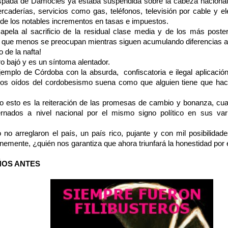
spada de Damocles ya estaba suspendida sobre la cabeza nacional
aderías, servicios como gas, teléfonos, televisión por cable y ele
e de los notables incrementos en tasas e impuestos.
pela al sacrificio de la residual clase media y de los más poste
 que menos se preocupan mientras siguen acumulando diferencias a
o de la nafta!
 bajó y es un síntoma alentador.
jemplo de Córdoba con la absurda,
confiscatoria e ilegal aplicaci
 los oídos del cordobesismo suena como que alguien tiene que hace
o esto es la reiteración de las promesas de cambio y bonanza, c
nados a nivel nacional por el mismo signo político en sus va
 no arreglaron el país, un país rico, pujante y con mil posibilida
emente, ¿quién nos garantiza que ahora triunfará la honestidad por 
ÑOS ANTES