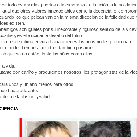
de todo es abrir las puertas a la esperanza, a la unión, a la solidari
l igual que otros valores innegociables como la decencia, el compromi
cuando los que pelean van en la misma dirección de la felicidad que 
ices existen.
nemigos son iguales por su inexorable y riguroso sentido de la vicev
positivo, es el alucinante desafío del futuro.
secreta e íntima envidia hacia quienes los años no les preocupan.
í como los tiempos, nosotros también pasamos.
los que ya no están, tanto los años como ellos.
la vida.
tante con cariño y procuremos nosotros, los protagonistas de la vid
ara unos y un año menos para otros.
do hacia adelante.
antes de la ilusión, ¡Salud!
IENCIA