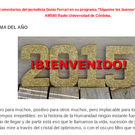
comentarios del periodista Gonio Ferrari en su programa “Síganme los buenos”
AM580 Radio Universidad de Córdoba.
MA DEL AÑO
ro para muchos, positivo para otros muchos, pero implacable para t
empos irrepetibles: en la historia de la Humanidad ningún instante fue 
o de llegar y de partir está eso que le llamamos la vida, sucesión de
as mire a través del cristal del optimismo, o con el oscuro filtro qu