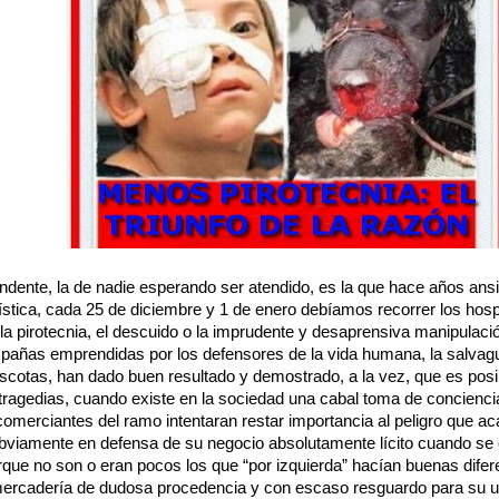
dente, la de nadie esperando ser atendido, es la que hace años ans
ística, cada 25 de diciembre y 1 de enero debíamos recorrer los hosp
 la pirotecnia, el descuido o la imprudente y desaprensiva manipulac
pañas emprendidas por los defensores de la vida humana, la salvagu
scotas, han dado buen resultado y demostrado, a la vez, que es posib
tragedias, cuando existe en la sociedad una cabal toma de concienci
comerciantes del ramo intentaran restar importancia al peligro que ac
 obviamente en defensa de su negocio absolutamente lícito cuando se 
que no son o eran pocos los que “por izquierda” hacían buenas difere
 mercadería de dudosa procedencia y con escaso resguardo para su u