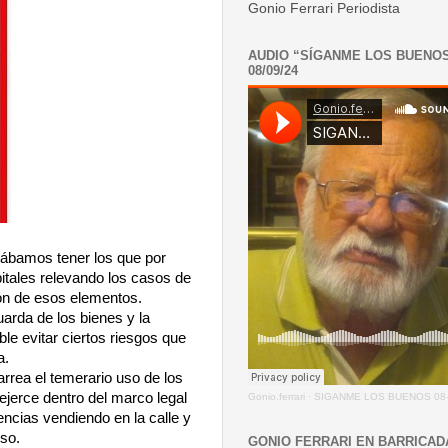
Gonio Ferrari Periodista
AUDIO “SÍGANME LOS BUENO
08/09/24
iábamos tener los que por
itales relevando los casos de
ión de esos elementos.
arda de los bienes y la
le evitar ciertos riesgos que
a.
arrea el temerario uso de los
ejerce dentro del marco legal
Gonio.ferrari
·
SIGANME LOS BUENOS 08-
ncias vendiendo en la calle y
so.
GONIO FERRARI EN BARRICAD