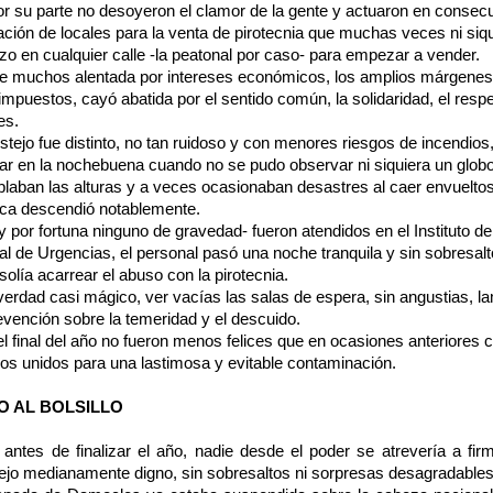
or su parte no desoyeron el clamor de la gente y actuaron en consec
itación de locales para la venta de pirotecnia que muchas veces ni si
zo en cualquier calle -la peatonal por caso- para empezar a vender.
de muchos alentada por intereses económicos, los amplios márgenes d
impuestos, cayó abatida por el sentido común, la solidaridad, el resp
es.
estejo fue distinto, no tan ruidoso y con menores riesgos de incendio
r en la nochebuena cuando no se pudo observar ni siquiera un globo
blaban las alturas y a veces ocasionaban desastres al caer envueltos
ica descendió notablemente.
 por fortuna ninguno de gravedad- fueron atendidos en el Instituto d
al de Urgencias, el personal pasó una noche tranquila y sin sobresalt
lía acarrear el abuso con la pirotecnia.
verdad casi mágico, ver vacías las salas de espera, sin angustias, la
revención sobre la temeridad y el descuido.
 final del año no fueron menos felices que en ocasiones anteriores c
dos unidos para una lastimosa y evitable contaminación.
O AL BOLSILLO
antes de finalizar el año, nadie desde el poder se atrevería a fi
ejo medianamente digno, sin sobresaltos ni sorpresas desagradables e