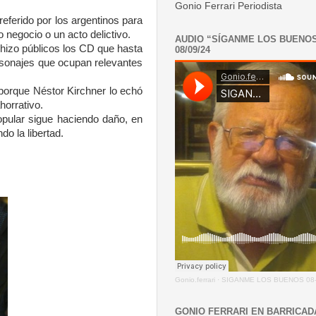
Gonio Ferrari Periodista
ferido por los argentinos para
o negocio o un acto delictivo.
AUDIO “SÍGANME LOS BUENO
n hizo públicos los CD que hasta
08/09/24
ersonajes que ocupan relevantes
l porque Néstor Kirchner lo echó
horrativo.
popular sigue haciendo daño, en
o la libertad.
Gonio.ferrari
·
SIGANME LOS BUENOS 08-
GONIO FERRARI EN BARRICAD