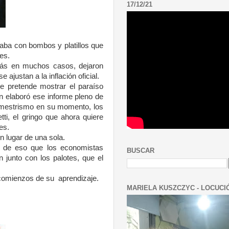
17/12/21
aba con bombos y platillos que
es.
 más en muchos casos, dejaron
ajustan a la inflación oficial.
e pretende mostrar el paraíso
en elaboró ese informe pleno de
l mestrismo en su momento, los
ti, el gringo que ahora quiere
es.
n lugar de una sola.
, de eso que los economistas
BUSCAR
junto con los palotes, que el
 comienzos de su
aprendizaje.
MARIELA KUSZCZYC - LOCUCI