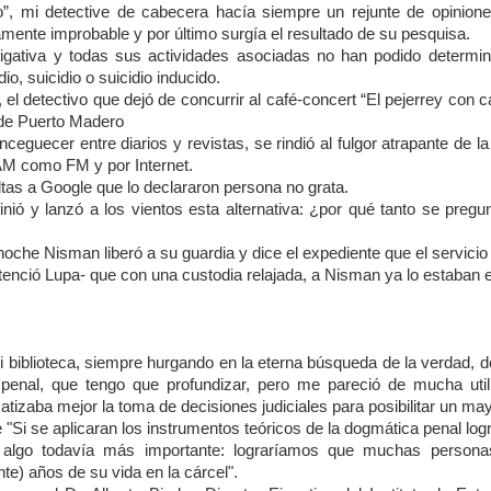
o”, mi detective de cabecera hacía siempre un rejunte de opinion
ulamente improbable y por último surgía el resultado de su pesquisa.
tigativa y todas sus actividades asociadas no han podido determ
io, suicidio o suicidio inducido.
, el detectivo que dejó de concurrir al café-concert “El pejerrey con
 de Puerto Madero
ceguecer entre diarios y revistas, se rindió al fulgor atrapante de l
 AM como FM y por Internet.
tas a Google que lo declararon persona no grata.
nió y lanzó a los vientos esta alternativa: ¿por qué tanto se preg
 noche Nisman liberó a su guardia y dice el expediente que el servicio
enció Lupa- que con una custodia relajada, a Nisman ya lo estaban 
biblioteca, siempre hurgando en la eterna búsqueda de la verdad, d
penal, que tengo que profundizar, pero me pareció de mucha uti
tizaba mejor la toma de decisiones judiciales para posibilitar un may
e "Si se aplicaran los instrumentos teóricos de la dogmática penal logr
 y algo todavía más importante: lograríamos que muchas persona
te) años de su vida en la cárcel".