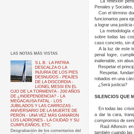
La reflexión pert
Penales y Sociales
,
Con el término dog
funcionarios para ej
a lograr una justicia 
La metodología e
sobre todas las cos
caso concreto, sin d
A la luz de este 
LAS NOTAS MÁS VISTAS
penal logre, cumpli
inalienable, sin abus
S.L.B.: LA PATRIA
Respetar el princip
DESCALZA O LA
INJURIA DE LOS PIES
Respetar, fundame
DESNUDOS - PEAJES
robados en una cárc
DE LA DISCORDIA -
¿Será justicia?
LIONEL MESSI EN EL
OJO DE LA TORMENTA - 200 AÑOS
DE ¿INDEPENDENCIA? - LA
SILENCIOS QUE 
MEGACAUSA FATAL - LOS
JUBILADOS Y LAS CARROZAS -
En todas las crisi
ANIVERSARIO DE LA MUERTE DE
a dar la cara, tra
PERÓN - UNA VEZ MÁS GANARON
LOS LADRONES - LA CIUDAD Y SU
compromiso de seri
CUMPLEAÑOS, ETC.
Raúl Alfonsín e
Desgrabación de los comentarios del
también cuando las 