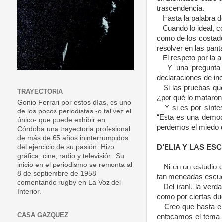
trascendencia.
Hasta la palabra d
Cuando lo ideal, c
como de los costados
resolver en las panta
El respeto por la
Y una pregunta 
declaraciones de ino
Si las pruebas que
TRAYECTORIA
¿por qué lo mataron,
Gonio Ferrari por estos días, es uno
Y si es por sínte
de los pocos periodistas -o tal vez el
“Esta es una democr
único- que puede exhibir en
perdemos el miedo o
Córdoba una trayectoria profesional
de más de 65 años ininterrumpidos
D’ELIA Y LAS E
del ejercicio de su pasión. Hizo
gráfica, cine, radio y televisión. Su
inicio en el periodismo se remonta al
Ni en un estudio 
8 de septiembre de 1958
tan meneadas escuch
comentando rugby en La Voz del
Del iraní, la verd
Interior.
como por ciertas du
Creo que hasta e
CASA GAZQUEZ
enfocamos el tema d