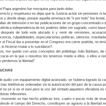
el Papa argentino fue mezquina para tanto dolor.
orrecto y respetuoso es dejar que la Justicia actúe sin presiones ni la
 y desde abajo, porque aquella amenaza de ”ir por todo” fue brutal, 
llas de televisión o en las publicaciones de un grupo concentrado o del
 auténtica independencia de los poderes debe ser sagrado, como base
después de todo este alocado ir y venir de versiones, acusacio
cencia, culpabilidades, especulaciones políticas, silencios, mandada
 el Fiscal iba a presentar en el Congreso era carne podrida, no tení
 lo hicieron matar o lo suicidaron?
sis, me quedo con unos conceptos del politólogo Julio Bárbaro, de 
acia en la que o nosotros les tenemos miedo a ellos, o ellos a n
 perdemos la libertad”.
SCUCHAS
de audio con equipamiento digital avanzado, se hubiera logrado la ca
as telefónicas ordenadas sin la autorización del juez de la causa po
ad no sé si es el iraní pero la voz del rentado piquetero oficialista es
dosas inflexiones.
l momento se han hecho públicas tres, cuatro o pocas más de esas
esde el campo del Derecho, constituyen un agravio a la libertad ind