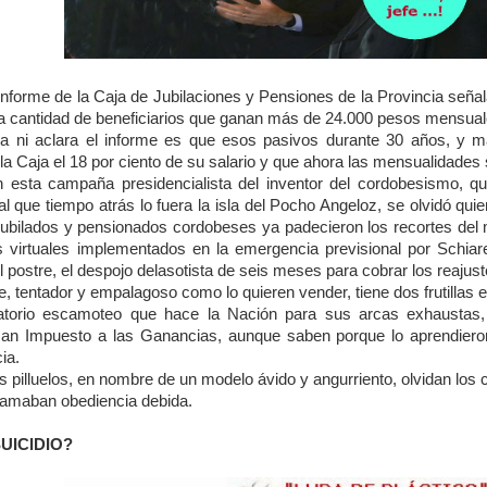
nforme de la Caja de Jubilaciones y Pensiones de la Provincia señal
la cantidad de beneficiarios que ganan más de 24.000 pesos mensual
ca ni aclara el informe es que esos pasivos durante 30 años, y
la Caja el 18 por ciento de su salario y que ahora las mensualidades se 
 esta campaña presidencialista del inventor del cordobesismo, qu
al que tiempo atrás lo fuera la isla del Pocho Angeloz, se olvidó qui
jubilados y pensionados cordobeses ya padecieron los recortes de
s virtuales implementados en la emergencia previsional por Schiaret
 del postre, el despojo delasotista de seis meses para cobrar los reajust
, tentador y empalagoso como lo quieren vender, tiene dos frutillas e
catorio escamoteo que hace la Nación para sus arcas exhaustas
man Impuesto a las Ganancias, aunque saben porque lo aprendieron 
ia.
s pilluelos, en nombre de un modelo ávido y angurriento, olvidan los
llamaban obediencia debida.
UICIDIO?