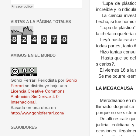
“Lupa de plástic
increíble y lo ridíc
La ciencia inves
hecho, si fue homicid
VISTAS A LA PÁGINA TOTALES
“Lupa de plástico”
la cheta coquetería
8
2
4
0
7
0
Leyó hasta casi en
todas partes, tanto
Hizo tantas consul
AMIGOS EN EL MUNDO
Hasta que se defi
sicarios?.
El viernes 16 a la
Se me ocurre -sent
Gonio Ferrari Periodista
por
Gonio
Ferrari
se distribuye bajo una
LA MEGACAUSA
Licencia Creative Commons
Atribución-SinDerivar 4.0
Merodeando en mi 
Internacional
.
llamado dogmática 
Basada en una obra en
porque no se sistema
http://www.gonioferrari.com/
.
De allí rescaté qu
judicial cotidiana
SEGUIDORES
ocasiones, ilegalmen