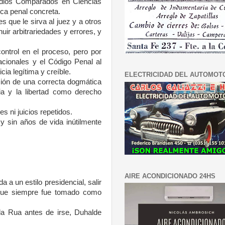
tudios Comparados en Ciencias
tica penal concreta.
s que le sirva al juez y a otros
ir arbitrariedades y errores, y
ontrol en el proceso, pero por
acionales y el Código Penal al
ia legítima y creíble.
ELECTRICIDAD DEL AUTOMOT
ación de una correcta dogmática
cia y la libertad como derecho
s ni juicios repetidos.
 y sin años de vida inútilmente
AIRE ACONDICIONADO 24HS
a a un estilo presidencial, salir
o que siempre fue tomado como
la Rua antes de irse, Duhalde