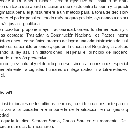
enece al Dr. Alberto Binder, Director Ejecutivo del
Instituto de Es
 en un texto que aborda el abismo que existe entre la teoría y la prác
mática penal el jurista refiere a un método para la toma de decisione
ercer el poder penal del modo más seguro posible, ayudando a disminu
más justa e igualitaria.
n cuestión propone mayor racionalidad, orden, fundamentación y c
as destaca: "Trasladar la Constitución Nacional, los Pactos Intern
istorsiones,
como única manera de lograr una administración de justic
texto es esperable entonces, que en la causa del Registro, la aplic
endo la ley así, sin distorsiones; respetar el principio de inocen
ar de la prisión preventiva.
io del juez natural y el debido proceso, sin crear comisiones especiale
ntalmente, la dignidad humana, sin ilegalidades ni arbitrariedades
el.
MATAN
s institucionales de los últimos tiempos, ha sido una constante parecid
nquilizar a la ciudadanía e imponerla de la situación, en un gest
edad.
n aquella fatídica Semana Santa, Carlos Saúl en su momento, De 
circunstancias lo impusieron.