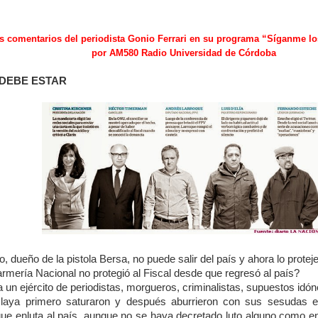
s comentarios del periodista Gonio Ferrari en su programa “Síganme lo
por AM580 Radio Universidad de Córdoba
DEBE ESTAR
 dueño de la pistola Bersa, no puede salir del país y ahora lo prote
rmería Nacional no protegió al Fiscal desde que regresó al país?
un ejército de periodistas, morgueros, criminalistas, supuestos idóne
laya primero saturaron y después aburrieron con sus sesudas e
ue enluta al país, aunque no se haya decretado luto alguno como 