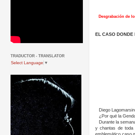
Desgrabación de lo
EL CASO DONDE 
TRADUCTOR - TRANSLATOR
Select Language
▼
Diego Lagomarsino,
¿Por qué la Genda
Durante la semana 
y chantas de toda 
emblemático caso q