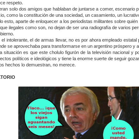
ce respeto.
ran solo dos amigos que hablaban de juntarse a comer, escenario pre
rcio, como la constitución de una sociedad, un casamiento, un lucrativ
do esto, aparte de enloquecer a los periodistas militantes sobre quié
s que ilegales como son, no dejan de ser una radiografía de varios p
bierno.
, el intolerante, el de armas llevar, no es por ahora empleado estata
nde se aprovechaba para transformarse en un argentino próspero y a
a situación es que este cholulo figurón de la televisión nacional y 
ctos políticos e ideológicos y tiene la enorme suerte de seguir gozand
 los hechos lo demuestran, no merece.
ATORIO