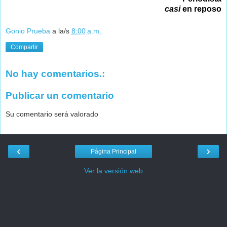
casi
en reposo
Gonio Prueba
a la/s
8:00 a.m.
Compartir
No hay comentarios.:
Publicar un comentario
Su comentario será valorado
‹
›
Página Principal
Ver la versión web