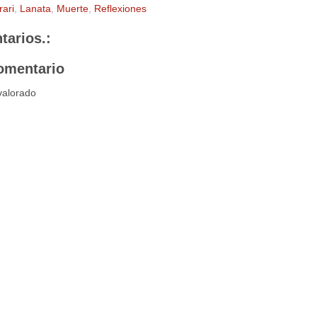
rari
,
Lanata
,
Muerte
,
Reflexiones
tarios.:
omentario
valorado