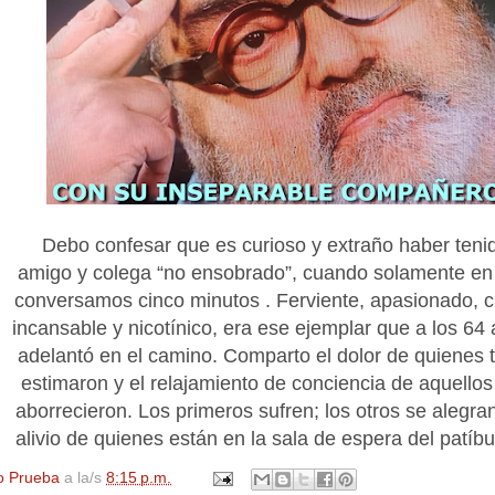
Debo confesar que es curioso y extraño haber teni
amigo y colega “no ensobrado”, cuando solamente en 
conversamos cinco minutos . Ferviente, apasionado, cr
incansable y nicotínico, era ese ejemplar que a los 64
adelantó en el camino. Comparto el dolor de quienes t
estimaron y el relajamiento de conciencia de aquellos
aborrecieron. Los primeros sufren; los otros se alegra
alivio de quienes están en la sala de espera del patíbu
o Prueba
a la/s
8:15 p.m.