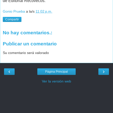
de Editorial Recovecos.
Gonio Prueba
a la/s
11:02 p.m.
Compartir
No hay comentarios.:
Publicar un comentario
Su comentario será valorado
‹
›
Página Principal
Ver la versión web