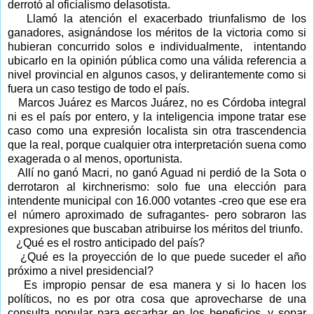
derrotó al oficialismo delasotista.
Llamó la atención el exacerbado triunfalismo de los
ganadores, asignándose los méritos de la victoria como si
hubieran concurrido solos e individualmente,
intentando
ubicarlo en la opinión pública como una válida referencia a
nivel provincial en algunos casos, y delirantemente como si
fuera un caso testigo de todo el país.
Marcos Juárez es Marcos Juárez, no es Córdoba integral
ni es el país por entero, y la inteligencia impone tratar ese
caso como una expresión localista sin otra trascendencia
que la real, porque cualquier otra interpretación suena como
exagerada o al menos, oportunista.
Allí no ganó Macri, no ganó Aguad ni perdió de la Sota o
derrotaron al kirchnerismo: solo fue una elección para
intendente municipal con 16.000 votantes -creo que ese era
el número aproximado de sufragantes- pero sobraron las
expresiones que buscaban atribuirse los méritos del triunfo.
¿Qué es el rostro anticipado del país?
¿Qué es la proyección de lo que puede suceder el año
próximo a nivel presidencial?
Es impropio pensar de esa manera y si lo hacen los
políticos, no es por otra cosa que aprovecharse de una
consulta popular para escarbar en los beneficios, y sopar