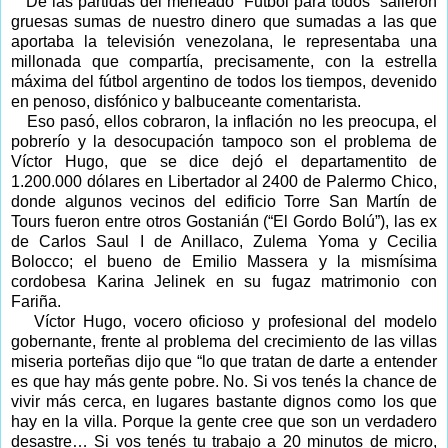
De las partidas del meneado “Fútbol para todos” salieron
gruesas sumas de nuestro dinero que sumadas a las que
aportaba la televisión venezolana, le representaba una
millonada que compartía, precisamente, con la estrella
máxima del fútbol argentino de todos los tiempos, devenido
en penoso, disfónico y balbuceante comentarista.
Eso pasó, ellos cobraron, la inflación no les preocupa, el
pobrerío y la desocupación tampoco son el problema de
Víctor Hugo, que se dice dejó el departamentito de
1.200.000 dólares en Libertador al 2400 de Palermo Chico,
donde algunos vecinos del edificio Torre San Martín de
Tours fueron entre otros Gostanián (“El Gordo Bolú”), las ex
de Carlos Saul I de Anillaco, Zulema Yoma y Cecilia
Bolocco; el bueno de Emilio Massera y la mismísima
cordobesa Karina Jelinek en su fugaz matrimonio con
Fariña.
Víctor Hugo, vocero oficioso y profesional del modelo
gobernante, frente al problema del crecimiento de las villas
miseria porteñas dijo que “lo que tratan de darte a entender
es que hay más gente pobre. No. Si vos tenés la chance de
vivir más cerca, en lugares bastante dignos como los que
hay en la villa. Porque la gente cree que son un verdadero
desastre… Si vos tenés tu trabajo a 20 minutos de micro,