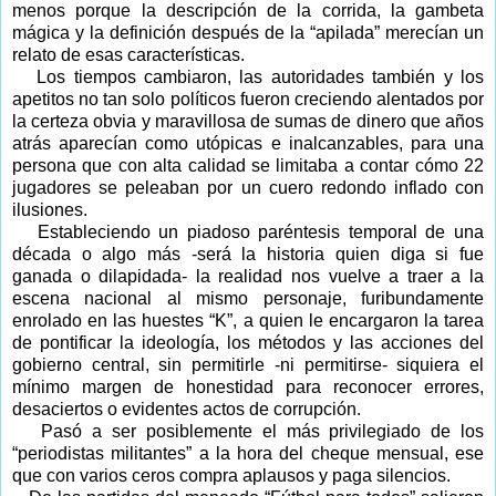
menos porque la descripción de la corrida, la gambeta
mágica y la definición después de la “apilada” merecían un
relato de esas características.
Los tiempos cambiaron, las autoridades también y los
apetitos no tan solo políticos fueron creciendo alentados por
la certeza obvia y maravillosa de sumas de dinero que años
atrás aparecían como utópicas e inalcanzables, para una
persona que con alta calidad se limitaba a contar cómo 22
jugadores se peleaban por un cuero redondo inflado con
ilusiones.
Estableciendo un piadoso paréntesis temporal de una
década o algo más -será la historia quien diga si fue
ganada o dilapidada- la realidad nos vuelve a traer a la
escena nacional al mismo personaje, furibundamente
enrolado en las huestes “K”, a quien le encargaron la tarea
de pontificar la ideología, los métodos y las acciones del
gobierno central, sin permitirle -ni permitirse- siquiera el
mínimo margen de honestidad para reconocer errores,
desaciertos o evidentes actos de corrupción.
Pasó a ser posiblemente el más privilegiado de los
“periodistas militantes” a la hora del cheque mensual, ese
que con varios ceros compra aplausos y paga silencios.