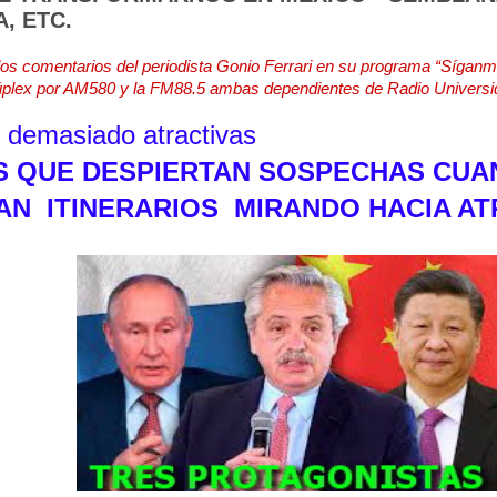
, ETC.
os comentarios del periodista Gonio Ferrari en su programa “Síganm
dúplex por AM580 y la FM88.5 ambas dependientes de Radio Universi
s demasiado atractivas
ES QUE DESPIERTAN SOSPECHAS CU
AN ITINERARIOS MIRANDO HACIA A