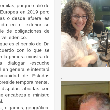
lemitas, porque salió de
ón Europea en 2019 pero
sas o desde afuera les
do en el exterior se
ie de obligaciones de
nivel edénico.
e es el periplo del Dr.
cuerdo con lo que se
n la primera ministra de
ra dialogar -escuche
 en general e intentará
Comunidad de Estados
.
preside temporalmente.
 disputas abiertas con
e encabeza el ministro
l.
a, digamos, geográfica,