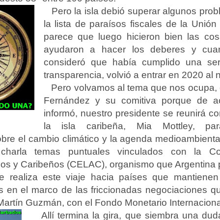
Pero la isla debió superar algunos prob
la lista de paraísos fiscales de la Uni
parece que luego hicieron bien las co
ayudaron a hacer los deberes y cuan
consideró que había cumplido una ser
transparencia, volvió a entrar en 2020 al 
Pero volvamos al tema que nos ocupa, qu
Fernández y su comitiva porque de a
informó, nuestro presidente se reunirá co
la isla caribeña, Mia Mottley, pa
bre el cambio climático y la agenda medioambiental
a charla temas puntuales vinculados con la 
os y Caribeños (CELAC), organismo que Argentina 
te realiza este viaje hacia países que mantienen
 en el marco de las friccionadas negociaciones qu
artín Guzmán, con el Fondo Monetario Internaciona
Allí termina la gira, que siembra una dud