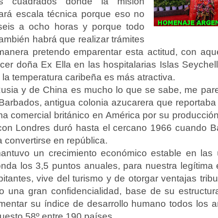
os cuadrados donde la misión
ará escala técnica porque eso no
seis a ocho horas y porque todo
 también habrá que realizar trámites
anera pretendo emparentar esta actitud, con aquel
er doña Ex Ella en las hospitalarias Islas Seychell
 la temperatura caribeña es más atractiva.
usia y de China es mucho lo que se sabe, me par
arbados, antigua colonia azucarera que reportaba 
ma comercial británico en América por su producción
 con Londres duró hasta el cercano 1966 cuando 
 convertirse en república.
antuvo un crecimiento económico estable en las 
onda los 3,5 puntos anuales, para nuestra legítima 
tantes, vive del turismo y de otorgar ventajas trib
jo una gran confidencialidad, base de su estructu
ementar su índice de desarrollo humano todos los 
puesto 58º entre 190 países.