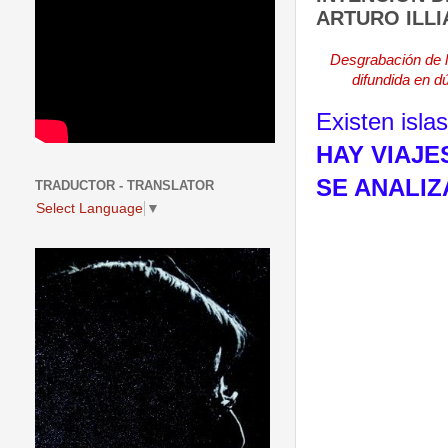
ARTURO ILLIA
Desgrabación de l
difundida en 
Existen isla
HAY VIAJ
SE ANALIZ
TRADUCTOR - TRANSLATOR
Select Language
▼