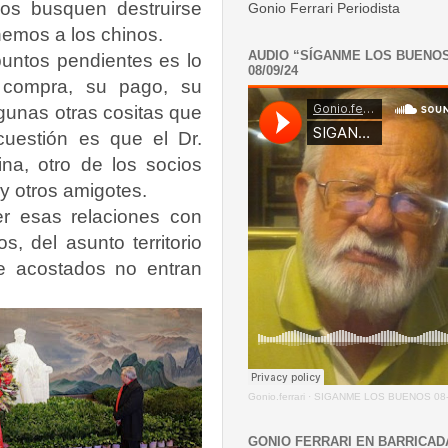
los busquen destruirse
Gonio Ferrari Periodista
emos a los chinos.
AUDIO “SÍGANME LOS BUENO
untos pendientes es lo
08/09/24
 compra, su pago, su
lgunas otras cositas que
cuestión es que el Dr.
na, otro de los socios
y otros amigotes.
r esas relaciones con
, del asunto territorio
ue acostados no entran
Gonio.ferrari
·
SIGANME LOS BUENOS 08-
GONIO FERRARI EN BARRICAD