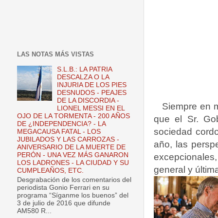
LAS NOTAS MÁS VISTAS
S.L.B.: LA PATRIA
DESCALZA O LA
INJURIA DE LOS PIES
DESNUDOS - PEAJES
DE LA DISCORDIA -
Siempre en m
LIONEL MESSI EN EL
OJO DE LA TORMENTA - 200 AÑOS
que el Sr. Gob
DE ¿INDEPENDENCIA? - LA
sociedad cordo
MEGACAUSA FATAL - LOS
JUBILADOS Y LAS CARROZAS -
año, las persp
ANIVERSARIO DE LA MUERTE DE
PERÓN - UNA VEZ MÁS GANARON
excepcionales, 
LOS LADRONES - LA CIUDAD Y SU
general y últim
CUMPLEAÑOS, ETC.
Desgrabación de los comentarios del
periodista Gonio Ferrari en su
programa “Síganme los buenos” del
3 de julio de 2016 que difunde
AM580 R...