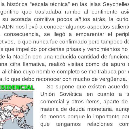
a histórica “escala técnica” en las islas Seychelle
rgentino que trasladaba rumbo al continente asi
 su acotada comitiva pocos añitos atrás, la curi
o ADN nos llevó a conocer algunos aspectos saliente
 consecuencia, se llegó a emparentar el perip
ctivos, lo que nunca fue confirmado pero tampoco d
s que impelido por ciertas prisas y vencimientos no 
de la Nación con una reducida cantidad de funcionar
na cifra llamativa, realizó visitas como de apuro 
 y al chino cuyo nombre completo se me trabuca por
a, lo que debo reconocer con mucho de vergüenza.
Se supone que existen acuerdo
Unión Soviética en cuanto a te
comercial y otros ítems, aparte d
materia de deuda monetaria, aunq
de menos porque lo importante pa
que tengamos relaciones cor