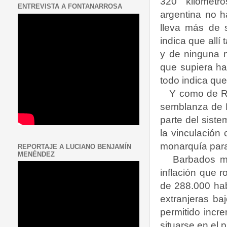
320 kilómetr
ENTREVISTA A FONTANARROSA
argentina no h
lleva más de 
indica que allí
y de ninguna m
que supiera hac
todo indica que
Y como de R
semblanza de B
parte del siste
la vinculación
monarquía para
REPORTAJE A LUCIANO BENJAMÍN
MENÉNDEZ
Barbados m
inflación que r
de 288.000 habi
extranjeras ba
permitido incr
situarse en el 