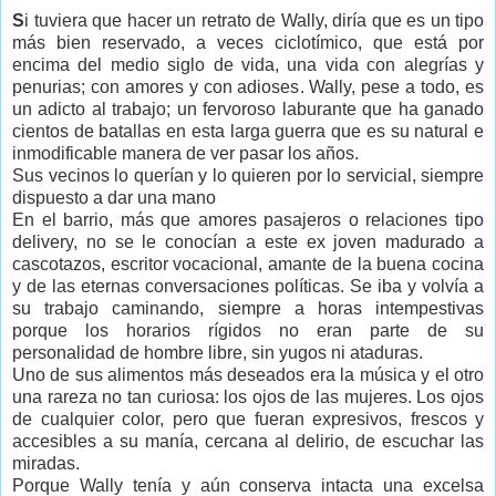
S
i tuviera que hacer un retrato de Wally, diría que es un tipo
más bien reservado, a veces ciclotímico, que está por
encima del medio siglo de vida, una vida con alegrías y
penurias; con amores y con adioses. Wally, pese a todo, es
un adicto al trabajo; un fervoroso laburante que ha ganado
cientos de batallas en esta larga guerra que es su natural e
inmodificable manera de ver pasar los años.
Sus vecinos lo querían y lo quieren por lo servicial, siempre
dispuesto a dar una mano
En el barrio, más que amores pasajeros o relaciones tipo
delivery, no se le conocían a este ex joven madurado a
cascotazos, escritor vocacional, amante de la buena cocina
y de las eternas conversaciones políticas. Se iba y volvía a
su trabajo caminando, siempre a horas intempestivas
porque los horarios rígidos no eran parte de su
personalidad de hombre libre, sin yugos ni ataduras.
Uno de sus alimentos más deseados era la música y el otro
una rareza no tan curiosa: los ojos de las mujeres. Los ojos
de cualquier color, pero que fueran expresivos, frescos y
accesibles a su manía, cercana al delirio, de escuchar las
miradas.
Porque Wally tenía y aún conserva intacta una excelsa