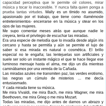
capacidad perceptiva que le permite oír colores, mirar
música y tocar lo inaccesible. Y nunca falta quien ponga a
prueba tantas virtudes.
Wally es un tímido no asumido,
apasionado por el trabajo, que tiene como -llamémosle
entretenimientos- encerrarse en la música y otear en los
ojos de las mujeres.
Me supo comentar meses atrás que aunque nadie le
creyera, tenía el privilegio de escuchar las miradas.
Era una especie de melodía que lo invadía desde algún iris
cercano y hasta se permitía y aún se permite el lujo de
saber si esa mirada es natural o cosmética. El brillo
especial no te engaña; las lentejuelas son artificiales y
suele ser solo un instante mágico el que te hace llegar ese
luminoso mensaje hasta el alma, me dijo un día mientras
caminábamos por una vereda de la Cañada.
Las miradas azules me transmiten paz, las verdes erotismo,
las negras un cúmulo de misterios … me decía
entusiasmado.
Y cada mirada tiene su música.
Me mira Vivaldi, me mira Bach, me mira Wagner, me mira
Beethoven, me mira Grieg o me mira Mozart.
Todas las miradas, me dijo antes de darnos un abrazo y