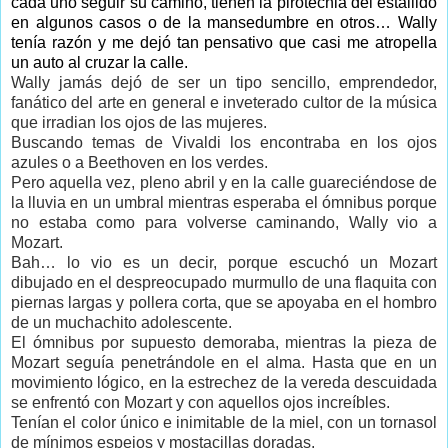
cada uno seguir su camino, tienen la pirotecnia del estallido
en algunos casos o de la mansedumbre en otros… Wally
tenía razón y me dejó tan pensativo que casi me atropella
un auto al cruzar la calle.
Wally jamás dejó de ser un tipo sencillo, emprendedor,
fanático del arte en general e inveterado cultor de la música
que irradian los ojos de las mujeres.
Buscando temas de Vivaldi los encontraba en los ojos
azules o a Beethoven en los verdes.
Pero aquella vez, pleno abril y en la calle guareciéndose de
la lluvia en un umbral mientras esperaba el ómnibus porque
no estaba como para volverse caminando, Wally vio a
Mozart.
Bah… lo vio es un decir, porque escuchó un Mozart
dibujado en el despreocupado murmullo de una flaquita con
piernas largas y pollera corta, que se apoyaba en el hombro
de un muchachito adolescente.
El ómnibus por supuesto demoraba, mientras la pieza de
Mozart seguía penetrándole en el alma. Hasta que en un
movimiento lógico, en la estrechez de la vereda descuidada
se enfrentó con Mozart y con aquellos ojos increíbles.
Tenían el color único e inimitable de la miel, con un tornasol
de mínimos espejos y mostacillas doradas.