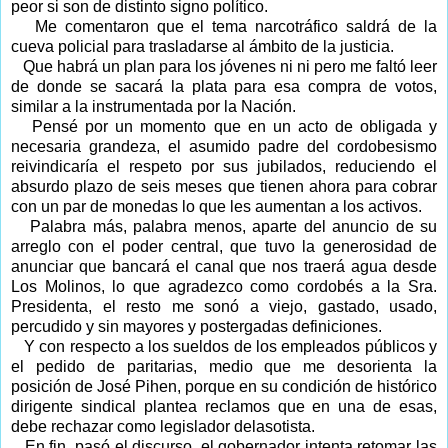
peor si son de distinto signo político.
Me comentaron que el tema narcotráfico saldrá de la
cueva policial para trasladarse al ámbito de la justicia.
Que habrá un plan para los jóvenes ni ni pero me faltó leer
de donde se sacará la plata para esa compra de votos,
similar a la instrumentada por la Nación.
Pensé por un momento que en un acto de obligada y
necesaria grandeza, el asumido padre del cordobesismo
reivindicaría el respeto por sus jubilados, reduciendo el
absurdo plazo de seis meses que tienen ahora para cobrar
con un par de monedas lo que les aumentan a los activos.
Palabra más, palabra menos, aparte del anuncio de su
arreglo con el poder central, que tuvo la generosidad de
anunciar que bancará el canal que nos traerá agua desde
Los Molinos, lo que agradezco como cordobés a la Sra.
Presidenta, el resto me sonó a viejo, gastado, usado,
percudido y sin mayores y postergadas definiciones.
Y con respecto a los sueldos de los empleados públicos y
el pedido de paritarias, medio que me desorienta la
posición de José Pihen, porque en su condición de histórico
dirigente sindical plantea reclamos que en una de esas,
debe rechazar como legislador delasotista.
En fin, pasó el discurso, el gobernador intenta retomar las