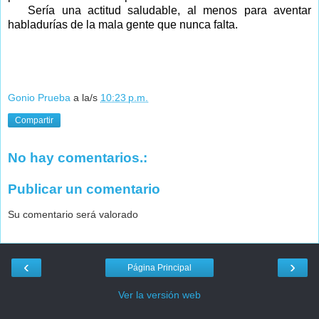
Sería una actitud saludable, al menos para aventar
habladurías de la mala gente que nunca falta.
Gonio Prueba
a la/s
10:23 p.m.
Compartir
No hay comentarios.:
Publicar un comentario
Su comentario será valorado
‹
›
Página Principal
Ver la versión web