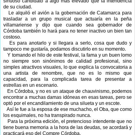
sinuoso candidato a algo más elevado que la intendencia
de su ciudad.
Le alquiló el avión a la gobernación de Catamarca para
trasladar a un grupo musical que actuaría en la peña
villamariense y dijo que cuando sea gobernador de
Córdoba también lo hará para no tener inactivo un bien tan
costoso.
Es para anotarlo y si llegara a serlo, cosa que dudo y
tampoco me gustaría, podamos discutirlo en su momento.
Y tomando el hilo de este festival, la fama y un buen lomo
no siempre son sinónimos de calidad profesional, sino
simples atractivos visuales, lo que explica la convocatoria a
una artista de renombre, que no es lo mismo que
capacidad, para la complicada tarea de presentar a
estrellas en un escenario.
En Córdoba, y no es un ataque de chauvinismo, podemos
encontrar a muchas damas idóneas en esas tareas, pero se
optó por el encandilamiento de una silueta y un escote.
Así le fue a la esposa de ese muchacho, el Oba, que como
los esquimales, no ha transpirado nunca.
Para la próxima edición, el pretencioso intendente que no
tiene buena memoria a la hora de las deudas, se acordará y
practicará eso del Compre Córdoba.