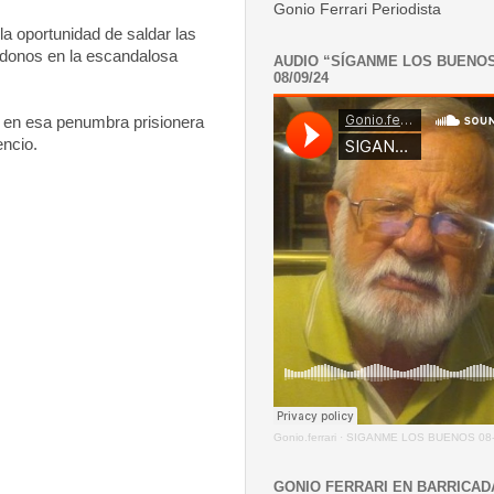
Gonio Ferrari Periodista
la oportunidad de saldar las
ndonos en la escandalosa
AUDIO “SÍGANME LOS BUENO
08/09/24
se en esa penumbra prisionera
encio.
Gonio.ferrari
·
SIGANME LOS BUENOS 08-
GONIO FERRARI EN BARRICAD