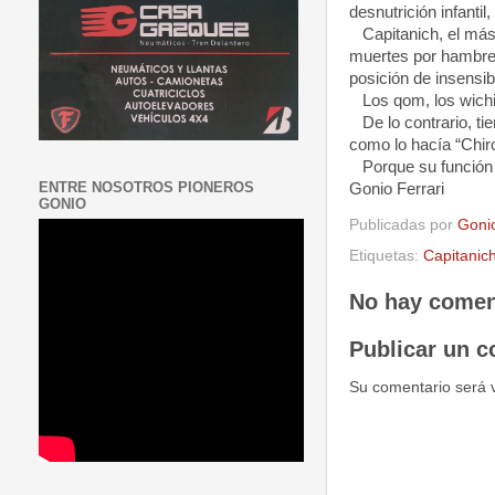
desnutrición infantil
Capitanich, el más b
muertes por hambre 
posición de insensib
Los qom, los wichis
De lo contrario, tie
como lo hacía “Chir
Porque su función y
ENTRE NOSOTROS PIONEROS
Gonio Ferrari
GONIO
Publicadas por
Goni
Etiquetas:
Capitanic
No hay comen
Publicar un c
Su comentario será 