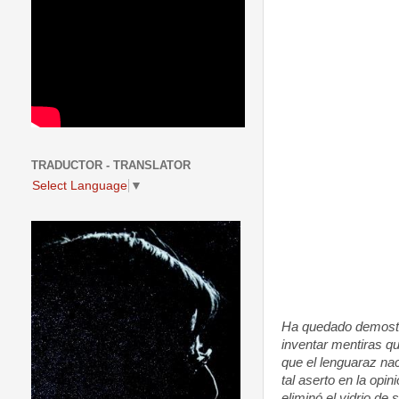
TRADUCTOR - TRANSLATOR
Select Language
▼
Ha quedado demostr
inventar mentiras q
que el lenguaraz nac
tal aserto en la opi
eliminó el vidrio de 