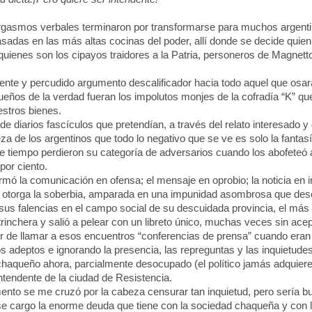
mos verbales terminaron por transformarse para muchos argentinos
asadas en las más altas cocinas del poder, allí donde se decide quie
 quienes son los cipayos traidores a la Patria, personeros de Magnetto
te y percudido argumento descalificador hacia todo aquel que osara
ueños de la verdad fueran los impolutos monjes de la cofradía “K” que
estros bienes.
 diarios fascículos que pretendían, a través del relato interesado y 
a de los argentinos que todo lo negativo que se ve es solo la fantas
e tiempo perdieron su categoría de adversarios cuando los abofeteó a
por ciento.
ó la comunicación en ofensa; el mensaje en oprobio; la noticia en in
e otorga la soberbia, amparada en una impunidad asombrosa que desc
us falencias en el campo social de su descuidada provincia, el más 
inchera y salió a pelear con un libreto único, muchas veces sin ace
rror de llamar a esos encuentros “conferencias de prensa” cuando era
os adeptos e ignorando la presencia, las repreguntas y las inquietudes
aqueño ahora, parcialmente desocupado (el político jamás adquiere 
intendente de la ciudad de Resistencia.
o se me cruzó por la cabeza censurar tan inquietud, pero sería bue
e cargo la enorme deuda que tiene con la sociedad chaqueña y con l