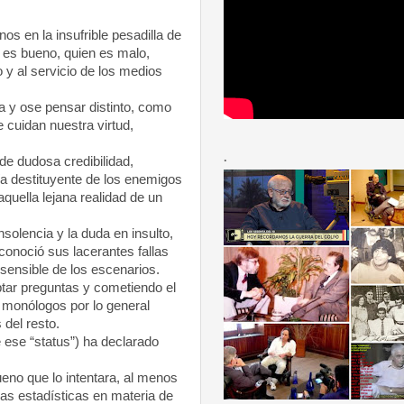
 en la insufrible pesadilla de
n es bueno, quien es malo,
 y al servicio de los medios
 y ose pensar distinto, como
 cuidan nuestra virtud,
.
de dudosa credibilidad,
ía destituyente de los enemigos
quella lejana realidad de un
solencia y la duda en insulto,
onoció sus lacerantes fallas
sensible de los escenarios.
ptar preguntas y cometiendo el
n monólogos por lo general
 del resto.
ese “status”) ha declarado
no que lo intentara, al menos
as estadísticas en materia de