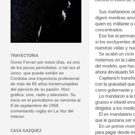
Sus mañaneros orgas
digerir mentiras am
quien es militante o
concentrados.
Ese fue el permanen
si los excluyentes d
nuestras vidas y nu
Se acabó un ciclo de
TRAYECTORIA
meternos en la cabez
Gonio Ferrari por estos días, es uno
del modelo, que hac
de los pocos periodistas -o tal vez el
ahora devaluado 54 
único- que puede exhibir en
Capitanich transform
Córdoba una trayectoria profesional
con la gratuidad qu
de más de 65 años ininterrumpidos
del ejercicio de su pasión. Hizo
como gobernante y s
gráfica, cine, radio y televisión. Su
Lo mandaron a la tr
inicio en el periodismo se remonta al
grueso e infantil e
8 de septiembre de 1958
dirigidos a los medi
comentando rugby en La Voz del
El ex mandatario ch
Interior.
que le gustaría ser 
En un primer moment
CASA GAZQUEZ
para pagar desde es