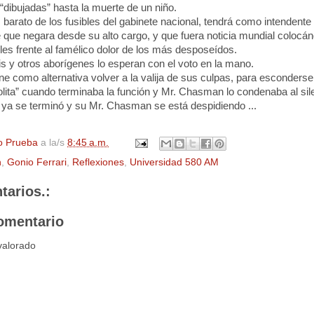
, “dibujadas” hasta la muerte de un niño.
arato de los fusibles del gabinete nacional, tendrá como intendente 
que negara desde su alto cargo, y que fuera noticia mundial colocá
les frente al famélico dolor de los más desposeídos.
 y otros aborígenes lo esperan con el voto en la mano.
ne como alternativa volver a la valija de sus culpas, para esconder
olita” cuando terminaba la función y Mr. Chasman lo condenaba al sil
a se terminó y su Mr. Chasman se está despidiendo ...
o Prueba
a la/s
8:45 a.m.
h
,
Gonio Ferrari
,
Reflexiones
,
Universidad 580 AM
tarios.:
omentario
valorado