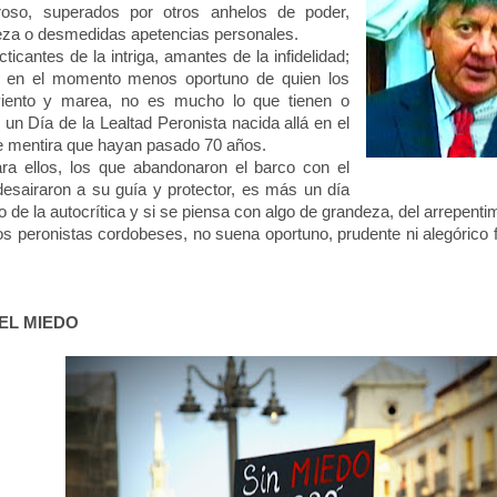
roso, superados por otros anhelos de poder,
eza o desmedidas apetencias personales.
cantes de la intriga, amantes de la infidelidad;
n en el momento menos oportuno de quien los
viento y marea, no es mucho lo que tienen o
n un Día de
la Lealtad
Peronista
nacida allá en el
e mentira que hayan pasado 70 años.
 ellos, los que abandonaron el barco con el
 desairaron a su guía y protector, es más un día
io de la autocrítica y si se piensa con algo de grandeza, del arrepenti
 peronistas cordobeses, no suena oportuno, prudente ni alegórico
EL MIEDO