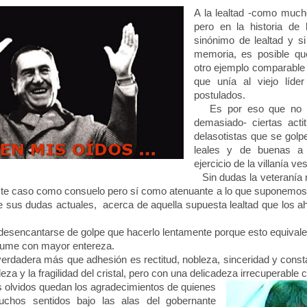
A la lealtad -como much
pero en la historia de
sinónimo de lealtad y si
memoria, es posible qu
otro ejemplo comparable
que unía al viejo líde
postulados.
Es por eso que no se
demasiado- ciertas acti
delasotistas que se gol
leales y de buenas a 
ejercicio de la villanía ves
Sin dudas la veteranía m
este caso como consuelo pero sí como atenuante a lo que suponemos 
de sus dudas actuales, acerca de aquella supuesta lealtad que los ah
sencantarse de golpe que hacerlo lentamente porque esto equivale 
asume con mayor entereza.
erdadera más que adhesión es rectitud, nobleza, sinceridad y const
leza y la fragilidad del cristal, pero con una delicadeza irrecuperable
olvidos quedan los agradecimientos de quienes
uchos sentidos bajo las alas del gobernante