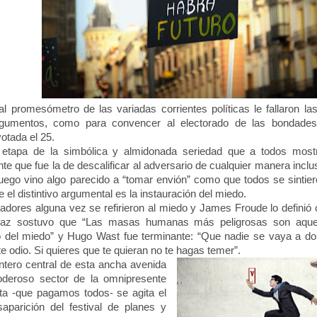
promesómetro de las variadas corrientes políticas le fallaron la
rgumentos, como para convencer al electorado de las bondad
otada el 25.
pa de la simbólica y almidonada seriedad que a todos mostr
nte que fue la de descalificar al adversario de cualquier manera inclu
luego vino algo parecido a “tomar envión” como que todos se sintie
e el distintivo argumental es la instauración del miedo.
dores alguna vez se refirieron al miedo y James Froude lo definió c
Paz sostuvo que “Las masas humanas más peligrosas son aque
o del miedo” y Hugo Wast fue terminante: “Que nadie se vaya a do
e odio. Si quieres que te quieran no te hagas temer”.
tero central de esta ancha avenida
poderoso sector de la omnipresente
sta -que pagamos todos- se agita el
aparición del festival de planes y