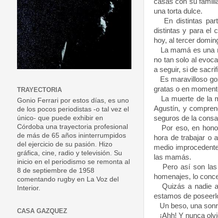
casas con su famil
una torta dulce.
En distintas part
distintas y para el
hoy, al tercer domin
La mamá es una mág
no tan solo al evoc
a seguir, si de sacri
Es maravilloso goza
gratas o en momento
TRAYECTORIA
La muerte de la ma
Gonio Ferrari por estos días, es uno
Agustín, y compren
de los pocos periodistas -o tal vez el
seguros de la consa
único- que puede exhibir en
Córdoba una trayectoria profesional
Por eso, en honor a
de más de 65 años ininterrumpidos
hora de trabajar o
del ejercicio de su pasión. Hizo
medio improcedente
gráfica, cine, radio y televisión. Su
las mamás.
inicio en el periodismo se remonta al
Pero así son las r
8 de septiembre de 1958
homenajes, lo concen
comentando rugby en La Voz del
Quizás a nadie at
Interior.
estamos de poseerl
Un beso, una sonris
CASA GAZQUEZ
¡Ahh! Y nunca olvide