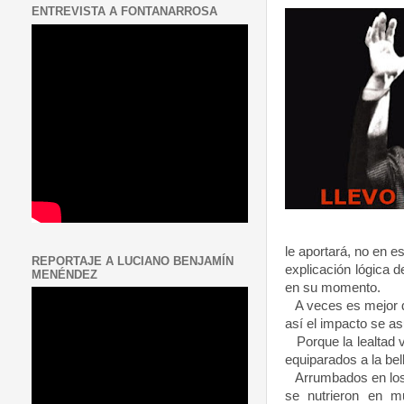
ENTREVISTA A FONTANARROSA
le aportará, no en 
REPORTAJE A LUCIANO BENJAMÍN
explicación lógica 
MENÉNDEZ
en su momento.
A veces es mejor de
así el impacto se 
Porque la lealtad v
equiparados a la bel
Arrumbados en los 
se nutrieron en m