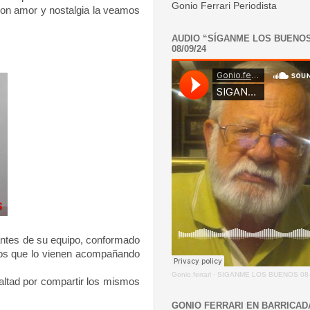
Gonio Ferrari Periodista
con amor y nostalgia la veamos
AUDIO “SÍGANME LOS BUENO
08/09/24
rantes de su equipo, conformado
 los que lo vienen acompañando
Gonio.ferrari
·
SIGANME LOS BUENOS 08-
altad por compartir los mismos
GONIO FERRARI EN BARRICAD