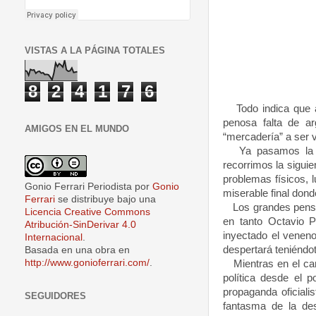
VISTAS A LA PÁGINA TOTALES
8
2
4
1
7
6
Todo indica que al 
penosa falta de a
AMIGOS EN EL MUNDO
“mercadería” a ser v
Ya pasamos la eta
recorrimos la siguie
problemas físicos, 
Gonio Ferrari Periodista
por
Gonio
miserable final dond
Ferrari
se distribuye bajo una
Los grandes pensa
Licencia Creative Commons
en tanto Octavio 
Atribución-SinDerivar 4.0
inyectado el venen
Internacional
.
despertará teniéndot
Basada en una obra en
http://www.gonioferrari.com/
.
Mientras en el can
política desde el 
propaganda oficiali
SEGUIDORES
fantasma de la des