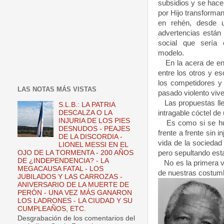
subsidios y se hace
por Hijo transforma
en rehén, desde 
advertencias están
social que sería 
modelo.
En la acera de enfr
entre los otros y es
los competidores y 
LAS NOTAS MÁS VISTAS
pasado violento viv
Las propuestas lleg
S.L.B.: LA PATRIA
DESCALZA O LA
intragable cóctel de 
INJURIA DE LOS PIES
Es como si se hubie
DESNUDOS - PEAJES
frente a frente sin 
DE LA DISCORDIA -
vida de la sociedad
LIONEL MESSI EN EL
OJO DE LA TORMENTA - 200 AÑOS
pero sepultando est
DE ¿INDEPENDENCIA? - LA
No es la primera ve
MEGACAUSA FATAL - LOS
de nuestras costumb
JUBILADOS Y LAS CARROZAS -
ANIVERSARIO DE LA MUERTE DE
PERÓN - UNA VEZ MÁS GANARON
LOS LADRONES - LA CIUDAD Y SU
CUMPLEAÑOS, ETC.
Desgrabación de los comentarios del