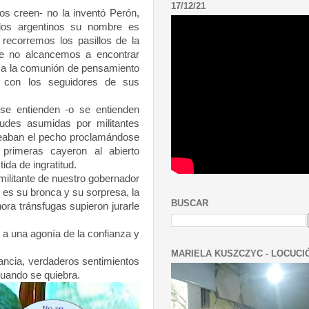
17/12/21
os creen- no la inventó Perón,
 los argentinos su nombre es
 recorremos los pasillos de la
e no alcancemos a encontrar
 a la comunión de pensamiento
r con los seguidores de sus
 entienden -o se entienden
tudes asumidas por militantes
peaban el pecho proclamándose
primeras cayeron al abierto
tida de ingratitud.
ilitante de nuestro gobernador
es su bronca y su sorpresa, la
BUSCAR
ora tránsfugas supieron jurarle
a una agonía de la confianza y
MARIELA KUSZCZYC - LOCUCI
ancia, verdaderos sentimientos
 cuando se quiebra.