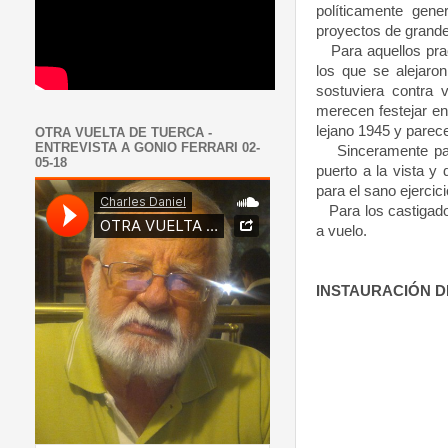
políticamente gene
proyectos de grand
Para aquellos practi
los que se alejaro
sostuviera contra 
merecen festejar e
lejano 1945 y parec
OTRA VUELTA DE TUERCA -
ENTREVISTA A GONIO FERRARI 02-
Sinceramente para
05-18
puerto a la vista y
para el sano ejercic
Para los castigados
a vuelo.
INSTAURACIÓN D