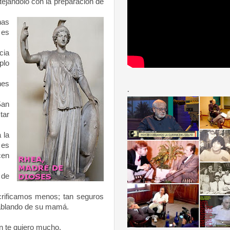
stejándolo con la preparación de
has
 es
cia
plo
nes
.
San
tar
 la
 es
cen
 de
rificamos menos; tan seguros
hablando de su mamá.
un te quiero mucho.