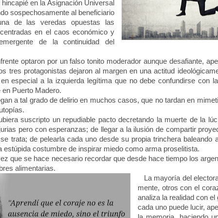
 hincapié en
la Asignación
Universal
ndo sospechosamente al beneficiario
una de las veredas opuestas las
 centradas en el caos económico y
emergente de la continuidad del
ente optaron por un falso tonito moderador aunque desafiante, ap
os tres protagonistas dejaron al margen en una actitud ideológicamen
en especial a la izquierda legítima que no debe confundirse con la
e en Puerto Madero.
an a tal grado de delirio en muchos casos, que no tardan en mimet
utopías.
ra suscripto un repudiable pacto decretando la muerte de la lúci
injurias pero con esperanzas; de llegar a la ilusión de compartir proye
 se trata; de pelearla cada uno desde su propia trinchera baleando 
a estúpida costumbre de inspirar miedo como arma proselitista.
z que se hace necesario recordar que desde hace tiempo los argent
res alimentarias.
La mayoría del electora
mente, otros con el cora
analiza la realidad con e
cada uno puede lucir, ap
la memoria, haciendo u