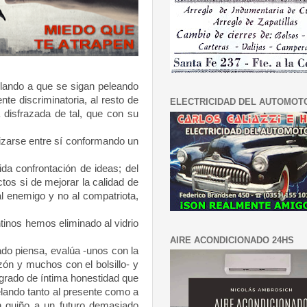
elando a que se sigan peleando
te discriminatoria, al resto de
ELECTRICIDAD DEL AUTOMOT
 disfrazada de tal, que con su
izarse entre sí conformando un
da confrontación de ideas; del
ctos si de mejorar la calidad de
al enemigo y no al compatriota,
inos hemos eliminado al vidrio
AIRE ACONDICIONADO 24HS
do piensa, evalúa -unos con la
zón y muchos con el bolsillo- y
l grado de íntima honestidad que
elando tanto al presente como a
n guiño a un futuro demasiado