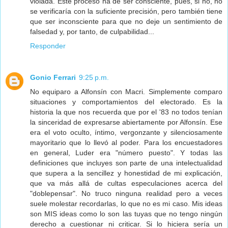
violada. Este proceso ha de ser consciente, pues, si no, no
se verificaría con la suficiente precisión, pero también tiene
que ser inconsciente para que no deje un sentimiento de
falsedad y, por tanto, de culpabilidad...
Responder
Gonio Ferrari
9:25 p.m.
No equiparo a Alfonsín con Macri. Simplemente comparo
situaciones y comportamientos del electorado. Es la
historia la que nos recuerda que por el '83 no todos tenían
la sinceridad de expresarse abiertamente por Alfonsín. Ese
era el voto oculto, íntimo, vergonzante y silenciosamente
mayoritario que lo llevó al poder. Para los encuestadores
en general, Luder era "número puesto". Y todas las
definiciones que incluyes son parte de una intelectualidad
que supera a la sencillez y honestidad de mi explicación,
que va más allá de cultas especulaciones acerca del
"doblepensar". No truco ninguna realidad pero a veces
suele molestar recordarlas, lo que no es mi caso. Mis ideas
son MIS ideas como lo son las tuyas que no tengo ningún
derecho a cuestionar ni criticar. Si lo hiciera sería un