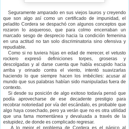
Seguramente amparado en sus viejos lauros y creyendo
que son algo así como un certificado de impunidad, el
peladito Cordera se despachó con algunos conceptos que
rozaron lo asqueroso, que para colmo encerraban un
marcado sesgo de desprecio hacia la condición femenina
en una actitud no tan solo discriminatoria sino ofensiva y
repudiable.
Como si no tuviera hijas en edad de merecer, el vetusto
rockero expresó definiciones torpes, groseras y
descolgadas y al darse cuenta que había escupido hacia
arriba y orinado contra el viento, intentó suavizarlas
haciendo lo que siempre hacen los imbéciles: acusar al
mundo que sus palabras habían sido manipuladas fuera de
contexto.
Si desde su posición de algo exitoso todavía pensó que
podía aprovecharse de ese decadente prestigio para
recobrar notoriedad por vía del escándalo, es probable que
algo haya cosechado, pero ya verán que no es otra utilidad
que una fama momentánea y devaluada a través de la
estupidez, de donde es complicado regresar.
A lo mejor el problema de Cordera es el pánico al