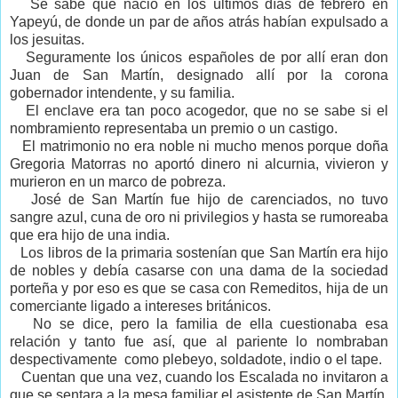
Se sabe que nació en los últimos días de febrero en
Yapeyú, de donde un par de años atrás habían expulsado a
los jesuitas.
Seguramente los únicos españoles de por allí eran don
Juan de San Martín, designado allí por la corona
gobernador intendente, y su familia.
El enclave era tan poco acogedor, que no se sabe si el
nombramiento representaba un premio o un castigo.
El matrimonio no era noble ni mucho menos porque doña
Gregoria Matorras no aportó dinero ni alcurnia, vivieron y
murieron en un marco de pobreza.
José de San Martín fue hijo de carenciados, no tuvo
sangre azul, cuna de oro ni privilegios y hasta se rumoreaba
que era hijo de una india.
Los libros de la primaria sostenían que San Martín era hijo
de nobles y debía casarse con una dama de la sociedad
porteña y por eso es que se casa con Remeditos, hija de un
comerciante ligado a intereses británicos.
No se dice, pero la familia de ella cuestionaba esa
relación y tanto fue así, que al pariente lo nombraban
despectivamente como plebeyo, soldadote, indio o el tape.
Cuentan que una vez, cuando los Escalada no invitaron a
que se sentara a la mesa familiar el asistente de San Martín,