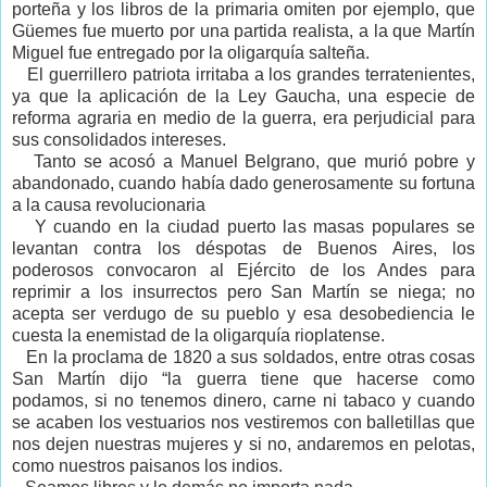
porteña y los libros de la primaria omiten por ejemplo, que
Güemes fue muerto por una partida realista, a la que Martín
Miguel fue entregado por la oligarquía salteña.
El guerrillero patriota irritaba a los grandes terratenientes,
ya que la aplicación de la Ley Gaucha, una especie de
reforma agraria en medio de la guerra, era perjudicial para
sus consolidados intereses.
Tanto se acosó a Manuel Belgrano, que murió pobre y
abandonado, cuando había dado generosamente su fortuna
a la causa revolucionaria
Y cuando en la ciudad puerto las masas populares se
levantan contra los déspotas de Buenos Aires, los
poderosos convocaron al Ejército de los Andes para
reprimir a los insurrectos pero San Martín se niega; no
acepta ser verdugo de su pueblo y esa desobediencia le
cuesta la enemistad de la oligarquía rioplatense.
En la proclama de
1820 a
sus soldados, entre otras cosas
San Martín dijo “la guerra tiene que hacerse como
podamos, si no tenemos dinero, carne ni tabaco y cuando
se acaben los vestuarios nos vestiremos con balletillas que
nos dejen nuestras mujeres y si no, andaremos en pelotas,
como nuestros paisanos los indios.