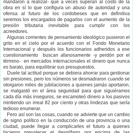
mandaron a realizar- que a veces superan al costo de la
obra en sí lo que configura un abuso de autoridad y una
ofensa al futuro de los cordobeses que en definitiva
seremos los encargados de pagarlos con el aumento de la
presión tributaria inevitable para cumplir con los
acreedores.
Algunas corrientes de pensamiento ideológico pusieron el
grito en el cielo por el acuerdo con el Fondo Monetario
Internacional y después los funcionarios adheridos a ese
cuestionamiento buscan afanosamente -y perdón por el
término- en mercados internacionales el dinero que nunca
es barato, para equilibrar sus presupuestos.
Duele tal actitud porque se debiera ahorrar para gestionar
sin presiones, pero los números se desmadraron cuando se
otorgaron miles de jubilaciones a quienes jamás aportaron,
se malgastó en el área seguridad para que siguiéramos
cada día más inseguros, se escamoteó dinero a los pasivos
mintiendo un irreal 82 por ciento y otras lindezas que sería
tedioso enumerar.
Pero así son las cosas, cuando se advierte que un cambio
de signo político en la conducción de una provincia o una
ciudad, puede llegar a complicarles el futuro a quienes
hicieron prevalecer el despilfarro por encima de las