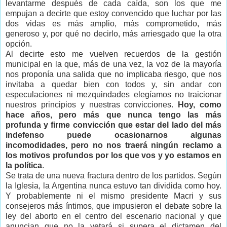
levantarme después de cada caída, son los que me
empujan a decirte que estoy convencido que luchar por las
dos vidas es más amplio, más comprometido, más
generoso y, por qué no decirlo, más arriesgado que la otra
opción.
Al decirte esto me vuelven recuerdos de la gestión
municipal en la que, más de una vez, la voz de la mayoría
nos proponía una salida que no implicaba riesgo, que nos
invitaba a quedar bien con todos y, sin andar con
especulaciones ni mezquindades elegíamos no traicionar
nuestros principios y nuestras convicciones.
Hoy, como
hace años, pero más que nunca tengo las más
profunda y firme convicción que estar del lado del más
indefenso puede ocasionarnos algunas
incomodidades, pero no nos traerá ningún reclamo a
los motivos profundos por los que vos y yo estamos en
la política
.
Se trata de una nueva fractura dentro de los partidos. Según
la Iglesia, la Argentina nunca estuvo tan dividida como hoy.
Y probablemente ni el mismo presidente Macri y sus
consejeros más íntimos, que impusieron el debate sobre la
ley del aborto en el centro del escenario nacional y que
anuncian que no la vetará si supera el dictamen del