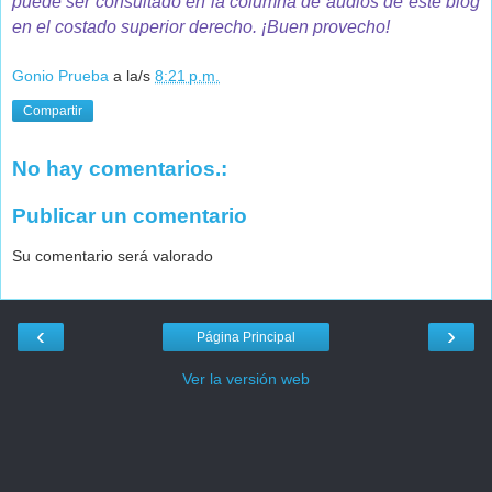
puede ser consultado en la columna de audios de este blog
en el costado superior derecho. ¡Buen provecho!
Gonio Prueba
a la/s
8:21 p.m.
Compartir
No hay comentarios.:
Publicar un comentario
Su comentario será valorado
‹
›
Página Principal
Ver la versión web