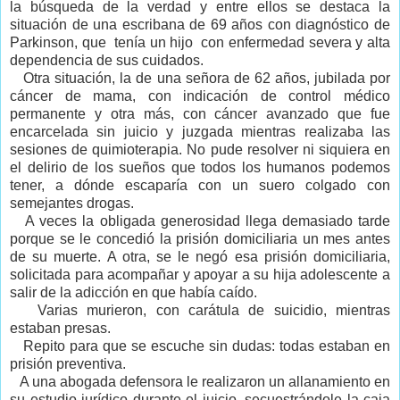
la búsqueda de la verdad y entre ellos se destaca la
situación de una escribana de 69 años con diagnóstico de
Parkinson, que tenía un hijo con enfermedad severa y alta
dependencia de sus cuidados.
Otra situación, la de una señora de 62 años, jubilada por
cáncer de mama, con indicación de control médico
permanente y otra más, con cáncer avanzado que fue
encarcelada sin juicio y juzgada mientras realizaba las
sesiones de quimioterapia. No pude resolver ni siquiera en
el delirio de los sueños que todos los humanos podemos
tener, a dónde escaparía con un suero colgado con
semejantes drogas.
A veces la obligada generosidad llega demasiado tarde
porque se le concedió la prisión domiciliaria un mes antes
de su muerte. A otra, se le negó esa prisión domiciliaria,
solicitada para acompañar y apoyar a su hija adolescente a
salir de la adicción en que había caído.
Varias murieron, con carátula de suicidio, mientras
estaban presas.
Repito para que se escuche sin dudas: todas estaban en
prisión preventiva.
A una abogada defensora le realizaron un allanamiento en
su estudio jurídico durante el juicio, secuestrándole la caja