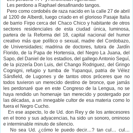
Les perdono a Raphael desafinando tangos.
Pero como cordobés de raza nacido en la calle 27 de abril
al 1200 de Alberdi, luego criado en el glorioso Pasaje Italia
de barrio Firpo cerca del Chaco Chico y habitante de otros
sectores residenciales de esta ciudad única, luminosa,
partera de la Reforma del 18, capital nacional del humor
creativo más que político o sexual, madre del Cordobazo,
de Universidades; madrina de doctores, tutora de Jardín
Florido, de la Papa de Hortensia, del Negro La Juana, del
Sapo, del Daniel de los estadios, del gallego Antonio Seguí,
de la pizzería Don Luis, del Chango Rodriguez, del Gringo
Cognigni, refugio y tumba de Yupanqui, patria de Vélez
Sársfield, de Lugones y de tantos otros próceres que no
todos tuvieron un merecido destino de bronce, que jamás
les perdonaré que en este Congreso de la Lengua, no se
haya rendido un homenaje tan merecido y postergado por
las décadas, a un innegable cultor de esa materia como lo
fuera el Negro Cucho.
En ese aspecto, lo de Ud. don Rey y de los antecesores
en el trono y sus adyacencias, ha sido un sonoro, ominoso
e interminable minuto de silencio.
No sea Ud. ¿cómo le puedo decir…? tan cul… cul…