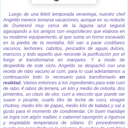
Luego de una febril temporada veraniega, nuestro chef
Angelito merece tomarse vacaciones, aunque en su reducto
de Dumesnil muy cerca de la laguna azul seguirá
agasajando a los amigos con exquisiteces que elabora en
su moderno equipamiento, al que suma un horno excavado
en la piedra de la montaña. Allí van a parar costillares
vacunos, lechones, cabritos, pescados de aguas dulces,
mariscos y todo aquello que necesite la purificación por el
fuego al transformarse en manjares. Y a modo de
despedida de este ciclo, Angelito se despachó con una
receta de rabo vacuno al curri, para lo cual adelantamos a
continuación todo lo necesario para transformarlo
en
realidad.
Vamos entonces a los ingredientes para este curri
de rabo: 4 rabos de ternera, un kilo y medio de cebolla, dos
pimientos, un clavo de olor, curri a elección que puede ser
suave o picante, cuarto litro de leche de coco, vinagre
chutney, medio kilo de papas, medio kilo de batatas y sal a
gusto para el momento de condimentar. Un buen maridaje
se logra con algún malbec o cabernet sauvignón a rigurosa
y respetable temperatura de sótano. El procedimiento