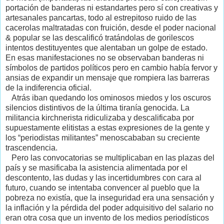
portación de banderas ni estandartes pero sí con creativas y
artesanales pancartas, todo al estrepitoso ruido de las
cacerolas maltratadas con fruición, desde el poder nacional
& popular se las descalificó tratándolas de gorilescos
intentos destituyentes que alentaban un golpe de estado.
En esas manifestaciones no se observaban banderas ni
símbolos de partidos políticos pero en cambio había fervor y
ansias de expandir un mensaje que rompiera las barreras
de la indiferencia oficial.
Atrás iban quedando los ominosos miedos y los oscuros
silencios distintivos de la última tiranía genocida. La
militancia kirchnerista ridiculizaba y descalificaba por
supuestamente elitistas a estas expresiones de la gente y
los “periodistas militantes” menoscababan su creciente
trascendencia.
Pero las convocatorias se multiplicaban en las plazas del
país y se masificaba la asistencia alimentada por el
descontento, las dudas y las incertidumbres con cara al
futuro, cuando se intentaba convencer al pueblo que la
pobreza no existía, que la inseguridad era una sensación y
la inflación y la pérdida del poder adquisitivo del salario no
eran otra cosa que un invento de los medios periodísticos