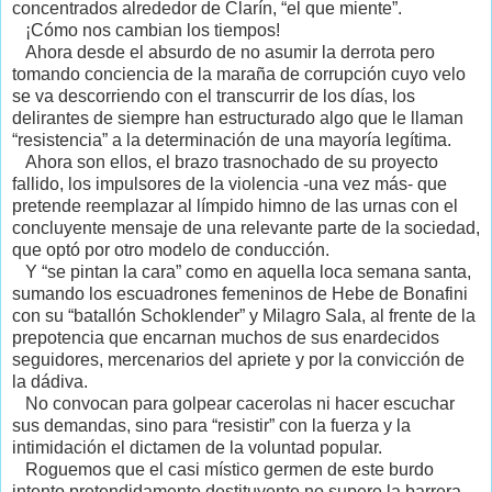
concentrados alrededor de Clarín, “el que miente”.
¡Cómo nos cambian los tiempos!
Ahora desde el absurdo de no asumir la derrota pero
tomando conciencia de la maraña de corrupción cuyo velo
se va descorriendo con el transcurrir de los días, los
delirantes de siempre han estructurado algo que le llaman
“resistencia” a la determinación de una mayoría legítima.
Ahora son ellos, el brazo trasnochado de su proyecto
fallido, los impulsores de la violencia -una vez más- que
pretende reemplazar al límpido himno de las urnas con el
concluyente mensaje de una relevante parte de la sociedad,
que optó por otro modelo de conducción.
Y “se pintan la cara” como en aquella loca semana santa,
sumando los escuadrones femeninos de Hebe de Bonafini
con su “batallón Schoklender” y Milagro Sala, al frente de la
prepotencia que encarnan muchos de sus enardecidos
seguidores, mercenarios del apriete y por la convicción de
la dádiva.
No convocan para golpear cacerolas ni hacer escuchar
sus demandas, sino para “resistir” con la fuerza y la
intimidación el dictamen de la voluntad popular.
Roguemos que el casi místico germen de este burdo
intento pretendidamente destituyente no supere la barrera