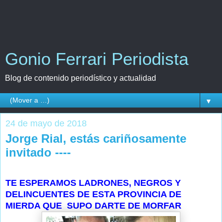
Gonio Ferrari Periodista
Blog de contenido periodístico y actualidad
▼
24 de mayo de 2018
Jorge Rial, estás cariñosamente
invitado ----
TE ESPERAMOS LADRONES, NEGROS Y
DELINCUENTES DE ESTA PROVINCIA DE
MIERDA QUE SUPO DARTE DE MORFAR