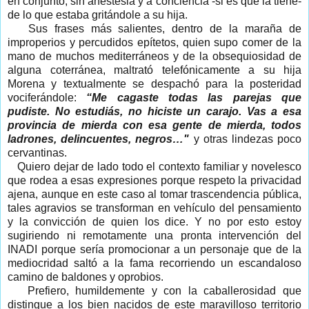
en conjunto, sin anestesia y a conciencia -si es que la tiene-
de lo que estaba gritándole a su hija.
Sus frases más salientes, dentro de la maraña de
improperios y percudidos epítetos, quien supo comer de la
mano de muchos mediterráneos y de la obsequiosidad de
alguna coterránea, maltrató telefónicamente a su hija
Morena y textualmente se despachó para la posteridad
vociferándole:
“Me cagaste todas las parejas que
pudiste. No estudiás, no hiciste un carajo. Vas a esa
provincia de mierda con esa gente de mierda, todos
ladrones, delincuentes, negros…"
y otras lindezas poco
cervantinas.
Quiero dejar de lado todo el contexto familiar y novelesco
que rodea a esas expresiones porque respeto la privacidad
ajena, aunque en este caso al tomar trascendencia pública,
tales agravios se transforman en vehículo del pensamiento
y la convicción de quien los dice. Y no por esto estoy
sugiriendo ni remotamente una pronta intervención del
INADI porque sería promocionar a un personaje que de la
mediocridad saltó a la fama recorriendo un escandaloso
camino de baldones y oprobios.
Prefiero, humildemente y con la caballerosidad que
distingue a los bien nacidos de este maravilloso territorio