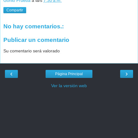
Gonio Prueba
a la/s
7:30 a.m.
Compartir
No hay comentarios.:
Publicar un comentario
Su comentario será valorado
‹
›
Página Principal
Ver la versión web