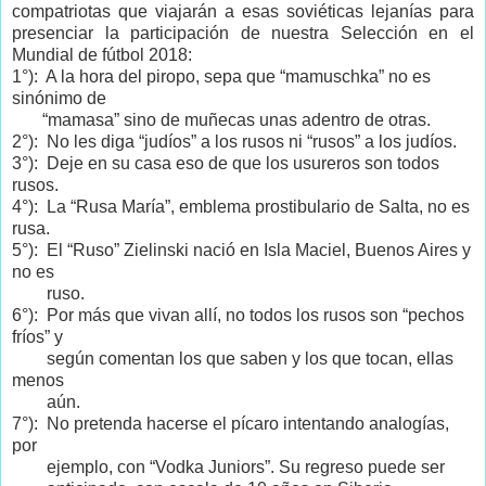
compatriotas que viajarán a esas soviéticas lejanías para
presenciar la participación de nuestra Selección en el
Mundial de fútbol 2018:
1°): A la hora del piropo, sepa que “mamuschka” no es
sinónimo de
“mamasa” sino de muñecas unas adentro de otras.
2°): No les diga “judíos” a los rusos ni “rusos” a los judíos.
3°): Deje en su casa eso de que los usureros son todos
rusos.
4°): La “Rusa María”, emblema prostibulario de Salta, no es
rusa.
5°): El “Ruso” Zielinski nació en Isla Maciel, Buenos Aires y
no es
ruso.
6°): Por más que vivan allí, no todos los rusos son “pechos
fríos” y
según comentan los que saben y los que tocan, ellas
menos
aún.
7°): No pretenda hacerse el pícaro intentando analogías,
por
ejemplo, con “Vodka Juniors”. Su regreso puede ser