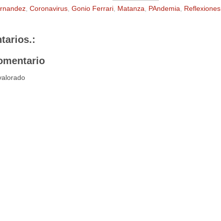
ernandez
,
Coronavirus
,
Gonio Ferrari
,
Matanza
,
PAndemia
,
Reflexiones
tarios.:
omentario
valorado