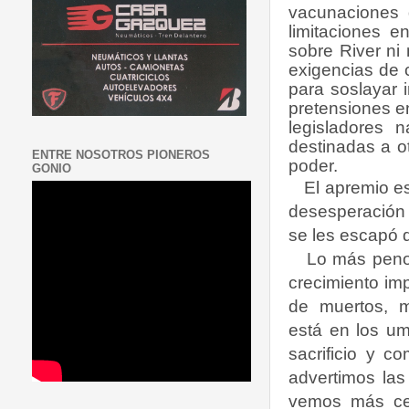
vacunaciones 
limitaciones en
sobre River ni 
exigencias de c
para soslayar i
pretensiones en
legisladores n
destinadas a o
ENTRE NOSOTROS PIONEROS
poder.
GONIO
El apremio es
desesperación 
se les escapó 
Lo más peno
crecimiento imp
de muertos, m
está en los u
sacrificio y 
advertimos las
vemos más ce