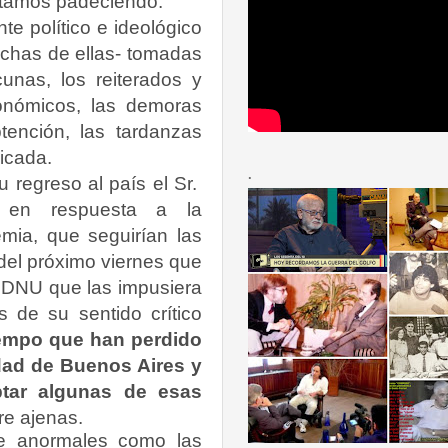
estamos padeciendo.
e político e ideológico
uchas de ellas- tomadas
unas, los reiterados y
conómicos, las demoras
tención, las tardanzas
licada.
.
 regreso al país el Sr.
ó en respuesta a la
mia, que seguirían las
del próximo viernes que
l DNU que las impusiera
 de su sentido crítico
iempo que han perdido
udad de Buenos Aires y
tar algunas de esas
re ajenas.
te anormales como las