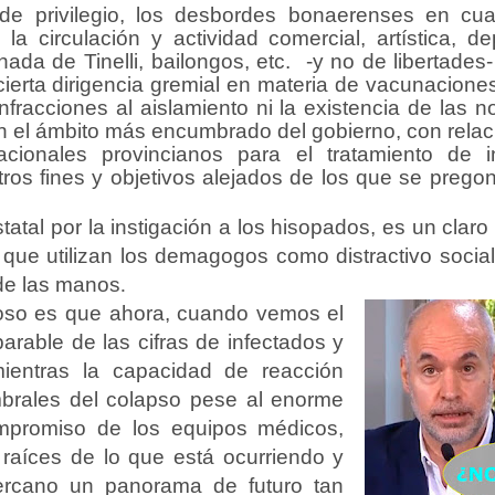
de privilegio, los desbordes bonaerenses en cua
 la circulación y actividad comercial, artística, d
nada de Tinelli, bailongos, etc.
-y no de libertades
ierta dirigencia gremial en materia de vacunaciones
nfracciones al aislamiento ni la existencia de las 
 el ámbito más encumbrado del gobierno, con relació
acionales provincianos para el tratamiento de in
tros fines y objetivos alejados de los que se
pregon
tatal por la instigación a los hisopados, es un claro
que utilizan los demagogos como distractivo socia
de las manos
.
so es que ahora, cuando vemos el
arable de las cifras de infectados y
ientras la capacidad de reacción
mbrales del colapso pese al enorme
compromiso de los equipos médicos,
 raíces de lo que está ocurriendo y
rcano un panorama de futuro tan