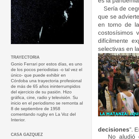
es la pandemia
Sería de ceg
que se adviert
en torno de la
costosísimos v
difícilmente e
selectivas en l
TRAYECTORIA
Gonio Ferrari por estos días, es uno
de los pocos periodistas -o tal vez el
único- que puede exhibir en
Córdoba una trayectoria profesional
de más de 65 años ininterrumpidos
del ejercicio de su pasión. Hizo
gráfica, cine, radio y televisión. Su
inicio en el periodismo se remonta al
8 de septiembre de 1958
comentando rugby en La Voz del
Interior.
decisiones
”. 
CASA GAZQUEZ
No aludió