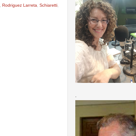
,
Rodriguez Larreta
,
Schiaretti
,
.