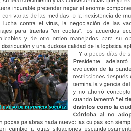
, su letal crecimiento y las consecuencias que ya 
uera incurable pretender negar el enorme component
e con varias de las medidas -o la inexistencia de m
 lucha contra el virus, la negociación de las vac
iajes para traerlas “en cuotas”, los acuerdos e
xplicables y de otro orden manejados para su ob
a distribución y una dudosa calidad de la logística ap
Y a pocos días de su
Presidente adelant
evolución de la pande
restricciones después 
termina la vigencia de
y no ahorró conceptos
cuando lamentó
“el t
distritos como la ci
Córdoba al no adop
En pocas palabras nada nuevo: las culpas son siemp
 en cambio a otras situaciones escandalosamen