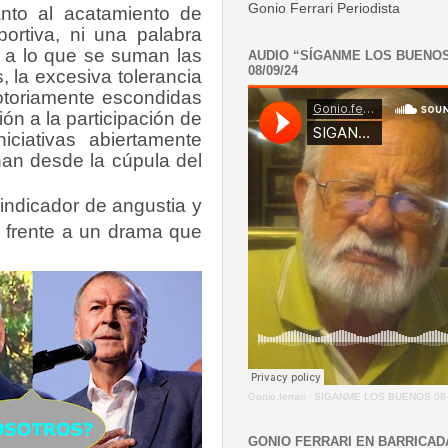
Gonio Ferrari Periodista
nto al acatamiento de
eportiva, ni una palabra
- a lo que se suman las
AUDIO “SÍGANME LOS BUENO
08/09/24
, la excesiva tolerancia
notoriamente escondidas
n a la participación de
iciativas abiertamente
an desde la cúpula del
 indicador de angustia y
l frente a un drama que
Gonio.ferrari
·
SIGANME LOS BUENOS 08-
GONIO FERRARI EN BARRICAD