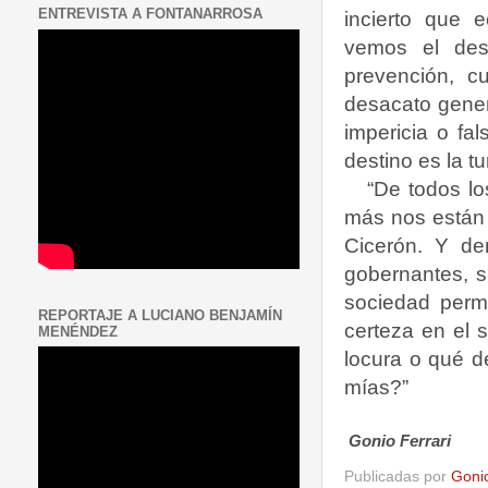
ENTREVISTA A FONTANARROSA
incierto que 
vemos el des
prevención, c
desacato gener
impericia o fa
destino es la t
“De todos l
más nos están 
Cicerón. Y de
gobernantes, si
sociedad perma
REPORTAJE A LUCIANO BENJAMÍN
certeza en el 
MENÉNDEZ
locura o qué de
mías?”
Gonio Ferrari
Publicadas por
Goni