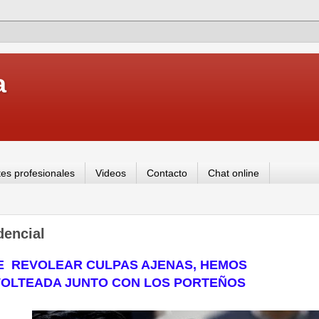
a
es profesionales
Videos
Contacto
Chat online
dencial
E
REVOLEAR CULPAS AJENAS, HEMOS
 VOLTEADA JUNTO CON LOS PORTEÑOS