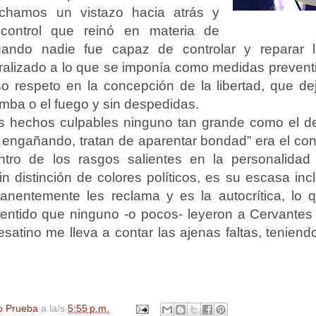
echamos un vistazo hacia atrás y
control que reinó en materia de
uando nadie fue capaz de controlar y reparar 
alizado a lo que se imponía como medidas preventiv
lso respeto en la concepción de la libertad, que de
umba o el fuego y sin despedidas.
os hechos culpables ninguno tan grande como el d
engañando, tratan de aparentar bondad” era el conc
ntro de los rasgos salientes en la personalidad
n distinción de colores políticos, es su escasa inc
nentemente les reclama y es la autocrítica, lo q
sentido que ninguno -o pocos- leyeron a Cervantes
satino me lleva a contar las ajenas faltas, teniend
o Prueba
a la/s
5:55 p.m.