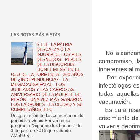
LAS NOTAS MÁS VISTAS
S.L.B.: LA PATRIA
DESCALZA O LA
No alcanzan 
INJURIA DE LOS PIES
DESNUDOS - PEAJES
compromiso, la
DE LA DISCORDIA -
inherentes al 
LIONEL MESSI EN EL
OJO DE LA TORMENTA - 200 AÑOS
Por experie
DE ¿INDEPENDENCIA? - LA
infectòlogos es
MEGACAUSA FATAL - LOS
JUBILADOS Y LAS CARROZAS -
todas aquella
ANIVERSARIO DE LA MUERTE DE
PERÓN - UNA VEZ MÁS GANARON
vacunación.
LOS LADRONES - LA CIUDAD Y SU
Es para resa
CUMPLEAÑOS, ETC.
Desgrabación de los comentarios del
crecimiento de
periodista Gonio Ferrari en su
volver a deprim
programa “Síganme los buenos” del
3 de julio de 2016 que difunde
AM580 R...