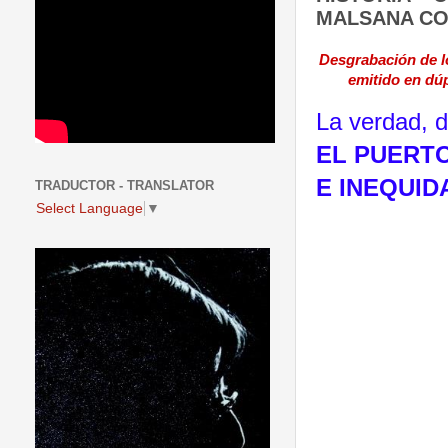
MALSANA CO
Desgrabación de l
emitido en dú
La verdad, 
EL PUERTO
E INEQUID
TRADUCTOR - TRANSLATOR
Select Language
▼