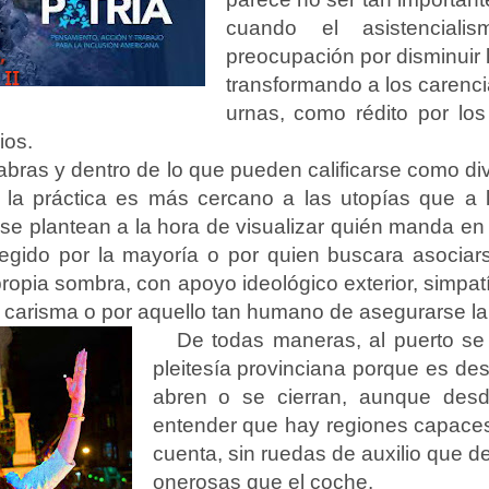
cuando el asistencial
preocupación por disminuir la
transformando a los carenc
urnas, como rédito por lo
ios.
bras y dentro de lo que pueden calificarse como di
 la práctica es más cercano a las utopías que a l
e plantean a la hora de visualizar quién manda en n
legido por la mayoría o por quien buscara asociar
ropia sombra, con apoyo ideológico exterior, simpa
l, carisma o por aquello tan humano de asegurarse la 
De todas maneras, al puerto se 
pleitesía provinciana porque es desd
abren o se cierran, aunque des
entender que hay regiones capace
cuenta, sin ruedas de auxilio que d
onerosas que el coche.