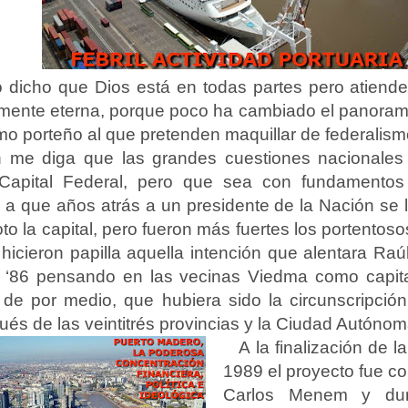
o dicho que Dios está en todas partes pero atiend
almente eterna, porque poco ha cambiado el panoram
smo porteño al que pretenden maquillar de federalism
 me diga que las grandes cuestiones nacionales
Capital Federal, pero que sea con fundamentos 
 a que años atrás a un presidente de la Nación se l
to la capital, pero fueron más fuertes los portento
 hicieron papilla aquella intención que alentara Raú
l ‘86 pensando en las vecinas Viedma como capit
 de por medio, que hubiera sido la circunscripció
ués de las veintitrés provincias y la Ciudad Autóno
A la finalización de l
1989 el proyecto fue c
Carlos Menem y dura