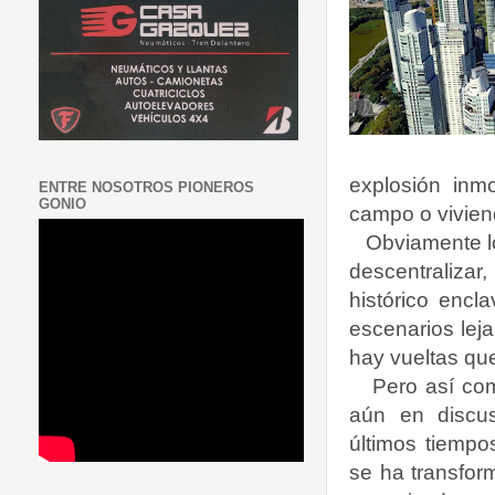
explosión inmo
ENTRE NOSOTROS PIONEROS
GONIO
campo o vivien
Obviamente lo
descentralizar
histórico encl
escenarios leja
hay vueltas que
Pero así co
aún en discus
últimos tiemp
se ha transfor