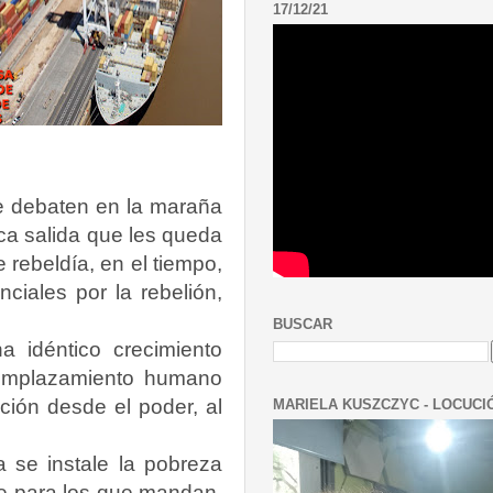
17/12/21
se debaten en la maraña
ca salida que les queda
 rebeldía, en el tiempo,
ciales por la rebelión,
BUSCAR
a idéntico crecimiento
 emplazamiento humano
ión desde el poder, al
MARIELA KUSZCZYC - LOCUCI
a se instale la pobreza
te para los que mandan,