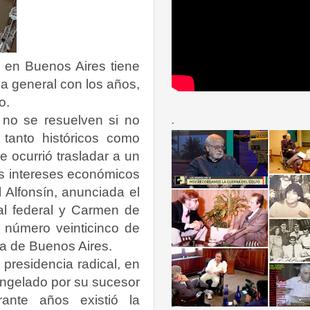
e en Buenos Aires tiene
a general con los años,
o.
 no se resuelven si no
.
tanto históricos como
e ocurrió trasladar a un
sos intereses económicos
l Alfonsín, anunciada el
al federal y Carmen de
n número veinticinco de
ma de Buenos Aires.
a presidencia radical, en
ongelado por su sucesor
nte años existió la