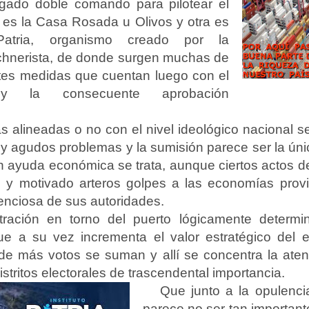
gado doble comando para pilotear el
 es la Casa Rosada u Olivos y otra es
 Patria, organismo creado por la
chnerista, de donde surgen muchas de
tes medidas que cuentan luego con el
 y la consecuente aprobación
as alineadas o no con el nivel ideológico nacional 
 y agudos problemas y la sumisión parece ser la úni
n ayuda económica se trata, aunque ciertos actos de
o y motivado arteros golpes a las economías provin
lenciosa de sus autoridades.
ración en torno del puerto lógicamente determin
ue a su vez incrementa el valor estratégico del
e más votos se suman y allí se concentra la atenc
istritos electorales de trascendental importancia.
Que junto a la opulenci
parece no ser tan importan