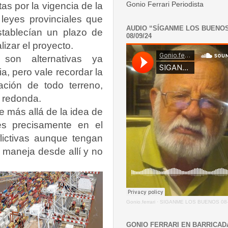
Gonio Ferrari Periodista
tas por la vigencia de la
leyes provinciales que
AUDIO “SÍGANME LOS BUENO
establecían un plazo de
08/09/24
izar el proyecto.
 son alternativas ya
ia, pero vale recordar la
ación de todo terreno,
a redonda.
 más allá de la idea de
 es precisamente en el
lictivas aunque tengan
e maneja desde allí y no
Gonio.ferrari
·
SIGANME LOS BUENOS 08-
GONIO FERRARI EN BARRICAD