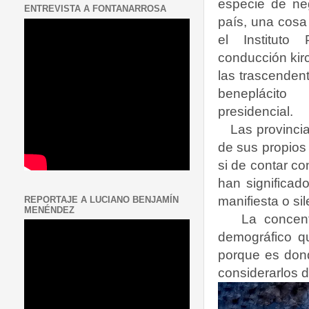
especie de ne
ENTREVISTA A FONTANARROSA
país, una cosa
el Instituto
conducción kir
las trascenden
beneplácito
presidencial.
Las provinci
de sus propios
si de contar co
han significad
manifiesta o si
REPORTAJE A LUCIANO BENJAMÍN
MENÉNDEZ
La concent
demográfico q
porque es dond
considerarlos d