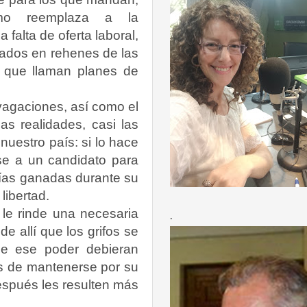
ismo reemplaza a la
 falta de oferta laboral,
iados en rehenes de las
s que llaman planes de
vagaciones, así como el
as realidades, casi las
uestro país: si lo hace
se a un candidato para
tías ganadas durante su
libertad.
le rinde una necesaria
.
e allí que los grifos se
de ese poder debieran
s de mantenerse por su
espués les resulten más