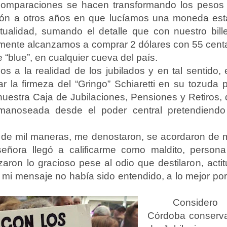
omparaciones se hacen transformando los pesos 
ación a otros años en que lucíamos una moneda est
ualidad, sumando el detalle que con nuestro bille
ente alcanzamos a comprar 2 dólares con 55 centav
e “blue”, en cualquier cueva del país.
os a la realidad de los jubilados y en tal sentid
ar la firmeza del “Gringo” Schiaretti en su tozuda 
uestra Caja de Jubilaciones, Pensiones y Retiros,
manoseada desde el poder central pretendiendo
de mil maneras, me denostaron, se acordaron de 
señora llegó a calificarme como maldito, person
zaron lo gracioso pese al odio que destilaron, act
mi mensaje no había sido entendido, a lo mejor porq
Considero 
Córdoba conserva