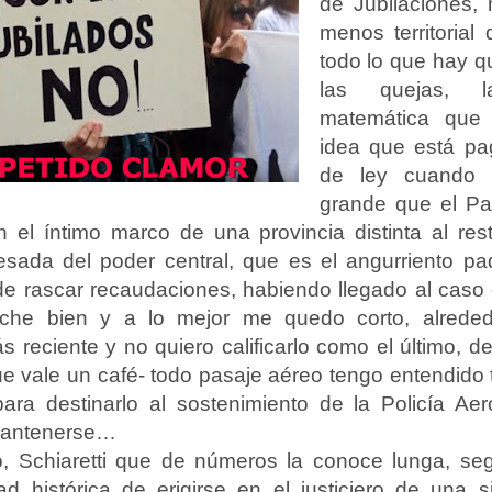
de Jubilaciones, 
menos territorial
todo lo que hay qu
las quejas, l
matemática que 
idea que está pa
de ley cuando 
grande que el Pa
 el íntimo marco de una provincia distinta al resto
eresada del poder central, que es el angurriento pa
 rascar recaudaciones, habiendo llegado al caso
uche bien y a lo mejor me quedo corto, alrede
 reciente y no quiero calificarlo como el último, d
e vale un café- todo pasaje aéreo tengo entendido
 para destinarlo al sostenimiento de la Policía Ae
mantenerse…
 Schiaretti que de números la conoce lunga, se
ad histórica de erigirse en el justiciero de una 