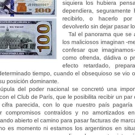
siquiera los hubiera pens
dependiera, seguramente 
recibirlo, o hacerlo po
devolverlo sin dejar pasar l
Tal el panorama que se 
los maliciosos imaginan -m
confesar que imaginamos
como ofrenda, dádiva o 
efecto retardado, prepar
determinado tiempo, cuando el obsequioso se vio obl
su posición dominante.
úpula del poder nacional se concretó una import
on el Club de París, que le posibilita recibir un par
cifra parecida, con lo que nuestro país pagaría 
r compromisos contraídos y no amortizados en
jando abierto el camino para pasar facturas de mar
no es momento ni estamos los argentinos en situa