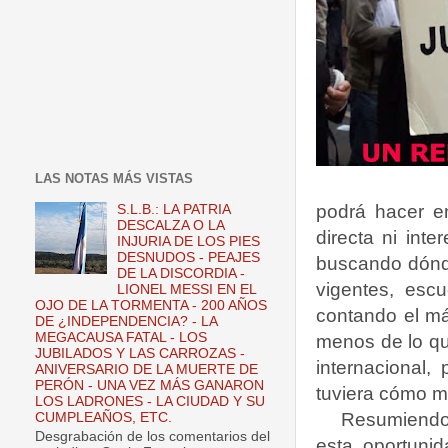
LAS NOTAS MÁS VISTAS
podrá hacer en
S.L.B.: LA PATRIA
DESCALZA O LA
directa ni int
INJURIA DE LOS PIES
DESNUDOS - PEAJES
buscando dónde
DE LA DISCORDIA -
vigentes, esc
LIONEL MESSI EN EL
OJO DE LA TORMENTA - 200 AÑOS
contando el más
DE ¿INDEPENDENCIA? - LA
MEGACAUSA FATAL - LOS
menos de lo qu
JUBILADOS Y LAS CARROZAS -
internacional,
ANIVERSARIO DE LA MUERTE DE
PERÓN - UNA VEZ MÁS GANARON
tuviera cómo 
LOS LADRONES - LA CIUDAD Y SU
Resumiendo,
CUMPLEAÑOS, ETC.
Desgrabación de los comentarios del
esta oportunid