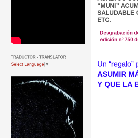
“MUNI” ACUM
SALUDABLE C
ETC.
Desgrabación de
edición nº 750 
TRADUCTOR - TRANSLATOR
Un “regalo”
Select Language
▼
ASUMIR MÁ
Y QUE LA