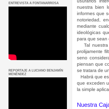
usurarios int
ENTREVISTA A FONTANARROSA
nuestra bien 
informes que s
notoriedad, e
mediante cualq
ideológicas qu
para que sean 
Tal nuestr
prolijamente f
seno consider
piensan que co
se tratara de u
REPORTAJE A LUCIANO BENJAMÍN
MENÉNDEZ
Habrá que esp
que exceden un
la simple apli
Nuestra Caja