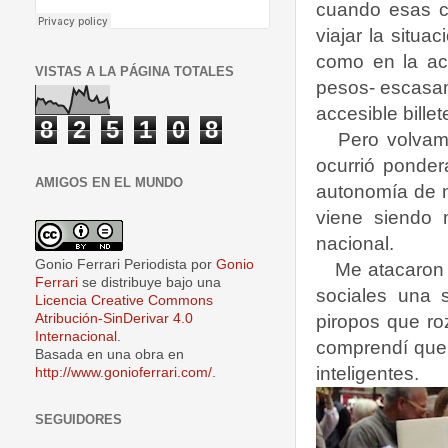
cuando esas c
viajar la situ
como en la act
VISTAS A LA PÁGINA TOTALES
pesos- escasam
accesible billet
8
2
5
1
0
8
Pero volvam
ocurrió ponder
AMIGOS EN EL MUNDO
autonomía de n
viene siendo 
nacional.
Gonio Ferrari Periodista
por
Gonio
Me atacaron 
Ferrari
se distribuye bajo una
sociales una 
Licencia Creative Commons
piropos que ro
Atribución-SinDerivar 4.0
Internacional
.
comprendí que 
Basada en una obra en
inteligentes.
http://www.gonioferrari.com/
.
SEGUIDORES