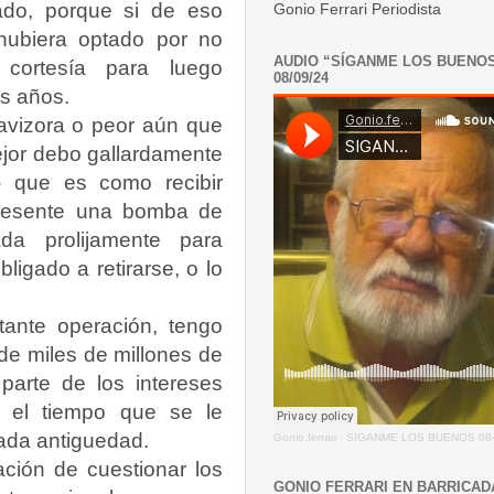
ado, porque si de eso
Gonio Ferrari Periodista
hubiera optado por no
AUDIO “SÍGANME LOS BUENO
r cortesía para luego
08/09/24
os años.
avizora o peor aún que
ejor debo gallardamente
- que es como recibir
presente una bomba de
ada prolijamente para
igado a retirarse, o lo
ante operación, tengo
 de miles de millones de
parte de los intereses
 el tiempo que se le
cada antiguedad.
Gonio.ferrari
·
SIGANME LOS BUENOS 08-
ción de cuestionar los
GONIO FERRARI EN BARRICAD