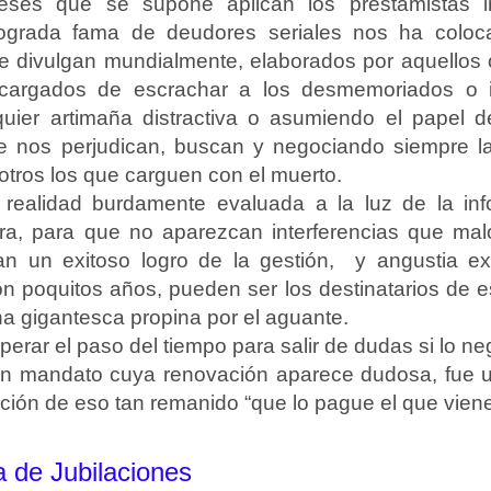
ereses que se supone aplican los prestamistas i
lograda fama de deudores seriales nos ha coloc
e divulgan mundialmente, elaborados por aquellos
ncargados de escrachar a los desmemoriados o i
uier artimaña distractiva o asumiendo el papel d
e nos perjudican, buscan y negociando siempre l
otros los que carguen con el muerto.
a realidad burdamente evaluada a la luz de la in
iltra, para que no aparezcan interferencias que m
an un exitoso logro de la gestión,
y angustia ex
n poquitos años, pueden ser los destinatarios de es
na gigantesca propina por el aguante.
erar el paso del tiempo para salir de dudas si lo n
 mandato cuya renovación aparece dudosa, fue una
cación de eso tan remanido “que lo pague el que vie
 de Jubilaciones