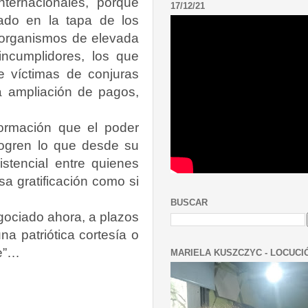
nternacionales, porque
17/12/21
ado en la tapa de los
 organismos de elevada
ncumplidores, los que
e víctimas de conjuras
a ampliación de pagos,
formación que el poder
alogren lo que desde su
istencial entre quienes
a gratificación como si
BUSCAR
egociado ahora, a plazos
 patriótica cortesía o
ne”…
MARIELA KUSZCZYC - LOCUCI