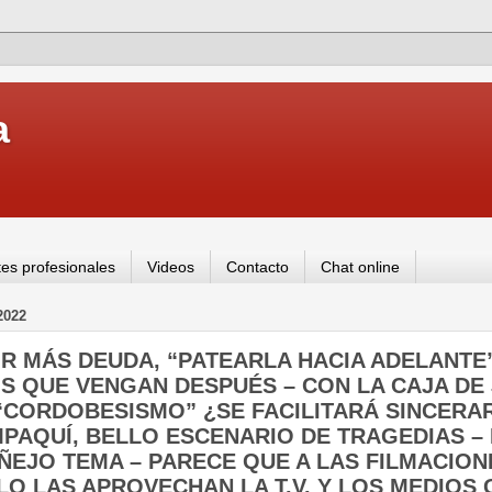
a
es profesionales
Videos
Contacto
Chat online
2022
MIR MÁS DEUDA, “PATEARLA HACIA ADELANTE
S QUE VENGAN DESPUÉS – CON LA CAJA DE 
CORDOBESISMO” ¿SE FACILITARÁ SINCERAR 
PAQUÍ, BELLO ESCENARIO DE TRAGEDIAS –
ÑEJO TEMA – PARECE QUE A LAS FILMACION
O LAS APROVECHAN LA T.V. Y LOS MEDIOS 