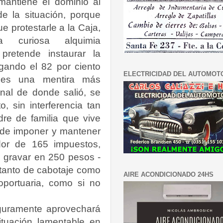
mantiene el dominio al
 de la situación, porque
e protestarle a la Caja,
a curiosa alquimia
pretende instaurar la
gando el 82 por ciento
ELECTRICIDAD DEL AUTOMOT
es una mentira más
nal de donde salió, se
, sin interferencia tan
dre de familia que vive
 de imponer y mantener
dor de 165 impuestos,
e gravar en 250 pesos -
 tanto de cabotaje como
AIRE ACONDICIONADO 24HS
roportuaria, como si no
guramente aprovechará
situación lamentable en