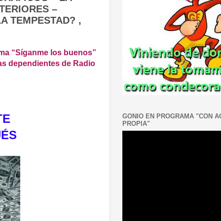
TERIORES –
A TEMPESTAD? ,
rama “Síganme los buenos”
bas dependientes de Radio
TE
GONIO EN PROGRAMA "CON 
PROPIA"
UÉS