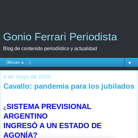
Gonio Ferrari Periodista
Blog de contenido periodístico y actualidad
▼
6 de mayo de 2020
Cavallo: pandemia para los jubilados
SISTEMA PREVISIONAL
¿
ARGENTINO
INGRESÓ A UN ESTADO DE
AGONÍA?